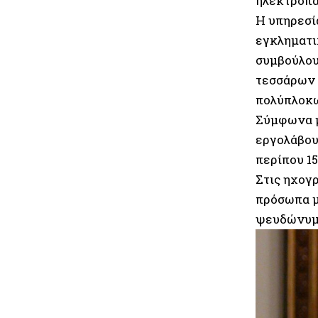
ηλεκτροπα
Η υπηρεσί
εγκληματι
συμβούλου
τεσσάρων 
πολύπλοκω
Σύμφωνα μ
εργολάβου
περίπου 1
Στις ηχογ
πρόσωπα μ
ψευδώνυμο 