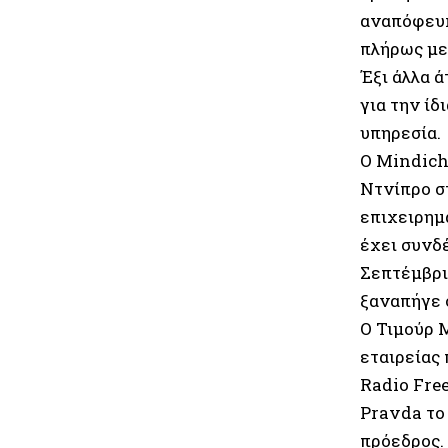
αναπόφευκ
πλήρως με
Έξι άλλα 
για την ί
υπηρεσία.
Ο Mindich
Ντνίπρο σ
επιχειρημ
έχει συνδέ
Σεπτέμβρι
ξαναπήγε 
Ο Τιμούρ Μ
εταιρείας
Radio Fre
Pravda το 
πρόεδρος.