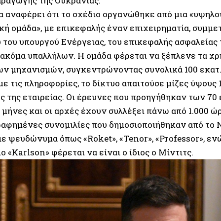
ραγωγής της Ουκρανίας.
α αναφέρει ότι το σχέδιο οργανώθηκε από μια «υψηλο
κή ομάδα», με επικεφαλής έναν επιχειρηματία, συμμε
 του υπουργού Ενέργειας, του επικεφαλής ασφαλείας
ακόμα υπαλλήλων. Η ομάδα φέρεται να ξέπλενε τα χ
ν μηχανισμών, συγκεντρώνοντας συνολικά 100 εκατ.
ε τις πληροφορίες, το δίκτυο απαιτούσε μίζες ύψους 
ς της εταιρείας. Οι έρευνες που προηγήθηκαν των 7
5 μήνες και οι αρχές έχουν συλλέξει πάνω από 1.000 
ραφημένες συνομιλίες που δημοσιοποιήθηκαν από το
ε ψευδώνυμα όπως «Roket», «Tenor», «Professor», ενώ
«Karlson» φέρεται να είναι ο ίδιος ο Μίντιτς.