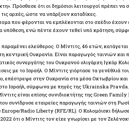
τη». Πρόσθεσε ότι οι δημόσιοι λειτουργοί πρέπει να
 τις αρχές, ώστε να υπάρξουν καταδίκες.
άτομα που φέρονται να εμπλέκονται στο σχέδιο έχουν
δια υπόθεση, ενώ πέντε έχουν τεθεί υπό κράτηση, σύμ
 παραμένει ελεύθερος. Ο Μίντιτς, 46 ετών, κατάγεται
τη κεντρική Ουκρανία. Είναι παραγωγός ταινιών και
ατικός συνεργάτης του Ουκρανού ολιγάρχη Ιγκόρ Κολο
σεις με το Ισραήλ. Ο Μίντιτς γιόρτασε τα γενέθλιά το
ο, επέστρεψε στην Ουκρανία στα μέσα Οκτωβρίου και
στο Ισραήλ, σύμφωνα με πηγές της Ukrainska Pravda.
ίντιτς είναι επίσης συνιδιοκτήτης της Green Family 
 που συνίδρυσε εταιρείες παραγωγής ταινιών στη Ρωσ
e Europe/Radio Liberty (RFE/RL). Ο Κολομόισκι δήλω
2022 ότι ο Μίντιτς τον είχε γνωρίσει με τον Ζελένσκι