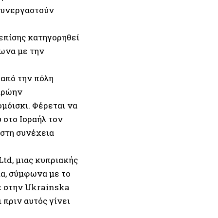
 συνεργαστούν
 επίσης κατηγορηθεί
φωνα με την
 από την πόλη
 πρώην
μόισκι. Φέρεται να
υ στο Ισραήλ τον
 στη συνέχεια
Ltd, μιας κυπριακής
ία, σύμφωνα με το
σε στην Ukrainska
 πριν αυτός γίνει