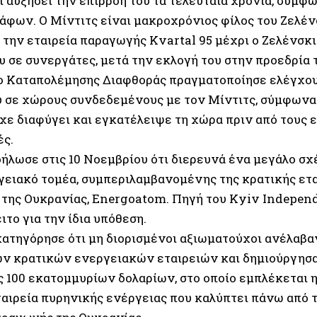
ι αυξήσει την επιρροή του τα τελευταία χρόνια, σύμφ
άφων. Ο Μίντιτς είναι μακροχρόνιος φίλος του Ζελένσ
 την εταιρεία παραγωγής Kvartal 95 μέχρι ο Ζελένσκι
υ σε συνεργάτες, μετά την εκλογή του στην προεδρία τ
ο Καταπολέμησης Διαφθοράς πραγματοποίησε ελέγχους
 σε χώρους συνδεδεμένους με τον Μίντιτς, σύμφωνα 
ίχε διαφύγει και εγκατέλειψε τη χώρα πριν από τους
ές.
ήλωσε στις 10 Νοεμβρίου ότι διερευνά ένα μεγάλο σχ
γειακό τομέα, συμπεριλαμβανομένης της κρατικής ετ
 της Ουκρανίας, Energoatom. Πηγή του Kyiv Indepen
ιτο για την ίδια υπόθεση.
ατηγόρησε ότι μη διορισμένοι αξιωματούχοι ανέλαβα
ν κρατικών ενεργειακών εταιρειών και δημιούργησ
ας 100 εκατομμυρίων δολαρίων, στο οποίο εμπλέκεται 
ταιρεία πυρηνικής ενέργειας που καλύπτει πάνω από τ