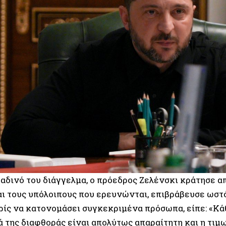
ραδινό του διάγγελμα, ο πρόεδρος Ζελένσκι κράτησε α
αι τους υπόλοιπους που ερευνώνται, επιβράβευσε ωστό
ίς να κατονομάσει συγκεκριμένα πρόσωπα, είπε: «Κά
 της διαφθοράς είναι απολύτως απαραίτητη και η τιμω