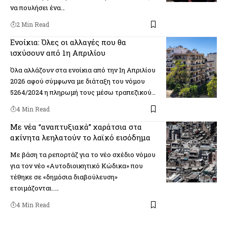
να πουλήσει ένα…
2 Min Read
Ενοίκια: Όλες οι αλλαγές που θα
ισχύσουν από 1η Απριλίου
Όλα αλλάζουν στα ενοίκια από την 1η Απριλίου
2026 αφού σύμφωνα με διάταξη του νόμου
5264/2024 η πληρωμή τους μέσω τραπεζικού…
4 Min Read
Με νέα “αναπτυξιακά” χαράτσια στα
ακίνητα λεηλατούν το λαϊκό εισόδημα
Με βάση τα ρεπορτάζ για το νέο σχέδιο νόμου
για τον νέο «Αυτοδιοικητικό Κώδικα» που
τέθηκε σε «δημόσια διαβούλευση»
ετοιμάζονται..…
4 Min Read