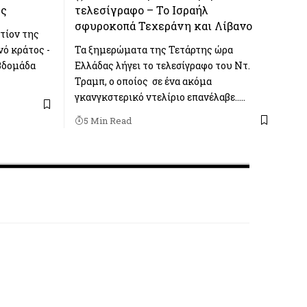
ύς
τελεσίγραφο – Το Ισραήλ
σφυροκοπά Τεχεράνη και Λίβανο
τίον της
νό κράτος -
Τα ξημερώματα της Τετάρτης ώρα
βδομάδα
Ελλάδας λήγει το τελεσίγραφο του Ντ.
Τραμπ, ο οποίος σε ένα ακόμα
γκανγκστερικό ντελίριο επανέλαβε..…
5 Min Read