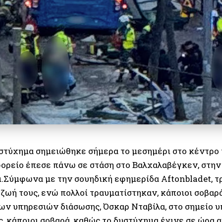
στύχημα σημειώθηκε σήμερα το μεσημέρι στο κέντρο 
ορείο έπεσε πάνω σε στάση στο Βαλχαλαβέγκεν, στην
.Σύμφωνα με την σουηδική εφημερίδα Aftonbladet, τ
 ζωή τους, ενώ πολλοί τραυματίστηκαν, κάποιοι σοβα
των υπηρεσιών διάσωσης, Όσκαρ Νταβίλα, στο σημείο 
, κάποιοι σοβαρά, καθώς το δυστύχημα έγινε σε ώρα 