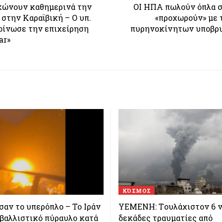
κώνουν καθημερινά την
ΟΙ ΗΠΑ πωλούν όπλα σ
 στην Καραϊβική – Ο υπ.
«προχωρούν» με 
οίνωσε την επιχείρηση
πυρηνοκίνητων υποβρυ
ar»
ΚΌΣΜΟΣ
αν το υπερόπλο – Το Ιράν
ΥΕΜΕΝΗ: Tουλάχιστον 6 ν
 βαλλιστικό πύραυλο κατά
δεκάδες τραυματίες από