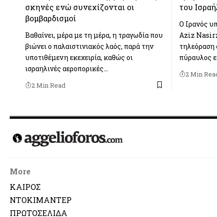
σκηνές ενώ συνεχίζονται οι
του Ισραή
βομβαρδισμοί
Ο Ιρανός υ
Βαθαίνει, μέρα με τη μέρα, η τραγωδία που
Aziz Nasir
βιώνει ο παλαιστινιακός λαός, παρά την
τηλεόραση σ
υποτιθέμενη εκεχειρία, καθώς οι
πύραυλος ε
ισραηλινές αεροπορικές…
2 Min Rea
2 Min Read
More
ΚΑΙΡΟΣ
ΝΤΟΚΙΜΑΝΤΕΡ
ΠΡΩΤΟΣΕΛΙΔΑ