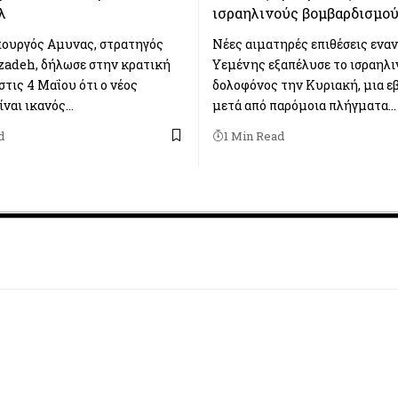
λ
ισραηλινούς βομβαρδισμο
πουργός Αμυνας, στρατηγός
Nέες αιματηρές επιθέσεις εναν
zadeh, δήλωσε στην κρατική
Υεμένης εξαπέλυσε το ισραηλι
τις 4 Μαΐου ότι ο νέος
δολοφόνος την Κυριακή, μια ε
ίναι ικανός…
μετά από παρόμοια πλήγματα…
d
1 Min Read