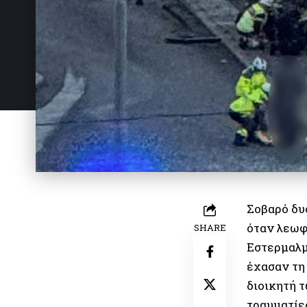
Σοβαρό δυ
όταν λεωφ
SHARE
Εστερμαλμ
έχασαν τη
διοικητή 
τραυματίες