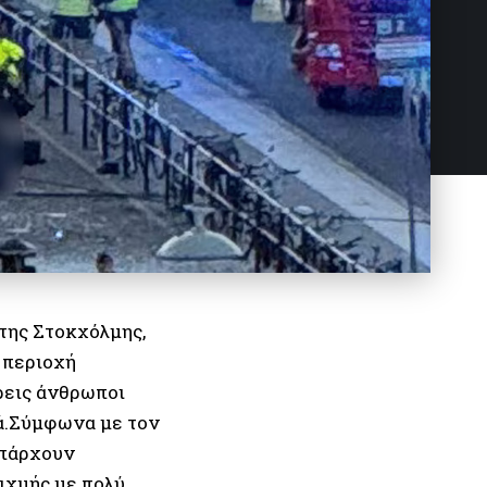
της Στοκχόλμης,
 περιοχή
ρεις άνθρωποι
ρά.Σύμφωνα με τον
υπάρχουν
αιχμής με πολύ