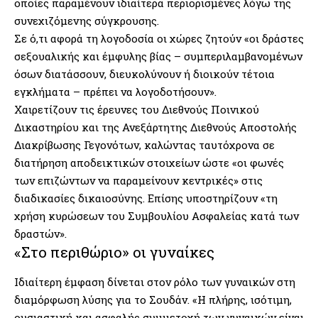
οποίες παραμένουν ιδιαίτερα περιορισμένες λόγω της
συνεχιζόμενης σύγκρουσης.
Σε ό,τι αφορά τη λογοδοσία οι χώρες ζητούν «οι δράστες
σεξουαλικής και έμφυλης βίας – συμπεριλαμβανομένων
όσων διατάσσουν, διευκολύνουν ή διοικούν τέτοια
εγκλήματα – πρέπει να λογοδοτήσουν».
Χαιρετίζουν τις έρευνες του Διεθνούς Ποινικού
Δικαστηρίου και της Ανεξάρτητης Διεθνούς Αποστολής
Διακρίβωσης Γεγονότων, καλώντας ταυτόχρονα σε
διατήρηση αποδεικτικών στοιχείων ώστε «οι φωνές
των επιζώντων να παραμείνουν κεντρικές» στις
διαδικασίες δικαιοσύνης. Επίσης υποστηρίζουν «τη
χρήση κυρώσεων του Συμβουλίου Ασφαλείας κατά των
δραστών».
«Στο περιθώριο» οι γυναίκες
Ιδιαίτερη έμφαση δίνεται στον ρόλο των γυναικών στη
διαμόρφωση λύσης για το Σουδάν. «Η πλήρης, ισότιμη,
ουσιαστική και ασφαλής συμμετοχή των γυναικών είναι