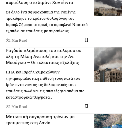
πυραύλους στο λιμάνι Χοντέιντα
Σε άλλο ένα σφυροκόπημα της Υεμένης
προχώρησε το κράτος-δολοφόνος του
Ισραήλ.Σήμερα το πρωί, το ισραηλινό Ναυτικό
εξαπέλυσε επιθέσεις με πυραύλους…
1 Min Read
Ραγδαία κλιμάκωση του πολέμου σε
όλη τη Μέση Ανατολή και την Αν.
Μεσόγειο – Οι τελευταίες εξελίξεις
ΗΠΑ και Ισραήλ κλιμακώνουν
την ιμπεριαλιστική επίθεσή τους κατά του
Ιράν, εντείνοντας τις δολοφονικές τους
επιθέσεις αλλά και τις απειλές για ακόμα πιο
καταστροφικά πλήγματα…
1 Min Read
Μετωπική σύγκρουση τρένων με
τραυματίες στη Δανία