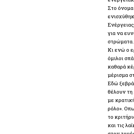
Στο όνομα 
ενισχύθηκ
Ενέργειας
για να ευν
στρώματα.
Κι ενώ ο 
όμιλοι σπ
καθαρά κέρ
μέρισμα σ
Εδώ ξεβράζ
θέλουν τη
με κρατικ
ρόλο». Οπω
το κριτήρ
και τις λα
στον τομέ