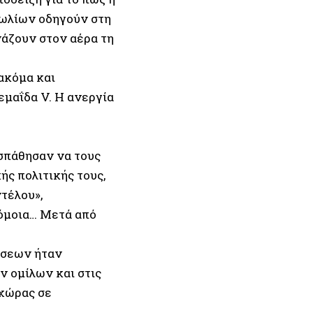
πωλίων οδηγούν στη
άζουν στον αέρα τη
ακόμα και
εμαΐδα V. Η ανεργία
σπάθησαν να τους
ς πολιτικής τους,
τέλου»,
ρόμοια… Μετά από
ήσεων ήταν
 ομίλων και στις
 χώρας σε