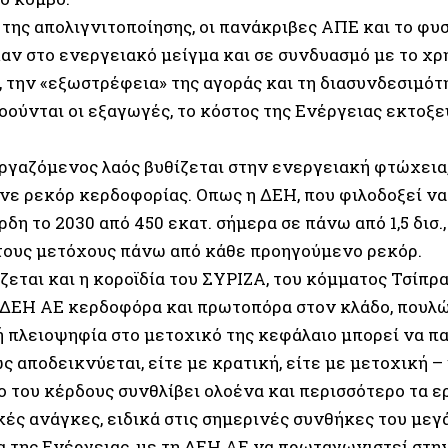
της απολιγνιτοποίησης, οι πανάκριβες ΑΠΕ και το φυσ
αν στο ενεργειακό μείγμα και σε συνδυασμό με το χρ
, την «εξωστρέφεια» της αγοράς και τη διασυνδεσιμό
οούνται οι εξαγωγές, το κόστος της Ενέργειας εκτοξε
εργαζόμενος λαός βυθίζεται στην ενεργειακή φτώχεια,
άνε ρεκόρ κερδοφορίας. Οπως η ΔΕΗ, που φιλοδοξεί να
δη το 2030 από 450 εκατ. σήμερα σε πάνω από 1,5 δισ.
τους μετόχους πάνω από κάθε προηγούμενο ρεκόρ.
εται και η κοροϊδία του ΣΥΡΙΖΑ, του κόμματος Τσίπρα
 ΔΕΗ ΑΕ κερδοφόρα και πρωτοπόρα στον κλάδο, πουλ
ή πλειοψηφία στο μετοχικό της κεφάλαιο μπορεί να πα
ς αποδεικνύεται, είτε με κρατική, είτε με μετοχική – 
ιο του κέρδους συνθλίβει ολοένα και περισσότερο τα 
ϊκές ανάγκες, ειδικά στις σημερινές συνθήκες του μ
α της Ενέργειας, με τη ΔΕΗ ΑΕ να πρωταγωνιστεί στη