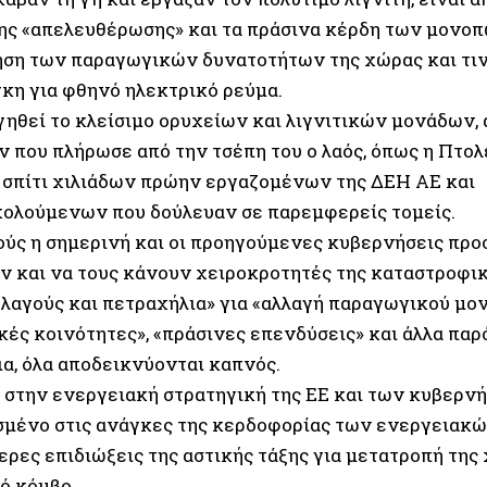
της «απελευθέρωσης» και τα πράσινα κέρδη των μονο
ση των παραγωγικών δυνατοτήτων της χώρας και τιν
γκη για φθηνό ηλεκτρικό ρεύμα.
γηθεί το κλείσιμο ορυχείων και λιγνιτικών μονάδων, 
 που πλήρωσε από την τσέπη του ο λαός, όπως η Πτολ
 σπίτι χιλιάδων πρώην εργαζομένων της ΔΕΗ ΑΕ και
ολούμενων που δούλευαν σε παρεμφερείς τομείς.
ούς η σημερινή και οι προηγούμενες κυβερνήσεις προ
ν και να τους κάνουν χειροκροτητές της καταστροφική
«λαγούς και πετραχήλια» για «αλλαγή παραγωγικού μον
κές κοινότητες», «πράσινες επενδύσεις» και άλλα πα
ια, όλα αποδεικνύονται καπνός.
 στην ενεργειακή στρατηγική της ΕΕ και των κυβερν
μένο στις ανάγκες της κερδοφορίας των ενεργειακών
ερες επιδιώξεις της αστικής τάξης για μετατροπή της
ό κόμβο.