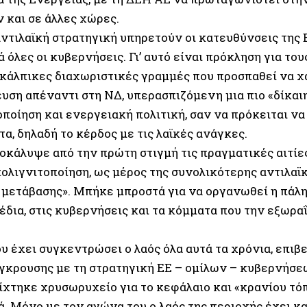
 και σε άλλες χώρες.
αντιλαϊκή στρατηγική υπηρετούν οι κατευθύνσεις της 
 όλες οι κυβερνήσεις. Γι’ αυτό είναι πρόκληση για το
ι κάλπικες διαχωριστικές γραμμές που προσπαθεί να χ
ευση απέναντι στη ΝΔ, υπερασπιζόμενη μια πιο «δίκαι
ποίηση και ενεργειακή πολιτική, σαν να πρόκειται να
α, δηλαδή το κέρδος με τις λαϊκές ανάγκες.
οκάλυψε από την πρώτη στιγμή τις πραγματικές αιτίες
πολιγνιτοποίηση, ως μέρος της συνολικότερης αντιλαϊ
 μετάβασης». Μπήκε μπροστά για να οργανωθεί η πάλη 
έδια, στις κυβερνήσεις και τα κόμματα που την εξωραΐ
.
υ έχει συγκεντρώσει ο λαός όλα αυτά τα χρόνια, επιβ
γκρουσης με τη στρατηγική ΕΕ – ομίλων – κυβερνήσε
ίχτηκε χρυσωρυχείο για το κεφάλαιο και «κρανίου τόπ
ά. Μόνο με τον αγώνα του ο λαός της περιοχής έχει κ