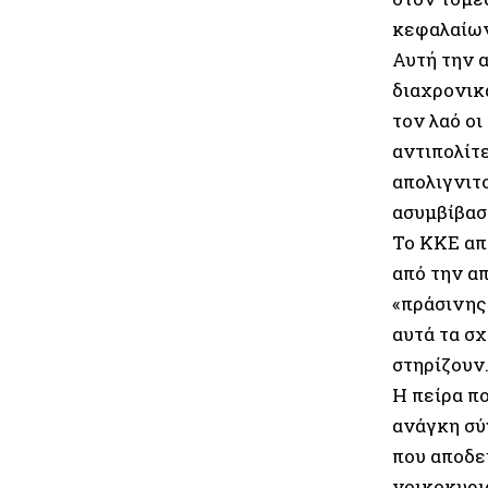
κεφαλαίων
Αυτή την 
διαχρονικά
τον λαό ο
αντιπολίτ
απολιγνιτο
ασυμβίβαστ
Το ΚΚΕ απ
από την α
«πράσινης
αυτά τα σχ
στηρίζουν
Η πείρα πο
ανάγκη σύ
που αποδε
νοικοκυρι