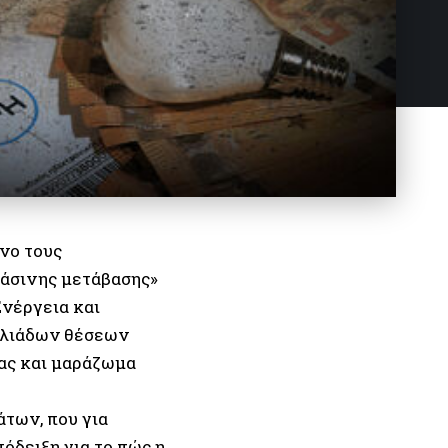
νο τους
ράσινης μετάβασης»
Ενέργεια και
χιλιάδων θέσεων
ιας και μαράζωμα
των, που για
πόδειξη για το πώς η