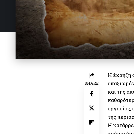
Η έκρηξη 
απαξιωμέν
SHARE
και της α
καθαρότερ
εργασίας,
της περιοχ
Η κατάρρε
χρόνια έσκ