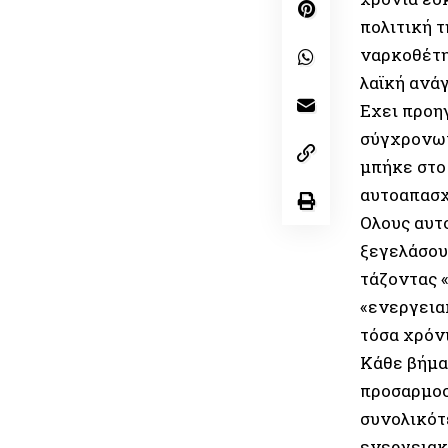
πολιτική 
ναρκοθέτη
λαϊκή ανά
Εχει προη
σύγχρονων
μπήκε στο
αυτοαπασχ
Ολους αυτ
ξεγελάσου
τάζοντας 
«ενεργεια
τόσα χρόν
Κάθε βήμα
προσαρμοσ
συνολικότ
ενεργειακ