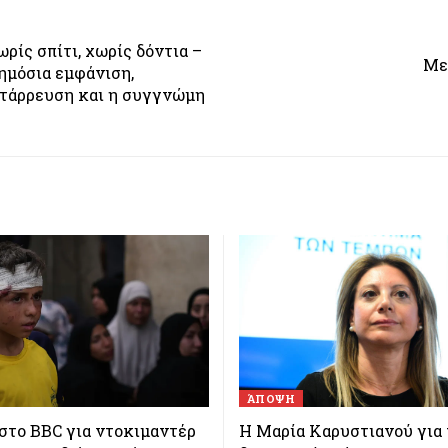
ρίς σπίτι, χωρίς δόντια –
Με
ημόσια εμφάνιση,
τάρρευση και η συγγνώμη
ΆΠΟΨΗ
στο BBC για ντοκιμαντέρ
Η Μαρία Καρυστιανού για 