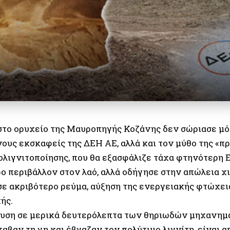
στο ορυχείο της Μαυροπηγής Κοζάνης δεν σώριασε μό
ους εκσκαφείς της ΔΕΗ ΑΕ, αλλά και τον μύθο της «π
πολιγνιτοποίησης, που θα εξασφάλιζε τάχα φτηνότερη 
ο περιβάλλον στον λαό, αλλά οδήγησε στην απώλεια 
 σε ακριβότερο ρεύμα, αύξηση της ενεργειακής φτώχε
ής.
υση σε μερικά δευτερόλεπτα των θηριωδών μηχανημά
αβαν τη γη και έβγαζαν τον πολύτιμο λιγνίτη, είναι α