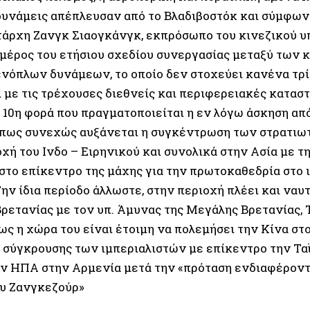
δυνάμεις απέπλευσαν από το Βλαδιβοστόκ και σύμφων
άρχη Ζανγκ Σιαογκάνγκ, εκπρόσωπο του κινεζικού υ
 μέρος του ετήσιου σχεδίου συνεργασίας μεταξύ των 
νόπλων δυνάμεων, το οποίο δεν στοχεύει κανένα τρί
 με τις τρέχουσες διεθνείς και περιφερειακές καταστ
η 10η φορά που πραγματοποιείται η εν λόγω άσκηση από 
πως συνεχώς αυξάνεται η συγκέντρωση των στρατι
χή του Ινδο – Ειρηνικού και συνολικά στην Ασία με τ
 στο επίκεντρο της μάχης για την πρωτοκαθεδρία στο 
ην ίδια περίοδο άλλωστε, στην περιοχή πλέει και ναυ
ρετανίας με τον υπ. Άμυνας της Μεγάλης Βρετανίας, Τ
ως η χώρα του είναι έτοιμη να πολεμήσει την Κίνα σ
 σύγκρουσης των ιμπεριαλιστών με επίκεντρο την Τα
ν ΗΠΑ στην Αρμενία μετά την «πρόταση ενδιαφέροντο
υ Ζανγκεζούρ»