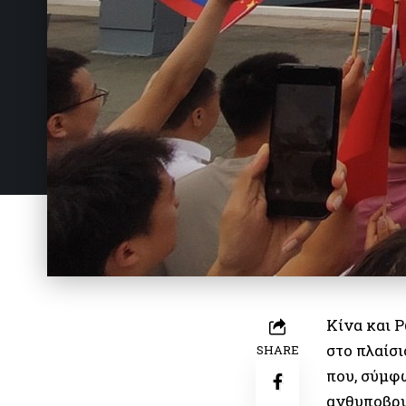
Κίνα και 
στο πλαίσι
SHARE
που, σύμφ
ανθυποβρυ