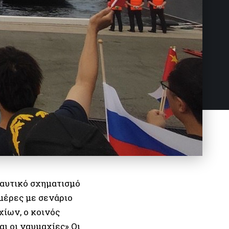
ναυτικό σχηματισμό
ημέρες με σενάριο
χίων, ο κοινός
ι οι ναυμαχίες».Οι