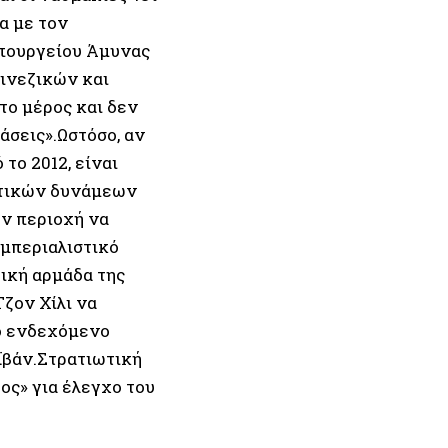
α με τον
πουργείου Άμυνας
κινεζικών και
το μέρος και δεν
άσεις».Ωστόσο, αν
το 2012, είναι
ωτικών δυνάμεων
ην περιοχή να
ιμπεριαλιστικό
τική αρμάδα της
ζον Χίλι να
το ενδεχόμενο
ϊβάν.Στρατιωτική
ς» για έλεγχο του