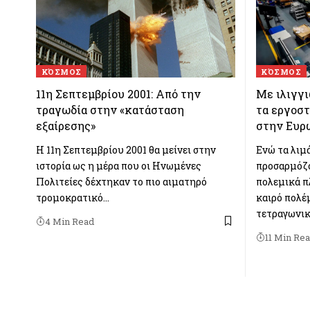
ΚΌΣΜΟΣ
ΚΌΣΜΟΣ
11η Σεπτεμβρίου 2001: Από την
Με ιλιγγι
τραγωδία στην «κατάσταση
τα εργοσ
εξαίρεσης»
στην Ευρ
Η 11η Σεπτεμβρίου 2001 θα μείνει στην
Ενώ τα λιμ
ιστορία ως η μέρα που οι Ηνωμένες
προσαρμόζο
Πολιτείες δέχτηκαν το πιο αιματηρό
πολεμικά π
τρομοκρατικό…
καιρό πολέ
τετραγωνι
4 Min Read
11 Min Re