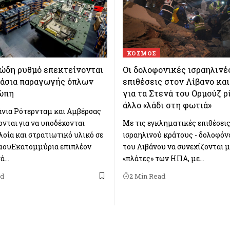
ΚΌΣΜΟΣ
ώδη ρυθμό επεκτείνονται
Οι δολοφονικές ισραηλινέ
τάσια παραγωγής όπλων
επιθέσεις στον Λίβανο και
ώπη
για τα Στενά του Ορμούζ ρ
άλλο «λάδι στη φωτιά»
άνια Ρότερνταμ και Αμβέρσας
νται για να υποδέχονται
Με τις εγκληματικές επιθέσει
λοία και στρατιωτικό υλικό σε
ισραηλινού κράτους - δολοφόν
μουΕκατομμύρια επιπλέον
του Λιβάνου να συνεχίζονται μ
κά…
«πλάτες» των ΗΠΑ, με…
ad
2 Min Read