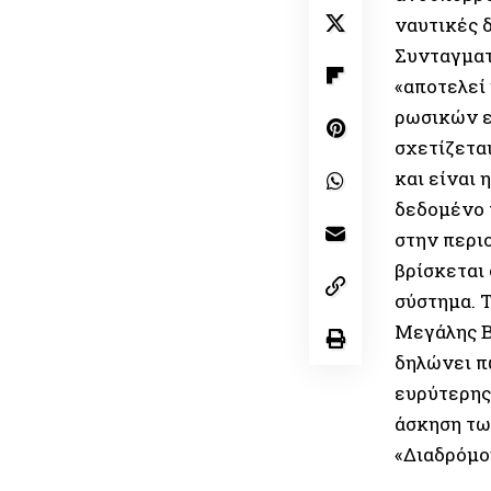
ναυτικές 
Συνταγματ
«αποτελεί
ρωσικών ε
σχετίζεται
και είναι 
δεδομένο 
στην περιο
βρίσκεται
σύστημα. Τ
Μεγάλης Β
δηλώνει π
ευρύτερης
άσκηση τω
«Διαδρόμο