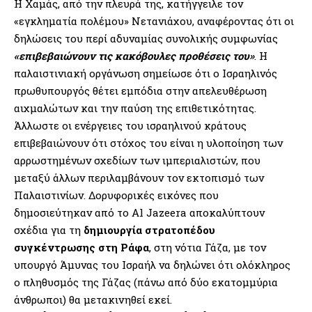
Η Χαμάς, από την πλευρά της, κατήγγειλε τον
«εγκληματία πολέμου» Νετανιάχου, αναφέροντας ότι οι
δηλώσεις του περί αδυναμίας συνολικής συμφωνίας
«επιβεβαιώνουν τις κακόβουλες προθέσεις του»
. Η
παλαιστινιακή οργάνωση σημείωσε ότι ο Ισραηλινός
πρωθυπουργός θέτει εμπόδια στην απελευθέρωση
αιχμαλώτων και την παύση της επιθετικότητας.
Άλλωστε οι ενέργειες του ισραηλινού κράτους
επιβεβαιώνουν ότι στόχος του είναι η υλοποίηση των
αρρωστημένων σχεδίων των ιμπεριαλιστών, που
μεταξύ άλλων περιλαμβάνουν τον εκτοπισμό των
Παλαιστινίων. Δορυφορικές εικόνες που
δημοσιεύτηκαν από το Al Jazeera αποκαλύπτουν
σχέδια για τη
δημιουργία στρατοπέδου
συγκέντρωσης στη Ράφα
, στη νότια Γάζα, με τον
υπουργό Άμυνας του Ισραήλ να δηλώνει ότι ολόκληρος
ο πληθυσμός της Γάζας (πάνω από δύο εκατομμύρια
άνθρωποι) θα μετακινηθεί εκεί.