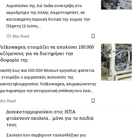
Αεροπλάνο της Air India συνετρίβη στο
αεροδρόμιο της πόλης Αχμενταμπάντ, σε
κατοικημένη περιοχή δυτικά της χώρας την
Πέμπτη 12 Ιούνη.…
1 Min Read
olkswagen ετοιμάζει να απολύσει 100.000
αζόμενους για να διατηρήσει την
ρδοφορία της
ικοπή έως και 100.000 θέσεων εργασίας φαίνεται
 ετοιμάζει ο γερμανικός κολοσσός της
οκινητοβιομηχανίας Volkswagen, κλιμακώνοντας
μα παραπέρα την αντεργατική επίθεση που έχει…
 Min Read
Δισεκατομμυριούχοι στις ΗΠΑ
φτιάχνουν σχολεία… μόνο για τα παιδιά
τους
Σχολεία που σερβίρουν ταϋλανδέζικο για