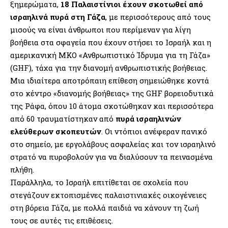
ξημερώματα,
18 Παλαιστίνιοι έχουν σκοτωθεί από
ισραηλινά πυρά στη Γάζα
, με περισσότερους από τους
μισούς να είναι άνθρωποι που περίμεναν για λίγη
βοήθεια στα σφαγεία που έχουν στήσει το Ισραήλ και η
αμερικανική ΜΚΟ «Ανθρωπιστικό Ίδρυμα για τη Γάζα»
(GHF), τάχα για την διανομή ανθρωπιστικής βοήθειας.
Μια ιδιαίτερα αποτρόπαιη επίθεση σημειώθηκε κοντά
στο κέντρο «διανομής βοήθειας» της GHF βορειοδυτικά
της Ράφα, όπου 10 άτομα σκοτώθηκαν και περισσότερα
από 60 τραυματίστηκαν από
πυρά ισραηλινών
ελεύθερων σκοπευτών
. Οι ντόπιοι ανέφεραν πανικό
στο σημείο, με εργολάβους ασφαλείας και τον ισραηλινό
στρατό να πυροβολούν για να διαλύσουν τα πεινασμένα
πλήθη.
Παράλληλα, το Ισραήλ επιτίθεται σε σχολεία που
στεγάζουν εκτοπισμένες παλαιστινιακές οικογένειες
στη βόρεια Γάζα, με πολλά παιδιά να χάνουν τη ζωή
τους σε αυτές τις επιθέσεις.