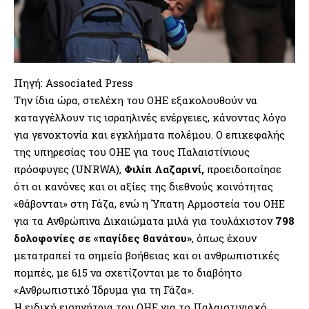
Πηγή: Associated Press
Την ίδια ώρα, στελέχη του ΟΗΕ εξακολουθούν να
καταγγέλλουν τις ισραηλινές ενέργειες, κάνοντας λόγο
για γενοκτονία και εγκλήματα πολέμου. Ο επικεφαλής
της υπηρεσίας του ΟΗΕ για τους Παλαιστίνιους
πρόσφυγες (UNRWA),
Φιλίπ Λαζαρινί,
προειδοποίησε
ότι οι κανόνες και οι αξίες της διεθνούς κοινότητας
«θάβονται» στη Γάζα, ενώ η Ύπατη Αρμοστεία του ΟΗΕ
για τα Ανθρώπινα Δικαιώματα μιλά για τουλάχιστον
798
δολοφονίες σε «παγίδες θανάτου»
, όπως έχουν
μετατραπεί τα σημεία βοήθειας και οι ανθρωπιστικές
πομπές, με 615 να σχετίζονται με το διαβόητο
«Ανθρωπιστικό Ίδρυμα για τη Γάζα».
Η ειδική εισηγήτρια του ΟΗΕ για το Παλαιστινιακό,