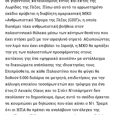
σε γιγάντιους καταυλισμούς εντός και εκτός της
Λωρίδας της Γάζας. Πίσω από αυτό το αρρωστημένο
σχέδιο κρύβεται η διαβόητη αμερικανική ΜΚΟ
«Ανθρωπιστικό Ίδρυμα της Γάζας (GHF)», η οποία
διανέμει τάχα ανθρωπιστική βοήθεια στον
παλαιστινιακό θύλακα μέσω των κέντρων θανάτου που
έχει στήσει μαζί με τον ισραηλινό στρατό. Αξιοποιώντας
τον λιμό που έχει επιβάλει το Ισραήλ, η ΜΚΟ θα αρπάξει
την γη των παλαιστινίων προσφέροντας στους
κατόχους γης ένα «ψηφιακό κουπόνι» με αντάλλαγμα
τα δικαιώματα ανάπλασης της ιδιοκτησίας τους.
Επιπρόσθετα, σε κάθε Παλαιστίνιο που θα φύγει θα
δοθούν 5.000 δολάρια σε μετρητά, επιδοτήσεις για την
κάλυψη ενοικίου τεσσάρων ετών και τρόφιμα για ένα
έτος.Ο Λευκός Οίκος και το Στέιτ Ντιπάρτμεντ δεν
σχολίασαν το δημοσίευμα, όμως αυτό το σχέδιο έρχεται
να κουμπώσει με δηλώσεις που είχε κάνει ο Ντ. Τραμπ
ότι οι ΗΠΑ θα πρέπει να αναλάβουν τον έλεγχο της