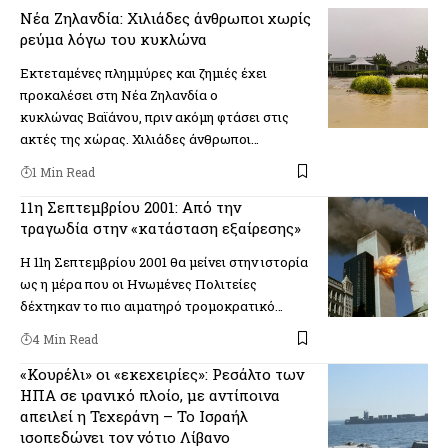
Νέα Ζηλανδία: Χιλιάδες άνθρωποι χωρίς
ρεύμα λόγω του κυκλώνα
Εκτεταμένες πλημμύρες και ζημιές έχει
προκαλέσει στη Νέα Ζηλανδία ο
κυκλώνας Βαϊάνου, πριν ακόμη φτάσει στις
ακτές της χώρας. Χιλιάδες άνθρωποι…
1 Min Read
11η Σεπτεμβρίου 2001: Από την
τραγωδία στην «κατάσταση εξαίρεσης»
Η 11η Σεπτεμβρίου 2001 θα μείνει στην ιστορία
ως η μέρα που οι Ηνωμένες Πολιτείες
δέχτηκαν το πιο αιματηρό τρομοκρατικό…
4 Min Read
«Κουρέλι» οι «εκεχειρίες»: Ρεσάλτο των
ΗΠΑ σε ιρανικό πλοίο, με αντίποινα
απειλεί η Τεχεράνη – Το Ισραήλ
ισοπεδώνει τον νότιο Λίβανο