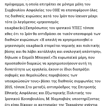
πρόγραμμα, η οποία επιτρέπει σε μόνιμα μέλη του
Συμβουλίου Ασφαλείας του ΟΗΕ να επαναφέρουν όλες
τις διεθνείς κυρώσεις κατά του Ιράν που ίσχυαν μέχρι
τότε (ο λεγόμενος «μηχανισμός
snapback»).Εκπρόσωπος του ιρανικού ΥΠΕΞ τόνισε
χθες ότι το Ιράν θα αντιδράσει σε τυχόν επαναφορά των
διεθνών κυρώσεων. «Η απειλή να χρησιμοποιηθεί ο
μηχανισμός snapback στερείται νομικής και πολιτικής
βάσης και θα λάβει κατάλληλη και αναλογική απάντηση»,
δήλωσε ο Εσμαΐλ Μπαγαεΐ.«Τα ευρωπαϊκά μέρη, που
προσπαθούν διαρκώς να χρησιμοποιήσουν αυτή τη
δυνατότητα ως εργαλείο, έχουν οι ίδιοι διαπράξει
σοβαρές και θεμελιώδεις παραβιάσεις των
υποχρεώσεών τους» βάσει της διεθνούς συμφωνίας του
2015, τόνισε.Στο μεταξύ, αντιπρόεδρος της Επιτροπής
Εθνικής Ασφάλειας και Εξωτερικής Πολιτικής του
Ιρανικού Κοινοβουλίου, Μ. Ναμπαβιάν, υποστηρίζοντας
ότι είναι δίκαιες οι κατηγορίες της Τεχεράνης ενάντια