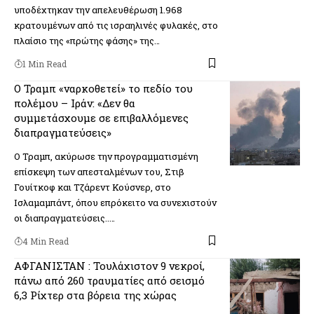
υποδέχτηκαν την απελευθέρωση 1.968
κρατουμένων από τις ισραηλινές φυλακές, στο
πλαίσιο της «πρώτης φάσης» της…
1 Min Read
Ο Τραμπ «ναρκοθετεί» το πεδίο του
πολέμου – Ιράν: «Δεν θα
συμμετάσχουμε σε επιβαλλόμενες
διαπραγματεύσεις»
Ο Τραμπ, ακύρωσε την προγραμματισμένη
επίσκεψη των απεσταλμένων του, Στιβ
Γουίτκοφ και Τζάρεντ Κούσνερ, στο
Ισλαμαμπάντ, όπου επρόκειτο να συνεχιστούν
οι διαπραγματεύσεις..…
4 Min Read
ΑΦΓΑΝΙΣΤΑΝ : Τουλάχιστον 9 νεκροί,
πάνω από 260 τραυματίες από σεισμό
6,3 Ρίχτερ στα βόρεια της χώρας