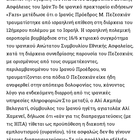
Ασφάλειας του Ιράν.Το δε ιρανικό πρακτορείο ειδήσεων
«Fars» μετέδωσε ότι ο Ιρανός Πρόεδρος Μ. Πεζεσκιάν
τραυματίστηκε από ισραηλινή επίθεση στη διάρκεια του
12ήμερου πολέμου με το Ισραήλ. Η ισραηλινή πολεμική
αεροπορία βομβάρδισε στις 16/6 κτιριακό συγκρότημα
του ιρανικού Ανώτατου Συμβουλίου Εθνικής Ασφαλείας,
κατά τη διάρκεια συνεδρίασης παρουσία του Πεζεσκιάν,
με ορισμένους από τους συμμετέχοντες,
περιλαμβανομένου του Ιρανού Προέδρου, να
τραυματίζονται στα πόδια.Ο Πεζεσκιάν είχε ήδη
αναφερθεί στην απόπειρα δολοφονίας του, κάνοντας
λόγο για ενδεχόμενη διαρροή από τις ιρανικές
υπηρεσίες πληροφοριών.Στο μεταξύ, ο Αλί Ακμπάρ
Βελαγιατί, σύμβουλος του Ιρανού ηγέτη, αγιατολάχ Αλί
Χαμενεΐ, δήλωσε ότι «εάν για τις διαπραγματεύσεις (με
τις ΗΠΑ) τίθεται ως προϋπόθεση η διακοπή του
εμπλουτισμού (ουρανίου), τότε ασφαλώς δεν θα γίνουν
τέτοιες διαπραγματεύσεις».Σε μία παράλληλη εξέλιξη,