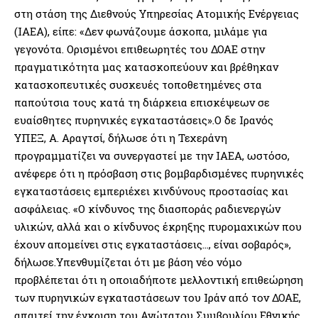
στη στάση της Διεθνούς Υπηρεσίας Ατομικής Ενέργειας
(ΙΑΕΑ), είπε: «Δεν φωνάζουμε άσκοπα, μιλάμε για
γεγονότα. Ορισμένοι επιθεωρητές του ΔΟΑΕ στην
πραγματικότητα μας κατασκοπεύουν και βρέθηκαν
κατασκοπευτικές συσκευές τοποθετημένες στα
παπούτσια τους κατά τη διάρκεια επισκέψεων σε
ευαίσθητες πυρηνικές εγκαταστάσεις».Ο δε Ιρανός
ΥΠΕΞ, Α. Αραγτσί, δήλωσε ότι η Τεχεράνη
προγραμματίζει να συνεργαστεί με την ΙΑΕΑ, ωστόσο,
ανέφερε ότι η πρόσβαση στις βομβαρδισμένες πυρηνικές
εγκαταστάσεις εμπεριέχει κινδύνους προστασίας και
ασφάλειας. «Ο κίνδυνος της διασποράς ραδιενεργών
υλικών, αλλά και ο κίνδυνος έκρηξης πυρομαχικών που
έχουν απομείνει στις εγκαταστάσεις…, είναι σοβαρός»,
δήλωσε.Υπενθυμίζεται ότι με βάση νέο νόμο
προβλέπεται ότι η οποιαδήποτε μελλοντική επιθεώρηση
των πυρηνικών εγκαταστάσεων του Ιράν από τον ΔΟΑΕ,
απαιτεί την έγκριση του Ανώτατου Συμβουλίου Εθνικής