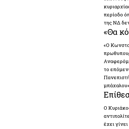
κυριαρχία
περίοδο ό
της ΝΔ δεν
«Θα κό
«Ο Κωνστα
πρωθυπουρ
Αναφερόμε
το επόμεν
Πανεπιστή
μπάχαλου»
Επίθεσ
Ο Κυριάκος
αντιπολίτ
έχει γίνει