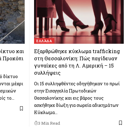
ΕΛΛΆΔΑ
δίκτυο και
Εξαρθρώθηκε κύκλωμα trafficking
ά Προκόπι
στη Θεσσαλονίκη: Πώς παγίδευαν
γυναίκες από τη Λ. Αμερική – 15
συλλήψεις
ό δίκτυο
ονται μέχρι
Οι 15 συλληφθέντες οδηγήθηκαν το πρωί
ισμικών
στην Εισαγγελία Πρωτοδικών
ίς το…
Θεσσαλονίκης και εις βάρος τους
ασκήθηκε δίωξη για σωρεία αδικημάτων
Κύκλωμα…
3 Min Read