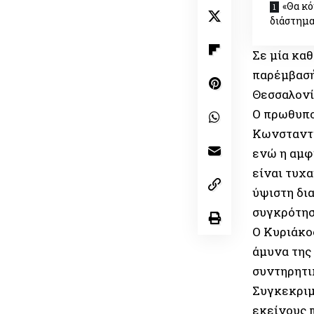
«Θα κό
διάστημα
Σε μία κα
παρέμβασή
Θεσσαλονί
Ο πρωθυπο
Κωνσταντίν
ενώ η αμφ
είναι τυχ
ύψιστη δι
συγκρότησ
Ο Κυριάκο
άμυνα της
συντηρητι
Συγκεκριμ
εκείνους π