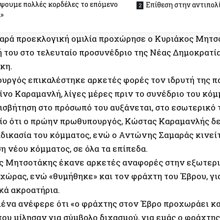
ψουμε πολλές κορδέλες το επόμενο
Επίθεση στην αντιπολ
»
θαρά προεκλογική ομιλία προχώρησε ο Κυριάκος Μητσ
 του στο τελευταίο προσυνέδριο της Νέας Δημοκρατίας
κη.
υργός επικαλέστηκε αρκετές φορές τον ιδρυτή της π
ο Καραμανλή, λίγες μέρες πριν το συνέδριο του κόμμα
ισβήτηση στο πρόσωπό του αυξάνεται, στο εσωτερικό 
αίο ότι ο πρώην πρωθυπουργός, Κώστας Καραμανλής δε
αδικασία του κόμματος, ενώ ο Αντώνης Σαμαράς κινείτ
η νέου κόμματος, σε όλα τα επίπεδα.
ς Μητσοτάκης έκανε αρκετές αναφορές στην εξωτερικ
 χώρας, ενώ «θυμήθηκε» και τον φράχτη του Έβρου, γι
κά ακροατήρια.
ένα ανέφερε ότι «ο φράχτης στον Έβρο προχωράει κα
ου μίλησαν για σύμβολο διχασμού, για εμάς ο φράχτης