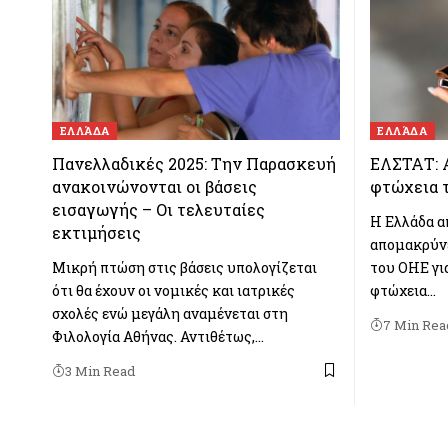
ΕΛΛΆΔΑ
ΕΛΛΆΔΑ
Πανελλαδικές 2025: Την Παρασκευή
ΕΛΣΤΑΤ: 
ανακοινώνονται οι βάσεις
φτώχεια τ
εισαγωγής – Οι τελευταίες
Η Ελλάδα α
εκτιμήσεις
απομακρύνε
Μικρή πτώση στις βάσεις υπολογίζεται
του ΟΗΕ γι
ότι θα έχουν οι νομικές και ιατρικές
φτώχεια…
σχολές ενώ μεγάλη αναμένεται στη
7 Min Rea
Φιλολογία Αθήνας. Αντιθέτως,…
3 Min Read