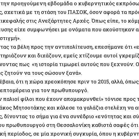
 την προηγούμενη εβδομάδα ο κυβερνητικός εκπρόσω
, σχετικά με τη στάση του ΠΑΣΟΚ, όσον αφορά τα πρ
πικεφαλής στις Ανεξάρτητες Αρχές. Όπως είπε, το κόμ
ευσης είχε συμφωνήσει με ονόματα που ακούστηκαν α
στιγμή».
τας τα βέλη προς την αντιπολίτευση, επεσήμανε ότι «
τηριάζουν και διχάζουν, εμείς χτίζουμε αυτοί γκρεμί
οντας πως «η ιστορία τιμωρεί αυτούς που ξεχνούν. Ο
ς ζητούν να τους σώσουν ξανά».
έβαια, ότι η χώρα χρεοκόπησε πριν το 2015, αλλά, όπως
λεπτομέρεια για τον πρωθυπουργό.
 παλιοί φίλοι που έχουν απομακρυνθεί» τόνισε προς τ
ιάκος Μητσοτάκης και κάλεσε τα γαλάζια στελέχη να 
, δίνοντας το σήμα για ένα συνέδριο «ενότητας και σ
του πρωθυπουργού στη Θεσσαλονίκη καθιστά σαφές ότι
κή περίοδος, σε μία χρονική συγκυρία, όπου η κυβέρν