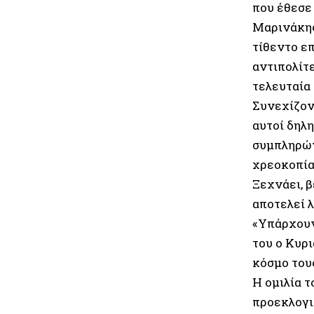
που έθεσε
Μαρινάκης
τίθεντο ε
αντιπολίτ
τελευταία 
Συνεχίζον
αυτοί δηλη
συμπληρών
χρεοκοπία
Ξεχνάει, β
αποτελεί 
«Υπάρχουν
του ο Κυρ
κόσμο τους
Η ομιλία 
προεκλογι