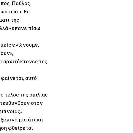
πος, Παύλος
όσωπα που θα
ματι της
λλά «έκανε πίσω
εμείς ενώνουμε,
ζουν»,
ι αρχιτέκτονες της
 φαίνεται, αυτό
ο τέλος της ομιλίας
απευθυνθούν στον
ύμπνοιας».
 ξεκινά μια άτυπη
ηση φθείρεται