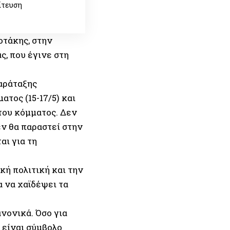
ίτευση
οτάκης, στην
, που έγινε στη
αράταξης
τος (15-17/5) και
του κόμματος. Δεν
ν θα παραστεί στην
αι για τη
ή πoλιτική και την
α να χαϊδέψει τα
νονικά. Όσο για
 είναι σύμβολο