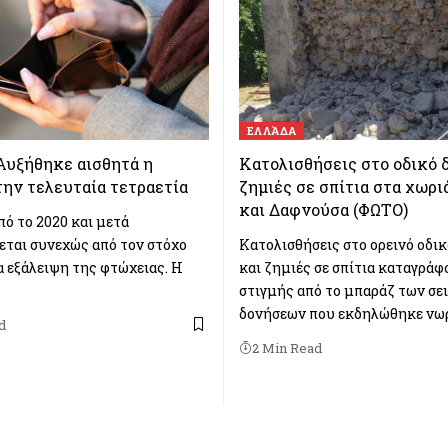
ΕΛΛΆΔΑ
Αυξήθηκε αισθητά η
Κατολισθήσεις στο οδικό 
ην τελευταία τετραετία
ζημιές σε σπίτια στα χωρι
και Δαφνούσα (ΦΩΤΟ)
πό το 2020 και μετά
ται συνεχώς από τον στόχο
Κατολισθήσεις στο ορεινό οδικ
α εξάλειψη της φτώχειας. Η
και ζημιές σε σπίτια καταγράφ
στιγμής από το μπαράζ των σε
δονήσεων που εκδηλώθηκε νωρ
d
2 Min Read