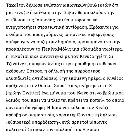
Τακαΐτσι δήλωσε ενώπιον ιαπωνικών βουλευτών ότι
μια κινεζική επίθεση στην Ταϊβάν θα απειλούσε την
επιβίωση της Ιαπωνίας και θα μπορούσε να
ενεργοποιήσει στρατιωτική αντίδραση. Πρόκειται για
σενάριο που προηγούμενες ιαπωνικές κυβερνήσεις
απέφευγαν να συζητούν δημόσια, προκειμένου να μην
προκαλέσουν το Πεκίνο.Μόλις μία εβδομάδα νωρίτερα,
η Τακαΐτσι είχε συναντηθεί με τον Κινέζο ηγέτη Σι
Τζινπίνγκ, συμφωνώντας στην προώθηση σταθερών
σχέσεων. Ωστόσο, η δήλωσή της πυροδότησε
αλυσιδωτές αντιδράσεις. Την επόμενη ημέρα, ο Κινέζος
πρόξενος στην Οσάκα, Σουέ Τζιαν, ανήρτησε στο X
(πρώην Twitter) ένα μήνυμα που έλεγε ότι «ο βρώμικος
λαιμός που πάει να μπλεχτεί πρέπει να κοπεί», το οποίο
σύντομα διεγράφη. Η Ιαπωνία κάλεσε τον Κινέζο
πρέσβη σε διαμαρτυρία, χαρακτηρίζοντας τη δήλωση
«εξαιρετικά απαράδεκτη», ενώ αρκετοί ιάπωνες
πολιτικοί ζήτησαν την απέλασή του.Η κρίση