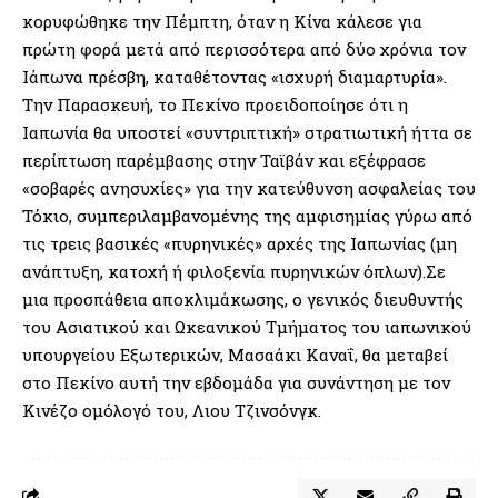
κορυφώθηκε την Πέμπτη, όταν η Κίνα κάλεσε για
πρώτη φορά μετά από περισσότερα από δύο χρόνια τον
Ιάπωνα πρέσβη, καταθέτοντας «ισχυρή διαμαρτυρία».
Την Παρασκευή, το Πεκίνο προειδοποίησε ότι η
Ιαπωνία θα υποστεί «συντριπτική» στρατιωτική ήττα σε
περίπτωση παρέμβασης στην Ταϊβάν και εξέφρασε
«σοβαρές ανησυχίες» για την κατεύθυνση ασφαλείας του
Τόκιο, συμπεριλαμβανομένης της αμφισημίας γύρω από
τις τρεις βασικές «πυρηνικές» αρχές της Ιαπωνίας (μη
ανάπτυξη, κατοχή ή φιλοξενία πυρηνικών όπλων).Σε
μια προσπάθεια αποκλιμάκωσης, ο γενικός διευθυντής
του Ασιατικού και Ωκεανικού Τμήματος του ιαπωνικού
υπουργείου Εξωτερικών, Μασαάκι Καναΐ, θα μεταβεί
στο Πεκίνο αυτή την εβδομάδα για συνάντηση με τον
Κινέζο ομόλογό του, Λιου Τζινσόνγκ.