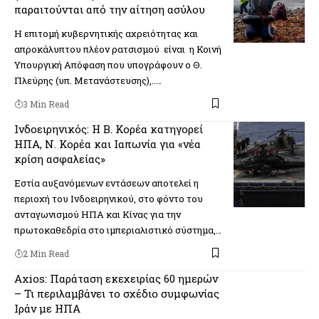
παραιτούνται από την αίτηση ασύλου
Η επιτομή κυβερνητικής αχρειότητας και
απροκάλυπτου πλέον ρατσισμού είναι η Κοινή
Υπουργική Απόφαση που υπογράφουν ο Θ.
Πλεύρης (υπ. Μετανάστευσης),..…
3 Min Read
Ινδοειρηνικός: Η Β. Κορέα κατηγορεί
ΗΠΑ, Ν. Κορέα και Ιαπωνία για «νέα
κρίση ασφαλείας»
Εστία αυξανόμενων εντάσεων αποτελεί η
περιοχή του Ινδοειρηνικού, στο φόντο του
ανταγωνισμού ΗΠΑ και Κίνας για την
πρωτοκαθεδρία στο ιμπεριαλιστικό σύστημα,…
2 Min Read
Axios: Παράταση εκεχειρίας 60 ημερών
– Τι περιλαμβάνει το σχέδιο συμφωνίας
Ιράν με ΗΠΑ