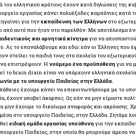
ά του ελληνικού κράτους έχουν κατά δηλώσεις της κυ
ουργείο εργασίας κάνει πολυέξοδες καμπάνιες κατά το
ηγαίνει για την
εκπαίδευση των Ελλήνων
στο εξωτερ
ο από αυτό που ήταν στο παρελθόν. Με αποτέλεσμα έν
αιδευτικούς και αρνητικά κίνητρα
για να αποσπαστού
ύ. Ας το επαναλάβουμε και εδώ: εάν οι Έλληνες που έ
υν στείλει τα παιδιά τους στα σχολεία του εξωτερικού
 να επιστρέψουν. Η
νούμερο ένα προϋπόθεση
για να 
ί το brain drain είναι να υπάρχουν ελληνικά σχολεία
νωνία με το υπουργείο Παιδείας στην Ελλάδα.
πάθειες έχουμε κάνει να επικοινωνήσουμε με το υπο
α, έχουν αποβεί άκαρπες. Ως εάν να μην είμαστε πολί
 να μην έχουμε το δικαίωμα αναφοράς και ακρόασης. 
μέσα στο υπουργείο Παιδείας, στην Ελλάδα. Ζητάμε λο
θεί
ειδική ομάδα εργασίας υπεύθυνη
για την εκπαίδε
υπουργείο Παιδείας, στην οποία θα μπορούμε άμεσα ν