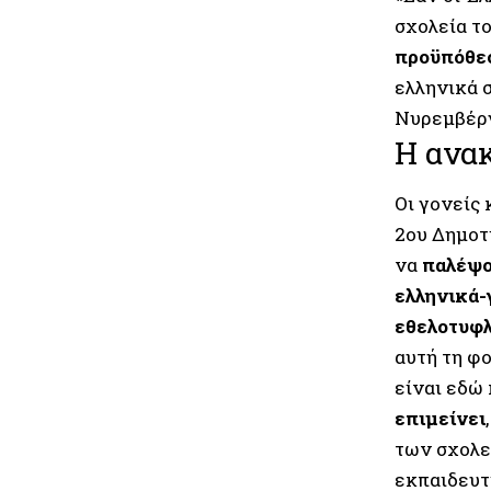
σχολεία τ
προϋπόθε
ελληνικά 
Νυρεμβέρ
Η ανα
Οι γονείς
2ου Δημοτ
να
παλέψου
ελληνικά-
εθελοτυφλ
αυτή τη φο
είναι εδώ 
επιμείνει
των σχολε
εκπαιδευτ