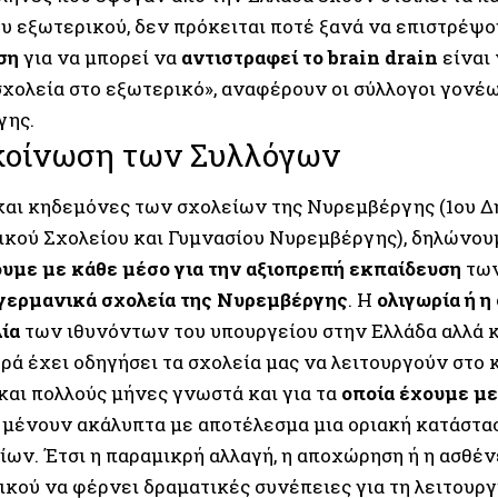
ου εξωτερικού, δεν πρόκειται ποτέ ξανά να επιστρέψο
ση
για να μπορεί να
αντιστραφεί το brain drain
είναι
σχολεία στο εξωτερικό», αναφέρουν οι σύλλογοι γονέ
γης.
κοίνωση των Συλλόγων
 και κηδεμόνες των σχολείων της Νυρεμβέργης (1ου Δ
ικού Σχολείου και Γυμνασίου Νυρεμβέργης), δηλώνουμ
με με κάθε μέσο για την αξιοπρεπή εκπαίδευση
των
γερμανικά σχολεία της Νυρεμβέργης
. Η
ολιγωρία ή η
ία
των ιθυνόντων του υπουργείου στην Ελλάδα αλλά κ
ρά έχει οδηγήσει τα σχολεία μας να λειτουργούν στο 
και πολλούς μήνες γνωστά και για τα
οποία έχουμε με
, μένουν ακάλυπτα με αποτέλεσμα μια οριακή κατάστ
ίων. Έτσι η παραμικρή αλλαγή, η αποχώρηση ή η ασθέν
ικού να φέρνει δραματικές συνέπειες για τη λειτουρ