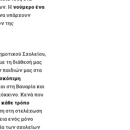
υν. Η
νούμερο ένα
 να υπάρχουν
ων της
ημοτικού Σχολείου,
ε τη διάθεσή μας
 παιδιών μας στα
 σκόπιμη
αι στη Βαυαρία και
κόκκινο. Κενά που
 κάθε τρόπο
αση στη στελέχωση
εια ενός μόνο
γία των σχολείων