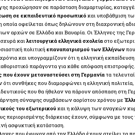
ης προχώρησαν σε παράσταση διαμαρτυρίας, καταγγέ
χωση σε εκπαιδευτικό προσωπικό
και υποβάθμιση τω
η οποία οφείλεται όπως δηλώνουν στη διαχρονική αδι
ιων αρχών σε Ελλάδα και Βαυαρία. Οι Έλληνες της Γ
ισχυρά και
λειτουργικά ελληνικά σχολεία
στο εξωτερι
υσιαστική πολιτική
επαναπατρισμού των Ελλήνων
που
 χρόνια και υπογραμμίζουν ότι η ελληνική εκπαίδευση
καθοριστικό παράγοντα για κάθε απόφαση επιστροφής.
 που έχουν μεταναστεύσει στη Γερμανία
τα τελευταί
 ότι συνθήκες που διαμορφώνει η ελληνική πολιτεία, 
ιδευτικούς που θα ήθελαν να πάρουν απόσπαση στη Γε
, άρνηση σύναψης συμβάσεων αορίστου χρόνου με
Έλλ
ικούς του εξωτερικού
και η κάλυψη των αναγκών κυ
υς περιορισμένης διάρκειας έχουν, σύμφωνα με τους 
ινή ασφυκτική κατάσταση.
ληνες που έφυγαν από την Ελλάδα έχουν στείλει τα πα