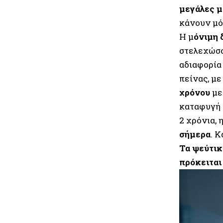
μεγάλες μ
κάνουν μό
Η μ
όνιμη 
στελεχώσο
αδιαφορία
πείνας, μ
χρόνου
με
καταφυγή 
2 χρόνια,
σήμερα
. 
Τα ψεύτικ
πρόκειται 