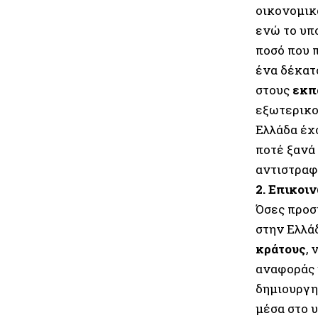
οικονομικ
ενώ το υπ
ποσό που π
ένα δέκατ
στους
εκπ
εξωτερικο
Ελλάδα έχο
ποτέ ξανά
αντιστραφε
2. Επικοι
Όσες προσ
στην Ελλάδ
κράτους
,
αναφοράς 
δημιουργη
μέσα στο 