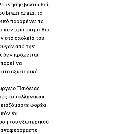
βέρνησης βελτιωθεί,
υ brain drain, το
ικό παραμένει το
α πενιχρό επιμίσθιο
ν στα σχολεία του
φυγαν από την
, δεν πρόκειται
μπορεί να
 στο εξωτερικό.
υργείο Παιδείας
τες του
ελληνικού
Χρειαζόμαστε φορέα
ιπόν να
υση του εξωτερικού
α αναφερόμαστε.