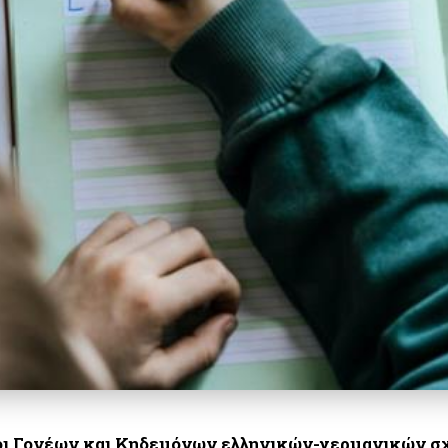
ι Γονέων και Κηδεμόνων ελληνικών-γερμανικών σ