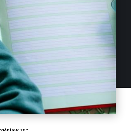
χολείων
της