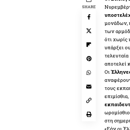
Νυρεμβέργ
SHARE
υποστελέ
μονάδων, 
των αρμόδ
ότι χωρίς 
υπάρξει ο
τελευταία
αποτελεί 
Οι
Έλληνες
αναφέρουν
τους εκπα
επιμίσθια
εκπαιδευτ
ωρομίσθιο
στη σημερ
«Εάν οι Έλ