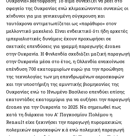
Ουκρανία».Μετάφραση: Το αίμα συνεχίζει να ρέει στο
σφαγείο της Ουκρανίας ενώ κλιμακώνονται συνεχώς οι
κίνδυνοι για μια γενικευμένη σύγκρουση και
ταυτόχρονα αντιμετωπίζεται ως «παράθυρο» στον
μελλοντικό μακελειό. Είναι ενδεικτικό ότι ήδη αρκετές
ιμπεριαλιστικές δυνάμεις έχουν προχωρήσει σε
σχετικές επενδύσεις για γραμμή παραγωγής drones
στην Ουκρανία. Η Φινλανδία σχεδιάζει μαζική παραγωγή
στην Ουκρανία μέσα στο έτος, η Ολλανδία ανακοίνωσε
επένδυση 700 εκατομμυρίων ευρώ για την προώθηση
της τεχνολογίας των μη επανδρωμένων αεροσκαφών
και την υποστήριξη της αμυντικής βιομηχανίας της
Ουκρανίας ενώ το Ηνωμένο Βασίλειο επενδύει επίσης
εκατοντάδες εκατομμύρια για να αυξήσει την παραγωγή
drones για την Ουκρανία το 2025. Να σημειωθεί πως
κατά τη διάρκεια του Α’ Παγκοσμίου Πολέμου η
Renault είχε ξεκινήσει την παραγωγή πυρομαχικών,
πολεμικών αεροσκαφών κ.ά ενώ πολεμική παραγωγή