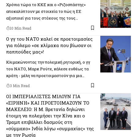
Χρόνια τώρα το ΚΚΕ και ο «Ριζοσπάστης»
αποκαλύπτουν με στοιχεία το πώς η ΕΕ
αξιοποιεί για τους στόχους της τους…
10 Min Read
O γγ του ΝΑΤΟ καλεί σε προετοιμασίες
για πόλεμο «σε κλίμακα που βίωσαν οι
παππούδες μας»!
Κλιμακώνοντας την πολεμική ρητορική, ο γγ
του ΝΑΤΟ, Μαρκ Ρούτε, κάλεσε ευθέως τα
κράτη - μέλη να προετοιμαστούν για μια…
3 Min Read
ΟΙ ΙΜΠΕΡΙΑΛΙΣΤΕΣ ΜΙΛΟΥΝ ΓΙΑ
«ΕΙΡΗΝΗ» ΚΑΙ ΠΡΟΕΤΟΙΜΑΖΟΥΝ ΤΟ
ΜΑΚΕΛΕΙΟ: Η Μ. Βρετανία δηλώνει
έτοιμη να πολεμήσει την Κίνα και ο
Τραμπ επιβάλλει δασμούς στη
«σύμμαχο» Ινδία λόγω «συμμαχίας» της
με την Ρωσία