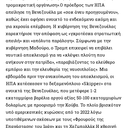
τρομοκρατική οργάνωση».Ο πρόεδρος των ΗΠΑ
απείλησε τη Βενεζουέλα με «σοκ άνευ προηγουμένου»,
καθώς έχει αφήσει ανοιχτό το ενδεχόμενο ακόμη και
για χερσαία επέμβαση. Η κυβέρνηση της Βενεζουέλας
χαρακτήρισε την απόφαση ως «γκροτέσκα στρατιωτική
απειλή» και «απόλυτα παράλογη». Σύμφωνα με την
κυβέρνηση Μαδούρο, ο Τραμπ επιχειρεί να επιβάλει
ναυτικό αποκλεισμό για να «κλέψει πλούτη που
ανήκουν στην πατρίδα», «παραβιάζοντας το ελεύθερο
εμπόριο και την ελευθερία της ναυσιπλοΐας». Μια
εβδομάδα πριν την ανακοίνωση του αποκλεισμού, οι
ΗΠΑ κατέσχεσαν το δεξαμενόπλοιο «Skipper» στα
ανοικτά της Βενεζουέλας, που μετέφερε 1-2
εκατομμύρια βαρέλια αργού αξίας 50-100 εκατομμυρίων
δολαρίων, με προορισμό την Κούβα. Το πλοίο βρισκόταν
υπό αμερικανικές κυρώσεις από το 2022 λόγω
υποτιθέμενων σχέσεων με τους «Φρουρούς της
Επανάστασης του Ιράν» και τη Χεζμπολλάχ.Η χθεσινή