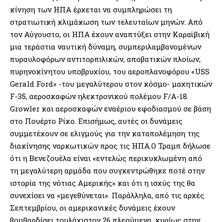
κίνηση των ΗΠΑ έρχεται να συμπληρώσει τη
στρατιωτική κλιμάκωση των τελευταίων μηνών. Από
τον Αύγουστο, οι ΗΠΑ έχουν αναπτύξει στην Καραϊβική
μια τεράστια ναυτική δύναμη, συμπεριλαμβανομένων
πυραυλοφόρων αντιτορπιλικών, αποβατικών πλοίων,
πυρηνοκίνητου υποβρυχίου, του αεροπλανοφόρου «USS
Gerald Ford» -του μεγαλύτερου στον κόσμο- μαχητικών
F-35, αεροσκαφών ηλεκτρονικού πολέμου F/A-18
Growler και αεροσκαφών εναέριου εφοδιασμού σε βάση
στο Πουέρτο Ρίκο. Επισήμως, αυτές οι δυνάμεις
συμμετέχουν σε ελιγμούς για την καταπολέμηση της
διακίνησης ναρκωτικών προς τις ΗΠΑ.Ο Τραμπ δήλωσε
ότι η Βενεζουέλα είναι «εντελώς περικυκλωμένη από
τη μεγαλύτερη αρμάδα που συγκεντρώθηκε ποτέ στην
ιστορία της νότιας Αμερικής» και ότι η ισχύς της θα
συνεχίσει να «μεγεθύνεται». Παράλληλα, από τις αρχές
Σεπτεμβρίου, οι αμερικανικές δυνάμεις έχουν
βομβαρδίσει τουλάχιστον 26 πλεούμενα, κυρίως στην