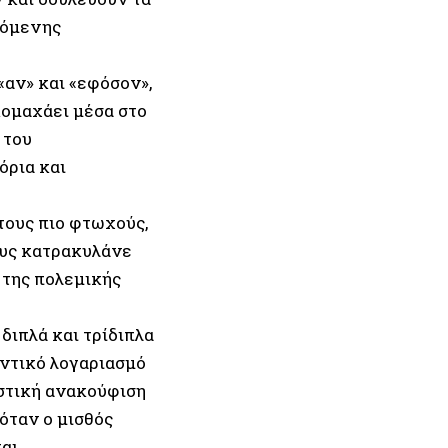
γόμενης
«αν» και «εφόσον»,
κομαχάει μέσα στο
 του
όρια και
τους πιο φτωχούς,
τους κατρακυλάνε
 της πολεμικής
διπλά και τρίδιπλα
οντικό λογαριασμό
αστική ανακούφιση
όταν ο μισθός
αι.