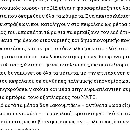
ονομικός χώρος» της ΝΔ είναι η φοροαφαίμαξη του λα
τα που δεσμεύουν όλα τα κόμματα. Ενα απειροελάχισ
εισπράξεων, που καταλήγουν στο κεφάλαιο ως μέτρα σ
ς του, αποσπάται τώρα για να εμπαίζουν τον λαό ότι 
θεμα της άγριας οικονομικής και δημοσιονομικής πολι
υποσχέσεις και μέτρα που δεν αλλάζουν στο ελάχιστο 
η φτωχοποίηση των λαϊκών στρωμάτων, διεύρυνση τη
φτώχειας, ένταση της εκμετάλλευσης, ως αποτέλεσμα 
που δυναμώνει σε όλα τα μέτωπα, με την επιτάχυνση 
του κεφαλαίου σε συνθήκες πολεμικής οικονομίας και
υγκρούσεων ακόμα και μέσα στην ευρωατλαντική συμ
το εμπόριο, τους εξοπλισμούς του ΝΑΤΟ.
ό αυτά τα μέτρα δεν «ακουμπάει» – αντίθετα θωρακίζε
α και ενισχύει – το συνολικότερο αντεργατικό και αν
 κόμματα, ως κυβέρνηση και ως αντιπολίτευση, έχουν 
ό του κεφαλαίου.