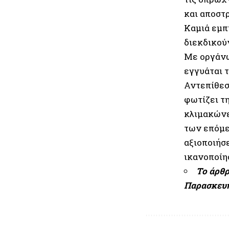
και αποστ
Καμιά εμπι
διεκδικού
Με οργάνω
εγγυάται 
Αντεπίθεσ
φωτίζει τ
κλιμακώνετ
των επόμε
αξιοποιήσε
ικανοποίη
Το άρθρ
Παρασκευή