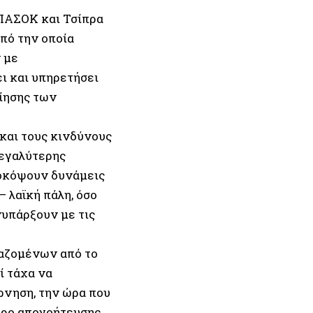
 ΠΑΣΟΚ και Τσίπρα
πό την οποία
 με
ι και υπηρετήσει
οίησης των
και τους κινδύνους
μεγαλύτερης
ποκόψουν δυνάμεις
 λαϊκή πάλη, όσο
νυπάρξουν με τις
γαζομένων από το
ί τάχα να
ρνηση, την ώρα που
γύρο απογοήτευσης