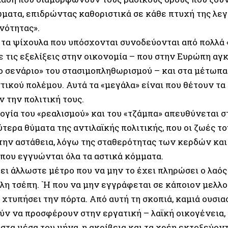
ώματα, επιδρώντας καθοριστικά σε κάθε πτυχή της λε
νότητας».
 τα ψίχουλα που υπόσχονται συνοδεύονται από πολλά 
ε τις εξελίξεις στην οικονομία – που στην Ευρώπη αγ
ο σενάριο» του στασιμοπληθωρισμού – και στα μέτωπα
τικού πολέμου. Αυτά τα «μεγάλα» είναι που θέτουν τα 
 την πολιτική τους.
ογία του «ρεαλισμού» και του «τζάμπα» απευθύνεται σ
τερα θύματα της αντιλαϊκής πολιτικής, που οι ζωές 
την αστάθεια, λόγω της σταθερότητας των κερδών και
 που εγγυώνται όλα τα αστικά κόμματα.
ι άλλωστε μέτρο που να μην το έχει πληρώσει ο λαός 
λλη τσέπη. `Η που να μην εγγράφεται σε κάποιον μελλ
 χτυπήσει την πόρτα. Από αυτή τη σκοπιά, καμιά ουσι
ύν να προσφέρουν στην εργατική – λαϊκή οικογένεια, 
στα μέσα του μήνα, η ακρίβεια και τα χρέη εκτοξεύοντ