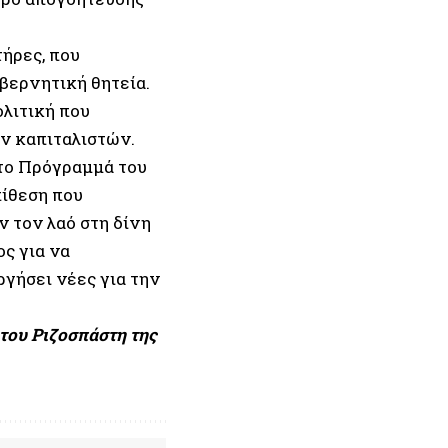
τήρες, που
βερνητική θητεία.
ολιτική που
ν καπιταλιστών.
 το Πρόγραμμά του
πίθεση που
ν τον λαό στη δίνη
ς για να
ργήσει νέες για την
του Ριζοσπάστη της