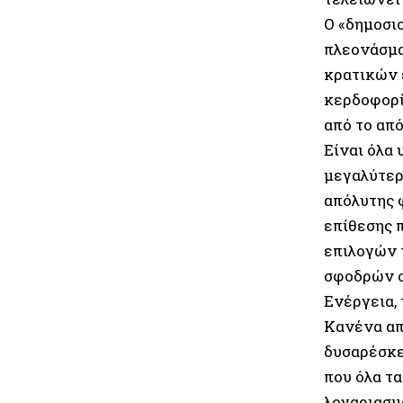
Ο «δημοσι
πλεονάσμα
κρατικών 
κερδοφορία
από το από
Είναι όλα 
μεγαλύτερ
απόλυτης 
επίθεσης 
επιλογών 
σφοδρών σ
Ενέργεια, 
Κανένα απ
δυσαρέσκει
που όλα τα
λογαριασμ