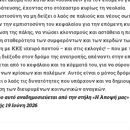
ράτευσης, έχοντας στο στόχαστρο κυρίως τη νεολαία.
στοσύνη να μη δείξει ο λαός σε παλιούς και νέους σω
ν την εμπιστοσύνη του κεφαλαίου για την επόμενη κυ
ση της πάλης, να νιώσει κλονισμούς και αστάθεια η π
τη σταθερότητα των συμφερόντων και των κερδών τω
η με ΚΚΕ ισχυρό παντού – και στις εκλογές! – που με
η διέξοδο στον δρόμο της ανατροπής, απέναντι στην ε
αι από το κεφάλαιο και τα κόμματά του, για να σύρου
νων κρίσεων και πολέμων. Αυτός είναι ο μόνος δρόμο
ι ο λαός τις δυνατότητες που υπάρχουν και να δημιου
ση των διευρυμένων κοινωνικών αναγκών.
ο αυτό αναδημοσιεύεται από την στήλη
«Η Άποψή μας»
ς 19 Ιούνη 2026
.