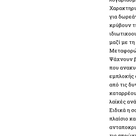
Χαρακτηρι
για δωρεά
κρύβουν τ
ιδιωτικοο
μαζί με τ
Μεταφορών
Ψάχνουν β
που ανακυ
εμπλοκής 
από τις δυ
καταρρέου
λαϊκές αν
Ειδικά η 
πλαίσιο κα
ανταποκριθ
τις σπρώχ