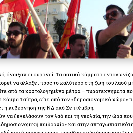
ά, άνοιξαν οι ουρανοί! Τα αστικά κόμματα ανταγωνίζο
πορεί να αλλάξει προς το καλύτερο στη ζωή του λαού μ
είτε από τα κοστολογημένα μέτρα – πυροτεχνήματα π
 κόμμα Τσίπρα, είτε από τον «δημοσιονομικό χώρο» π
ει η κυβέρνηση της ΝΔ από Σεπτέμβρη.
ν να ξεγελάσουν τον λαό και τη νεολαία, την ώρα που
 «δημοσιονομική πειθαρχία» και στην ανταγωνιστικότη
ηλαδή που διαμορφώνουν τους βασικούς όρους που ζουν