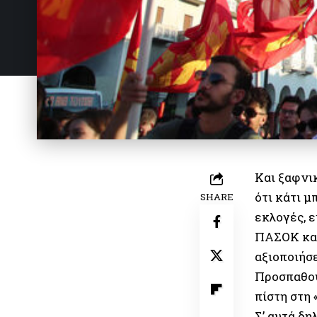
Και ξαφνικ
ότι κάτι μ
SHARE
εκλογές, 
ΠΑΣΟΚ και
αξιοποιήσ
Προσπαθού
πίστη στη
Σ’ αυτά δ