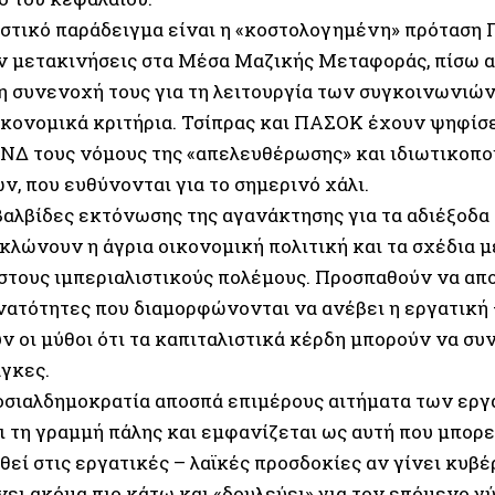
στικό παράδειγμα είναι η «κοστολογημένη» πρόταση
ν μετακινήσεις στα Μέσα Μαζικής Μεταφοράς, πίσω α
η συνενοχή τους για τη λειτουργία των συγκοινωνιών
ικονομικά κριτήρια. Τσίπρας και ΠΑΣΟΚ έχουν ψηφίσε
η ΝΔ τους νόμους της «απελευθέρωσης» και ιδιωτικοπ
, που ευθύνονται για το σημερινό χάλι.
αλβίδες εκτόνωσης της αγανάκτησης για τα αδιέξοδα 
κλώνουν η άγρια οικονομική πολιτική και τα σχέδια 
στους ιμπεριαλιστικούς πολέμους. Προσπαθούν να α
νατότητες που διαμορφώνονται να ανέβει η εργατική –
ν οι μύθοι ότι τα καπιταλιστικά κέρδη μπορούν να συ
άγκες.
σοσιαλδημοκρατία αποσπά επιμέρους αιτήματα των ερ
ι τη γραμμή πάλης και εμφανίζεται ως αυτή που μπορε
εί στις εργατικές – λαϊκές προσδοκίες αν γίνει κυβέ
νει ακόμα πιο κάτω και «δουλεύει» για τον επόμενο 