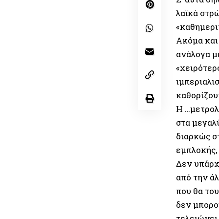
λαϊκά στρ
«καθημερι
Ακόμα και
ανάλογα μ
«χειρότερ
ιμπεριαλισ
καθορίζουν
Η …μετρολ
στα μεγαλύ
διαρκώς σ
εμπλοκής,
Δεν υπάρχε
από την ά
που θα του
δεν μπορο
τελειώνει 