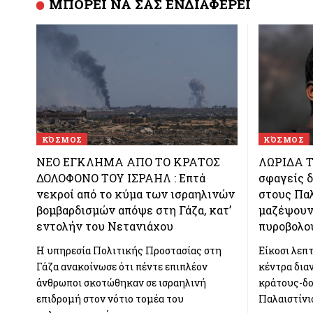
ΜΠΟΡΕΙ ΝΑ ΣΑΣ ΕΝΔΙΑΦΕΡΕΙ
ΚΌΣΜΟΣ
ΚΌΣΜΟΣ
ΝΕΟ ΕΓΚΛΗΜΑ ΑΠΟ ΤΟ ΚΡΑΤΟΣ
ΛΩΡΙΔΑ Τ
ΔΟΛΟΦΟΝΟ ΤΟΥ ΙΣΡΑΗΛ : Επτά
σφαγείς δ
νεκροί από το κύμα των ισραηλινών
στους Παλ
βομβαρδισμών απόψε στη Γάζα, κατ’
μαζέψουν 
εντολήν του Νετανιάχου
πυροβολο
Η υπηρεσία Πολιτικής Προστασίας στη
Είκοσι λεπ
Γάζα ανακοίνωσε ότι πέντε επιπλέον
κέντρα δια
άνθρωποι σκοτώθηκαν σε ισραηλινή
κράτους-δο
επιδρομή στον νότιο τομέα του
Παλαιστίνι