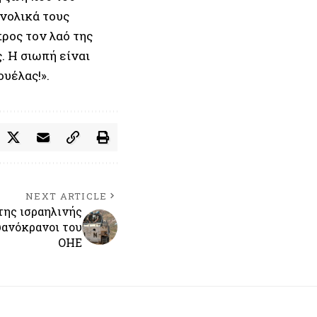
νολικά τους
ρος τον λαό της
. Η σιωπή είναι
υέλας!».
NEXT ARTICLE
της ισραηλινής
υανόκρανοι του
ΟΗΕ