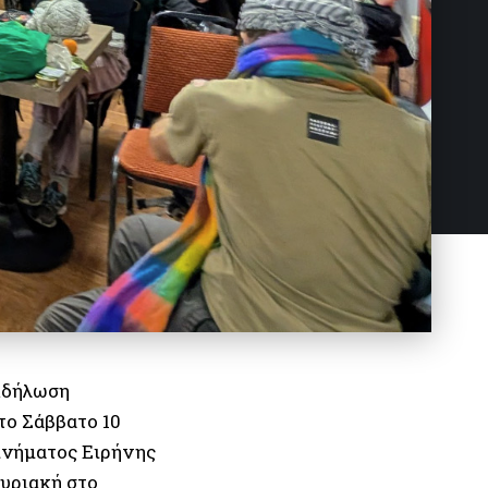
κδήλωση
το Σάββατο 10
ινήματος Ειρήνης
υριακή στο