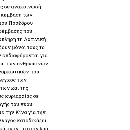
ος σε ανακοίνωσή
 επέμβαση των
του Προέδρου
αρέμβασης που
όκληρη τη Λατινική
ζουν μόνοι τους το
ν ενδιαφέρονται για
πιση των ανθρωπίνων
 ναρκωτικών που
έλεγχος των
των και της
υς κυριαρχίας σε
ογής του νέου
ε την Κίνα για την
λλογος καταδικάζει
κά ενάντια στον λαό