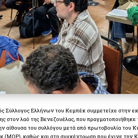
ός Σύλλογος Ελλήνων του Κεμπέκ συμμετείχε στην ε
ης στον λαό της Βενεζουέλας, που πραγματοποιήθηκε 
ην αίθουσα του συλλόγου μετά από πρωτοβουλία του Κ
κ (MQP), καθώς και στη συγκέντρωση που έγινε την Κ