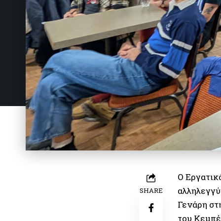
Ο Εργατικ
αλληλεγγύ
SHARE
Γενάρη στ
του Κεμπέ