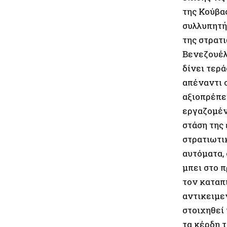
της Κούβα
συλλυπητή
της στρατ
Βενεζουέλ
δίνει τερ
απέναντι 
αξιοπρέπε
εργαζομέν
στάση της 
στρατιωτικ
αυτόματα, 
μπει στο 
τον καταπ
αντικειμεν
στοιχηθεί 
τα κέρδη τ