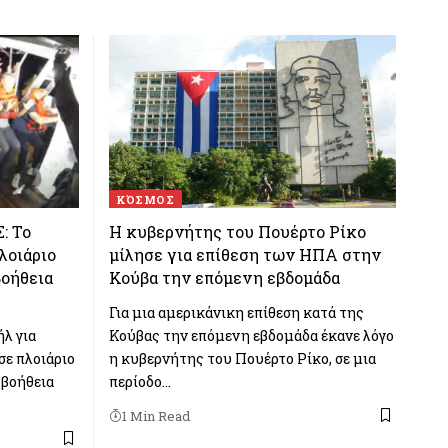
ΚΌΣΜΟΣ
: Το
Η κυβερνήτης του Πουέρτο Ρίκο
λοιάριο
μίλησε για επίθεση των ΗΠΑ στην
βοήθεια
Κούβα την επόμενη εβδομάδα
Για μια αμερικάνικη επίθεση κατά της
λ για
Κούβας την επόμενη εβδομάδα έκανε λόγο
σε πλοιάριο
η κυβερνήτης του Πουέρτο Ρίκο, σε μια
βοήθεια
περίοδο…
1 Min Read