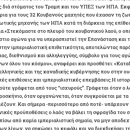
ς διά στόματος του Τραμπ και του ΥΠΕΞ των ΗΠΑ. Εκ
ρια για τους 32 Κουβανούς μαχητές που έχασαν τη ζωή
ιωτικής μηχανής των ΗΠΑ κατά τη διάρκεια της επίθε
α.«Στεκόμαστε στο πλευρό του κουβανικού λαού, ο οπο
άστιο αγώνα για να υπερασπιστεί την Επανάσταση και 
στην ιμπεριαλιστική επιθετικότητα, αποτελώντας παρ
ιας, διεθνισμού και αλληλεγγύης, σύμβολο για τους α
ων όλου του κόσμου», αναφέρει και προσθέτει: «Κατα
ελληνικής και της καναδικής κυβέρνησης που στην ουσ
ές επιθέσεις και ιμπεριαλιστικές επεμβάσεις.Η ιστορ
ούτε γράφεται από τους “ισχυρούς”. Γράφεται όταν ο 
προσκήνιο, όταν οργανώνεται, όταν συγκρούεται με τ
ιέζουν. Και σήμερα -περισσότερο από ποτέ- υπάρχουν 
ικές προϋποθέσεις ο λαός να βάλει τη σφραγίδα του στ
πίσω από καμία ιμπεριαλιστική σημαία, να μην αποδεχτ
ων λίγων, να σηκώσει το κεφάλι και να διεκδικήσει τ