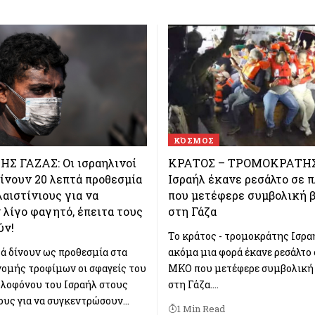
ΚΌΣΜΟΣ
ΗΣ ΓΑΖΑΣ: Οι ισραηλινοί
ΚΡΑΤΟΣ – ΤΡΟΜΟΚΡΑΤΗΣ
ίνουν 20 λεπτά προθεσμία
Ισραήλ έκανε ρεσάλτο σε π
αιστίνιους για να
που μετέφερε συμβολική 
λίγο φαγητό, έπειτα τους
στη Γάζα
ύν!
Το κράτος - τρομοκράτης Ισραή
τά δίνουν ως προθεσμία στα
ακόμα μια φορά έκανε ρεσάλτο 
νομής τροφίμων οι σφαγείς του
ΜΚΟ που μετέφερε συμβολική 
λοφόνου του Ισραήλ στους
στη Γάζα.…
ους για να συγκεντρώσουν…
1 Min Read