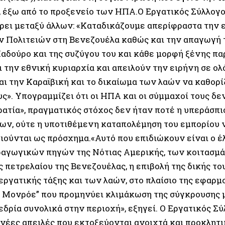
 έξω από το προξενείο των ΗΠΑ.Ο Εργατικός Σύλλογ
ρει μεταξύ άλλων: «Καταδικάζουμε απερίφραστα την
Πολιτειών στη Βενεζουέλα καθώς και την απαγωγή 
αδούρο και της συζύγου του και κάθε μορφή ξένης π
 την εθνική κυριαρχία και απειλούν την ειρήνη σε ολ
αι την Καραϊβική και το δικαίωμα των λαών να καθορί
ς». Υπογραμμίζει ότι οι ΗΠΑ και οι σύμμαχοί τους δε
ρατία», πραγματικός στόχος δεν ήταν ποτέ η υπεράσ
ων, ούτε η υποτιθέμενη καταπολέμηση του εμπορίου
ιούνται ως πρόσχημα.«Αυτό που επιδιώκουν είναι ο 
αγωγικών πηγών της Νότιας Αμερικής, των κοιτασμά
 πετρελαίου της Βενεζουέλας, η επιβολή της δικής το
εργατικής τάξης και των λαών, στο πλαίσιο της εφαρμ
 Μονρόε” που προμηνύει κλιμάκωση της σύγκρουσης μ
δρία συνολικά στην περιοχή», εξηγεί. Ο Εργατικός Σύ
 νέες απειλές που εκτοξεύονται ανοιχτά και προκλητι