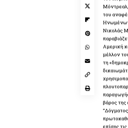
Μόντρεαλ,
του αναφέ
Ηνωμένων 
Νικολάς Μ
παραβιάζει
Αμερική κ
μέλλον του
τη «δημοκ
δικαιωμάτ
χρησιμοπο
πλουτοπαρ
παραγωγής
βάρος της 
“Δόγματος
πρωτοκαθε
επίσης τις