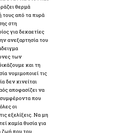
φράζει θερμά
 τους από τα πυρά
σης στη
ίος για δεκαετίες
την ανεξαρτησία του
άδειγμα
γώνες των
δικάζουμε και τη
ία νομιμοποιεί τις
ία δεν κινείται
λαός αποφασίζει να
α συμφέροντα που
όλες οι
ις εξελίξεις. Να μη
εί καμία θυσία για
η ζωή που του