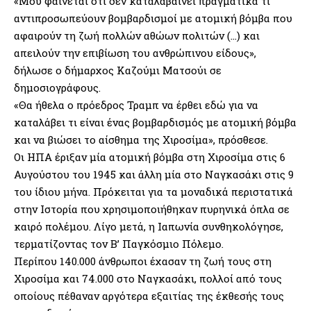
«Μου φαίνεται ότι δεν καταλαβαίνει πραγματικά τι
αντιπροσωπεύουν βομβαρδισμοί με ατομική βόμβα που
αφαιρούν τη ζωή πολλών αθώων πολιτών (…) και
απειλούν την επιβίωση του ανθρώπινου είδους»,
δήλωσε ο δήμαρχος Καζούμι Ματσούι σε
δημοσιογράφους.
«Θα ήθελα ο πρόεδρος Τραμπ να έρθει εδώ για να
καταλάβει τι είναι ένας βομβαρδισμός με ατομική βόμβα
και να βιώσει το αίσθημα της Χιροσίμα», πρόσθεσε.
Οι ΗΠΑ έριξαν μία ατομική βόμβα στη Χιροσίμα στις 6
Αυγούστου του 1945 και άλλη μία στο Ναγκασάκι στις 9
του ίδιου μήνα. Πρόκειται για τα μοναδικά περιστατικά
στην Ιστορία που χρησιμοποιήθηκαν πυρηνικά όπλα σε
καιρό πολέμου. Λίγο μετά, η Ιαπωνία συνθηκολόγησε,
τερματίζοντας τον Β’ Παγκόσμιο Πόλεμο.
Περίπου 140.000 άνθρωποι έχασαν τη ζωή τους στη
Χιροσίμα και 74.000 στο Ναγκασάκι, πολλοί από τους
οποίους πέθαναν αργότερα εξαιτίας της έκθεσής τους