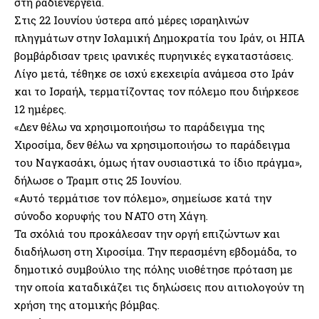
στη ραδιενέργεια.
Στις 22 Ιουνίου ύστερα από μέρες ισραηλινών
πληγμάτων στην Ισλαμική Δημοκρατία του Ιράν, οι ΗΠΑ
βομβάρδισαν τρεις ιρανικές πυρηνικές εγκαταστάσεις.
Λίγο μετά, τέθηκε σε ισχύ εκεχειρία ανάμεσα στο Ιράν
και το Ισραήλ, τερματίζοντας τον πόλεμο που διήρκεσε
12 ημέρες.
«Δεν θέλω να χρησιμοποιήσω το παράδειγμα της
Χιροσίμα, δεν θέλω να χρησιμοποιήσω το παράδειγμα
του Ναγκασάκι, όμως ήταν ουσιαστικά το ίδιο πράγμα»,
δήλωσε ο Τραμπ στις 25 Ιουνίου.
«Αυτό τερμάτισε τον πόλεμο», σημείωσε κατά την
σύνοδο κορυφής του NATO στη Χάγη.
Τα σχόλιά του προκάλεσαν την οργή επιζώντων και
διαδήλωση στη Χιροσίμα. Την περασμένη εβδομάδα, το
δημοτικό συμβούλιο της πόλης υιοθέτησε πρόταση με
την οποία καταδικάζει τις δηλώσεις που αιτιολογούν τη
χρήση της ατομικής βόμβας.