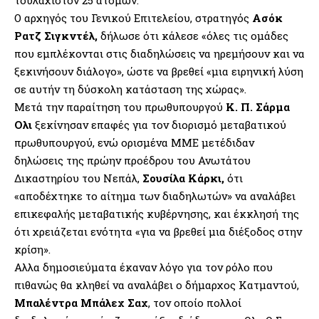
τουλάχιστον 25 ατόμων.
Ο αρχηγός του Γενικού Επιτελείου, στρατηγός
Ασόκ
Ρατζ Σιγκντέλ,
δήλωσε ότι κάλεσε «όλες τις ομάδες
που εμπλέκονται στις διαδηλώσεις να ηρεμήσουν και να
ξεκινήσουν διάλογο», ώστε να βρεθεί «μια ειρηνική λύση
σε αυτήν τη δύσκολη κατάσταση της χώρας».
Μετά την παραίτηση του πρωθυπουργού
Κ. Π. Σάρμα
Ολι
ξεκίνησαν επαφές για τον διορισμό μεταβατικού
πρωθυπουργού, ενώ ορισμένα ΜΜΕ μετέδιδαν
δηλώσεις της πρώην προέδρου του Ανωτάτου
Δικαστηρίου του Νεπάλ,
Σουσίλα Κάρκι,
ότι
«αποδέχτηκε το αίτημα των διαδηλωτών» να αναλάβει
επικεφαλής μεταβατικής κυβέρνησης, και έκκλησή της
ότι χρειάζεται ενότητα «για να βρεθεί μια διέξοδος στην
κρίση».
Αλλα δημοσιεύματα έκαναν λόγο για τον ρόλο που
πιθανώς θα κληθεί να αναλάβει ο δήμαρχος Κατμαντού,
Μπαλέντρα Μπάλεχ Σαχ
, τον οποίο πολλοί