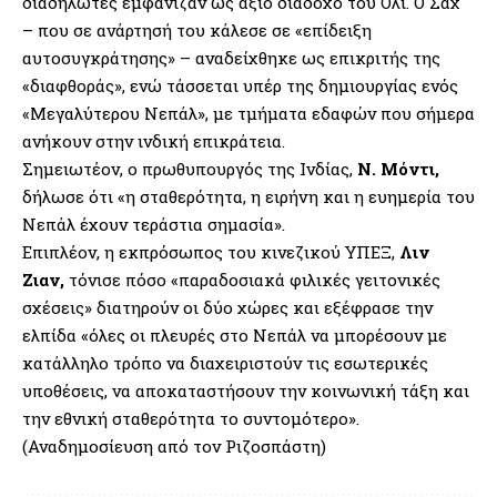
διαδηλωτές εμφάνιζαν ως άξιο διάδοχο του Ολι. Ο Σαχ
– που σε ανάρτησή του κάλεσε σε «επίδειξη
αυτοσυγκράτησης» – αναδείχθηκε ως επικριτής της
«διαφθοράς», ενώ τάσσεται υπέρ της δημιουργίας ενός
«Μεγαλύτερου Νεπάλ», με τμήματα εδαφών που σήμερα
ανήκουν στην ινδική επικράτεια.
Σημειωτέον, ο πρωθυπουργός της Ινδίας,
Ν. Μόντι,
δήλωσε ότι «η σταθερότητα, η ειρήνη και η ευημερία του
Νεπάλ έχουν τεράστια σημασία».
Επιπλέον, η εκπρόσωπος του κινεζικού ΥΠΕΞ,
Λιν
Ζιαν,
τόνισε πόσο «παραδοσιακά φιλικές γειτονικές
σχέσεις» διατηρούν οι δύο χώρες και εξέφρασε την
ελπίδα «όλες οι πλευρές στο Νεπάλ να μπορέσουν με
κατάλληλο τρόπο να διαχειριστούν τις εσωτερικές
υποθέσεις, να αποκαταστήσουν την κοινωνική τάξη και
την εθνική σταθερότητα το συντομότερο».
(Αναδημοσίευση από τον Ριζοσπάστη)