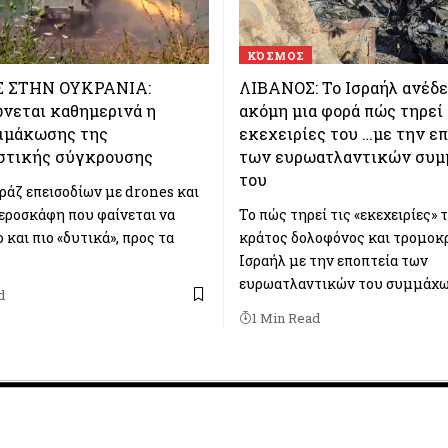
ΚΌΣΜΟΣ
 ΣΤΗΝ ΟΥΚΡΑΝΙΑ:
ΛΙΒΑΝΟΣ: Το Ισραήλ ανέδε
νεται καθημερινά η
ακόμη μια φορά πώς τηρεί 
λιμάκωσης της
εκεχειρίες του …με την ε
ιστικής σύγκρουσης
των ευρωατλαντικών συ
του
ράζ επεισοδίων με drones και
εροσκάφη που φαίνεται να
Το πώς τηρεί τις «εκεχειρίες» 
ο και πιο «δυτικά», προς τα
κράτος δολοφόνος και τρομοκ
…
Ισραήλ με την εποπτεία των
ευρωατλαντικών του συμμάχω
d
1 Min Read