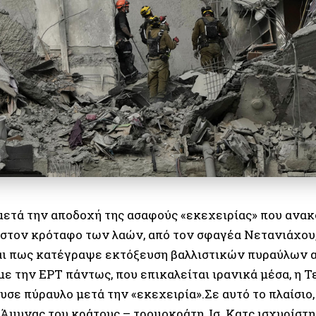
μετά την αποδοχή της ασαφούς «εκεχειρίας» που ανακ
ι στον κρόταφο των λαών, από τον σφαγέα Νετανιάχου,
αι πως κατέγραψε εκτόξευση βαλλιστικών πυραύλων α
ε την ΕΡΤ πάντως, που επικαλείται ιρανικά μέσα, η 
υσε πύραυλο μετά την «εκεχειρία».Σε αυτό το πλαίσιο,
. Άμυνας του κράτους – τρομοκράτη, Ισ. Κατς ισχυρίσ