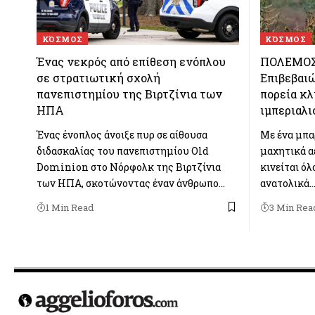
ΚΌΣΜΟΣ
ΚΌΣΜΟΣ
Ένας νεκρός από επίθεση ενόπλου
ΠΟΛΕΜΟΣ
σε στρατιωτική σχολή
Επιβεβαιώ
πανεπιστημίου της Βιρτζίνια των
πορεία κ
ΗΠΑ
ιμπεριαλ
Ένας ένοπλος άνοιξε πυρ σε αίθουσα
Με ένα μπα
διδασκαλίας του πανεπιστημίου Old
μαχητικά α
Dominion στο Νόρφολκ της Βιρτζίνια
κινείται όλ
των ΗΠΑ, σκοτώνοντας έναν άνθρωπο…
ανατολικά
1 Min Read
3 Min Rea