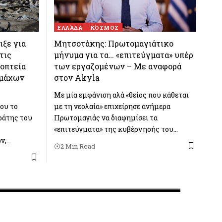
ΕΛΛΆΔΑ
ΚΌΣΜΟΣ
ιξε για
Μητσοτάκης: Πρωτομαγιάτικο
τις
μήνυμα για τα… «επιτεύγματα» υπέρ
ποπτεία
των εργαζομένων – Με αναφορά
μμάχων
στον Akyla
Με μία εμφάνιση αλά «θείος που κάθεται
του το
με τη νεολαία» επιχείρησε ανήμερα
ράτης του
Πρωτομαγιάς να διαφημίσει τα
«επιτεύγματα» της κυβέρνησής του…
ν,…
2 Min Read