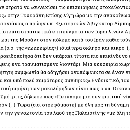
ον στρατό να «συνεχίσει τις επιχειρήσεις στοχεύοντα
ς» στην Τεχεράνη.Επίσης λίγη ώρα με την ανακοίνωσ
τανιάχου, ο πρώην υπ. Εξωτερικών Άβιγκντορ Λίμπε
πίστευτα στρατιωτικά επιτεύγματα των Ισραηλινών 
και της Μοσάντ στον πόλεμο κατά του Ιράν καθιστούν
 (σ.σ. της «εκεχειρίας») ιδιαίτερα σκληρό και πικρό. 
ροειδοποίησα ότι δεν υπάρχει τίποτα πιο επικίνδυνο 
ψεις ένα τραυματισμένο λιοντάρι. Μια εκεχειρία χωρ
ήτητη συμφωνία θα οδηγήσει αναπόφευκτα σε έναν νέ
ια και υπό πολύ χειρότερες συνθήκες».Ενδεικτικό, τα
στική ειρήνη των μακελάρηδων είναι πως ο υπ. Οικονο
Σμότριτς, δήλωσε πως «Πετύχαμε μια συντριπτική νί
ράν (…) Τώρα (σ.σ. στρεφόμαστε) με όλη μας τη δύναμη 
ν την γενοκτονία του λαού της Παλαιστίνης «με όλη τ