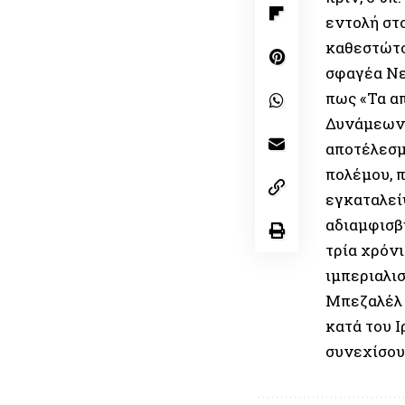
εντολή στ
καθεστώτο
σφαγέα Νε
πως «Τα α
Δυνάμεων 
αποτέλεσμα
πολέμου, π
εγκαταλεί
αδιαμφισβ
τρία χρόν
ιμπεριαλι
Μπεζαλέλ 
κατά του Ι
συνεχίσου