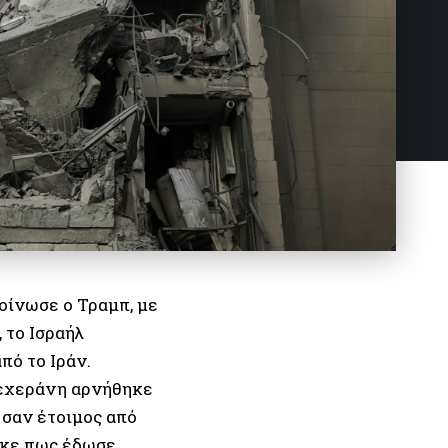
οίνωσε ο Τραμπ, με
 το Ισραήλ
πό το Ιράν.
Τεχεράνη αρνήθηκε
 σαν έτοιμος από
τηκε πως έδωσε