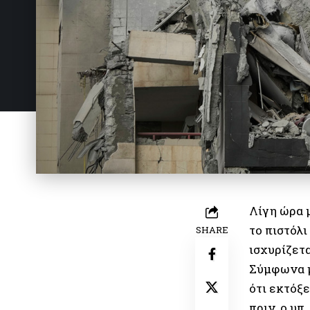
Λίγη ώρα 
το πιστόλ
SHARE
ισχυρίζετ
Σύμφωνα μ
ότι εκτόξε
πριν, ο υπ