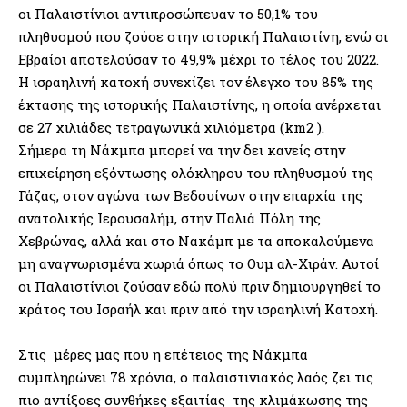
οι Παλαιστίνιοι αντιπροσώπευαν το 50,1% του
πληθυσμού που ζούσε στην ιστορική Παλαιστίνη, ενώ οι
Εβραίοι αποτελούσαν το 49,9% μέχρι το τέλος του 2022.
Η ισραηλινή κατοχή συνεχίζει τον έλεγχο του 85% της
έκτασης της ιστορικής Παλαιστίνης, η οποία ανέρχεται
σε 27 χιλιάδες τετραγωνικά χιλιόμετρα (km2 ).
Σήμερα τη Νάκμπα μπορεί να την δει κανείς στην
επιχείρηση εξόντωσης ολόκληρου του πληθυσμού της
Γάζας, στον αγώνα των Βεδουίνων στην επαρχία της
ανατολικής Ιερουσαλήμ, στην Παλιά Πόλη της
Χεβρώνας, αλλά και στο Νακάμπ με τα αποκαλούμενα
μη αναγνωρισμένα χωριά όπως το Ουμ αλ-Χιράν. Αυτοί
οι Παλαιστίνιοι ζούσαν εδώ πολύ πριν δημιουργηθεί το
κράτος του Ισραήλ και πριν από την ισραηλινή Κατοχή.
Στις μέρες μας που η επέτειος της Νάκμπα
συμπληρώνει 78 χρόνια, ο παλαιστινιακός λαός ζει τις
πιο αντίξοες συνθήκες εξαιτίας της κλιμάκωσης της