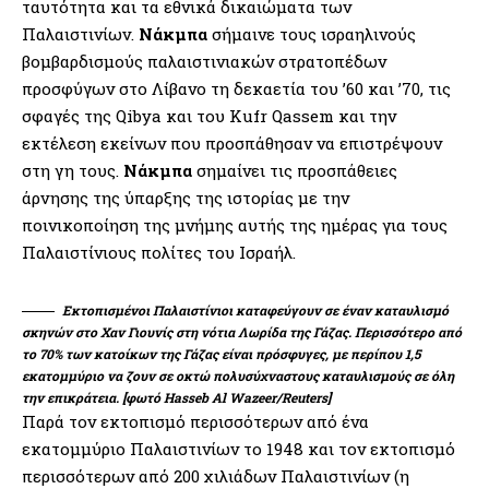
ταυτότητα και τα εθνικά δικαιώματα των
Παλαιστινίων.
Νάκμπα
σήμαινε τους ισραηλινούς
βομβαρδισμούς παλαιστινιακών στρατοπέδων
προσφύγων στο Λίβανο τη δεκαετία του ’60 και ’70, τις
σφαγές της Qibya και του Kufr Qassem και την
εκτέλεση εκείνων που προσπάθησαν να επιστρέψουν
στη γη τους.
Νάκμπα
σημαίνει τις προσπάθειες
άρνησης της ύπαρξης της ιστορίας με την
ποινικοποίηση της μνήμης αυτής της ημέρας για τους
Παλαιστίνιους πολίτες του Ισραήλ.
Εκτοπισμένοι Παλαιστίνιοι καταφεύγουν σε έναν καταυλισμό
σκηνών στο Χαν Γιουνίς στη νότια Λωρίδα της Γάζας. Περισσότερο από
το 70% των κατοίκων της Γάζας είναι πρόσφυγες, με περίπου 1,5
εκατομμύριο να ζουν σε οκτώ πολυσύχναστους καταυλισμούς σε όλη
την επικράτεια. [φωτό Hasseb Al Wazeer/Reuters]
Παρά τον εκτοπισμό περισσότερων από ένα
εκατομμύριο Παλαιστινίων το 1948 και τον εκτοπισμό
περισσότερων από 200 χιλιάδων Παλαιστινίων (η