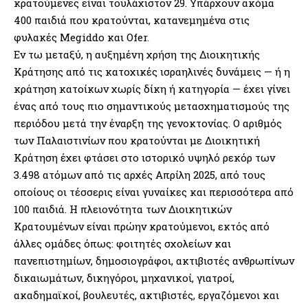
κρατούμενες είναι τουλάχιστον 29. Υπάρχουν ακόμα
400 παιδιά που κρατούνται, κατανεμημένα στις
φυλακές Megiddo και Ofer.
Εν τω μεταξύ, η αυξημένη χρήση της Διοικητικής
Κράτησης από τις κατοχικές ισραηλινές δυνάμεις — ή η
κράτηση κατοίκων χωρίς δίκη ή κατηγορία — έχει γίνει
ένας από τους πιο σημαντικούς μετασχηματισμούς της
περιόδου μετά την έναρξη της γενοκτονίας. Ο αριθμός
των Παλαιστινίων που κρατούνται με Διοικητική
Κράτηση έχει φτάσει στο ιστορικό υψηλό ρεκόρ των
3.498 ατόμων από τις αρχές Απρίλη 2025, από τους
οποίους οι τέσσερις είναι γυναίκες και περισσότερα από
100 παιδιά. Η πλειονότητα των Διοικητικών
Κρατουμένων είναι πρώην κρατούμενοι, εκτός από
άλλες ομάδες όπως: φοιτητές σχολείων και
πανεπιστημίων, δημοσιογράφοι, ακτιβιστές ανθρωπίνων
δικαιωμάτων, δικηγόροι, μηχανικοί, γιατροί,
ακαδημαϊκοί, βουλευτές, ακτιβιστές, εργαζόμενοι και