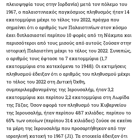
πλειοψηφία τους στην Ιορδανία) μετά τον πόλεμο του
1967, ο παλαιστινιακός παγκόσμιος πληθυσμός ήταν 14
εκατομμύρια μέχρι το τέλος του 2022, πράγμα που
σημαίνει ότι ο αριθμός των Παλαιστινίων στον κόσμο
έχει διπλασιαστεί περίπου 10 φορές από τη Νάκμπα και
περισσότεροι από τους μισούς από αυτούς ζούσαν στην
ιστορική Παλαιστίνη μέχρι το τέλος του 2022. Συνεπώς,
ο αριθμός τους έφτασε τα 7 εκατομμύρια (1,7
εκατομμύρια στα κατεχόμενα το 1948). Οι εκτιμήσεις
πληθυσμού έδειξαν ότι ο αριθμός του πληθυσμού μέχρι
το τέλος του 2022 στη Δυτική Όχθη,
συμπεριλαμβανομένης της Ιερουσαλήμ, ήταν 3,2
εκατομμύρια και περίπου 2,2 εκατομμύρια στη Λωρίδα
της Γάζας. Όσον αφορά τον πληθυσμό του Κυβερνείου
της Ιερουσαλήμ, ήταν περίπου 487 χιλιάδες. περίπου το
65% των οποίων (περίπου 314 χιλιάδες) ζούσε σε εκείνα
τα μέρη της Ιερουσαλήμ που προσαρτήθηκαν από την
ισραηλινή κατοχή το 1967 (J1). Τα στοιχεία έδειξαν ότι