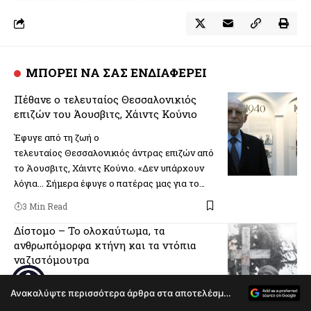
ΜΠΟΡΕΙ ΝΑ ΣΑΣ ΕΝΔΙΑΦΕΡΕΙ
Πέθανε ο τελευταίος Θεσσαλονικιός
επιζών του Άουσβιτς, Χάιντς Κούνιο
Έφυγε από τη ζωή o
τελευταίος Θεσσαλονικιός άντρας επιζών από
το Άουσβιτς, Χάιντς Κούνιο. «Δεν υπάρχουν
λόγια... Σήμερα έφυγε ο πατέρας μας για το…
3 Min Read
Δίστομο – Το ολοκαύτωμα, τα
ανθρωπόμορφα κτήνη και τα ντόπια
ναζιστόμουτρα
«Εις το πέρασμα των αιώνων ουδέποτε η
Ανακαλύψτε περισσότερα άρθρα στα αποτελέσματα αναζήτησης
ανθρωπότης εδοκίμασε τοσαύτην θηριωδίαν”