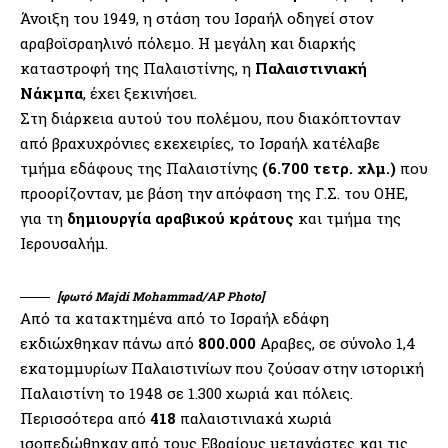
Άνοιξη του 1949, η στάση του Ισραήλ οδηγεί στον
αραβοϊσραηλινό πόλεμο. Η μεγάλη και διαρκής
καταστροφή της Παλαιστίνης, η
Παλαιστινιακή
Νάκμπα
, έχει ξεκινήσει.
Στη διάρκεια αυτού του πολέμου, που διακόπτονταν
από βραχυχρόνιες εκεχειρίες, το Ισραήλ κατέλαβε
τμήμα εδάφους της Παλαιστίνης
(6.700 τετρ. χλμ.)
που
προορίζονταν, με βάση την απόφαση της Γ.Σ. του ΟΗΕ,
για τη
δημιουργία αραβικού κράτους
και τμήμα της
Ιερουσαλήμ.
[φωτό Majdi Mohammad/AP Photo]
Από τα κατακτημένα από το Ισραήλ εδάφη
εκδιώχθηκαν πάνω από
800.000
Αραβες, σε σύνολο 1,4
εκατομμυρίων Παλαιστινίων που ζούσαν στην ιστορική
Παλαιστίνη το 1948 σε 1.300 χωριά και πόλεις.
Περισσότερα από
418
παλαιστινιακά χωριά
ισοπεδώθηκαν από τους Εβραίους μετανάστες και τις