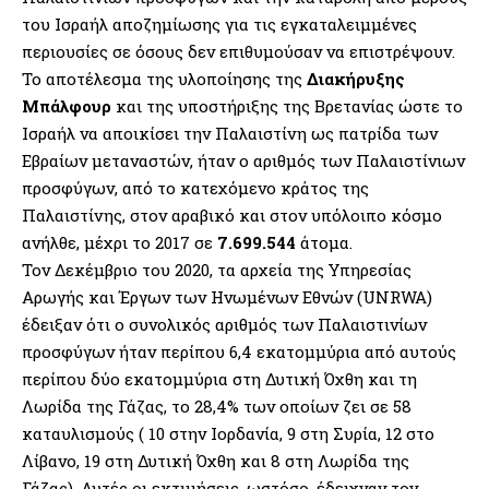
του Ισραήλ αποζημίωσης για τις εγκαταλειμμένες
περιουσίες σε όσους δεν επιθυμούσαν να επιστρέψουν.
Το αποτέλεσμα της υλοποίησης της
Διακήρυξης
Μπάλφουρ
και της υποστήριξης της Βρετανίας ώστε το
Ισραήλ να αποικίσει την Παλαιστίνη ως πατρίδα των
Εβραίων μεταναστών, ήταν ο αριθμός των Παλαιστίνιων
προσφύγων, από το κατεχόμενο κράτος της
Παλαιστίνης, στον αραβικό και στον υπόλοιπο κόσμο
ανήλθε, μέχρι το 2017 σε
7.699.544
άτομα.
Τον Δεκέμβριο του 2020, τα αρχεία της Υπηρεσίας
Αρωγής και Έργων των Ηνωμένων Εθνών (UNRWA)
έδειξαν ότι ο συνολικός αριθμός των Παλαιστινίων
προσφύγων ήταν περίπου 6,4 εκατομμύρια από αυτούς
περίπου δύο εκατομμύρια στη Δυτική Όχθη και τη
Λωρίδα της Γάζας, το 28,4% των οποίων ζει σε 58
καταυλισμούς ( 10 στην Ιορδανία, 9 στη Συρία, 12 στο
Λίβανο, 19 στη Δυτική Όχθη και 8 στη Λωρίδα της
Γάζας). Αυτές οι εκτιμήσεις, ωστόσο, έδειχναν τον