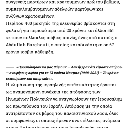
συγγενείς μαρτύρων και κρατουμένων πρώτου βαθμού,
συμπεριλαμβανομένων αδελφών μαρτύρων και
συζύγων κρατουμένων.
Περίπου 400 μαχητές της ελευθερίας βρίσκονται στη
φυλακή για περισσότερα από 20 χρόνια και άλλοι 561
εκτίουν πολλαπλές ισόβιες ποινές, ένας από αυτούς, ο
Abdullah Barghouti, ο οποίος καταδικάστηκε σε 67
χρόνια ισόβια κάθειρξη.
«Προσπάθησαν να μας θάψουν — Δεν ήξεραν ότι είμαστε σπόροι»
— αναφέρει η αφίσα για τα 73 χρόνια Νακμπα (1948-2021) – 73 χρόνια
εκποιήσεων και απαρτχάιντ.
Η κλιμάκωση της ισραηλινής επιθετικότητας έρχεται
ως αναμενόμενη συνέχεια της απόφασης των
Ηνωμένων Πολιτειών να αναγνωρίσουν την Ιερουσαλήμ
ως πρωτεύουσα του Ισραήλ. Απόφαση με την οποία
ανατρέπονταν σε βάρος του παλαιστινιακού λαού, όλες
οι συμφωνίες, οι οποίες έμεναν ανεκτέλεστες, ανάμεσα
στους Παλαιστίνιους και τους Ισραηλινούς, και οι