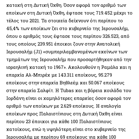
κατοχή στη Δυτική Όχθη. Όσον αφορά τον αριθμό των
εποίκων στη Δυτική Όχθη, έφτασε τους 719.452 μέχρι το
τέλος του 2021. Τα στοιχεία δείχνουν ότι περίπου το
45,4% των εποίκων ζει στο κυβερνείο της Ιερουσαλήμ,
όπου ο αριθμός τους έφτασε τους περίπου 326.523, από
τους οποίους 239.951 έποικοι ζουν στην Ανατολική
Ιερουσαλήμ (J1) «συμπεριλαμβανομένων εκείνων των
τμημάτων της Ιερουσαλήμ που προσαρτήθηκαν από την
ισραηλινή κατοχή το 1967». Ακολουθούν η Ραμάλα και η
επαρχία Αλ-Μπιρέχ με 143.311 εποίκους, 95.279
εποίκους στην επαρχία Βηθλεέμ και 50.067 εποίκους
στην επαρχία Σαλφίτ. Η Tubas και η βόρεια κοιλάδα του
Ιορδάνη είναι οι χαμηλότερες επαρχίες όσον αφορά τον
αριθμό των εποίκων με 2.629 εποίκους. Η αναλογία
εποίκων προς Παλαιστίνιους στη Δυτική Όχθη είναι
περίπου 23 έποικοι για κάθε 100 Παλαιστίνιους
κατοίκους, ενώ η υψηλότερη είναι στο κυβερνείο της
Ιερουσαλήμ με περίπου 69 εποίκους για κάθε 100