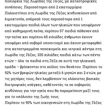
πολιορκία της Λωρίδας της Γάζας, με καταστροφικές
συνέπειες. Περισσότεροι από 2 εκατομμύρια
Παλαιστίνιοι στη Λωρίδα της Γάζας κινδυνεύουν από
λιμοκτονία, ανάμεσά τους περισσότερα από 1
εκατομμύριο παιδιά όλων των ηλικιών που υποφέρουν
από καθημερινή πείνα, περίπου 57 παιδιά πέθαναν από
την πείνα και περίπου 65 χιλιάδες άνθρωποι έχουν
υποφέρει από σοβαρό υποσιτισμό και έχουν μεταφερθεί
στα κατεστραμμένα νοσοκομεία και ιατρικά κέντρα στη
Λωρίδα της Γάζας. 335 χιλιάδες παιδιά κάτω των πέντε
ετών – όλα τα παιδιά στη Γάζα σε αυτή την ηλικιακή
ομάδα – βρίσκονται στο χείλος του θανάτου. Περίπου το
92% των βρεφών ηλικίας μεταξύ 6 μηνών και 2 ετών, με
τις μητέρες τους, δεν λαμβάνουν τις ελάχιστες βασικές
διατροφικές ανάγκες, εκθέτοντάς τα σε σοβαρούς
κινδύνους για την υγεία που θα παραμείνουν μαζί τους
για το υπόλοιπο της ζωής τους.
Περίπου το 90% των οικογενειών στη Λωρίδα της Γάζας