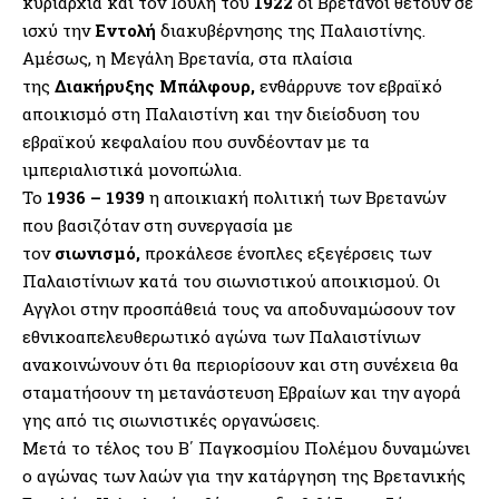
κυριαρχία και τον Ιούλη του
1922
οι Βρετανοί θέτουν σε
ισχύ την
Εντολή
διακυβέρνησης της Παλαιστίνης.
Αμέσως, η Μεγάλη Βρετανία, στα πλαίσια
της
Διακήρυξης Μπάλφουρ,
ενθάρρυνε τον εβραϊκό
αποικισμό στη Παλαιστίνη και την διείσδυση του
εβραϊκού κεφαλαίου που συνδέονταν με τα
ιμπεριαλιστικά μονοπώλια.
Το
1936 – 1939
η αποικιακή πολιτική των Βρετανών
που βασιζόταν στη συνεργασία με
τον
σιωνισμό,
προκάλεσε ένοπλες εξεγέρσεις των
Παλαιστίνιων κατά του σιωνιστικού αποικισμού. Οι
Αγγλοι στην προσπάθειά τους να αποδυναμώσουν τον
εθνικοαπελευθερωτικό αγώνα των Παλαιστίνιων
ανακοινώνουν ότι θα περιορίσουν και στη συνέχεια θα
σταματήσουν τη μετανάστευση Εβραίων και την αγορά
γης από τις σιωνιστικές οργανώσεις.
Μετά το τέλος του Β΄ Παγκοσμίου Πολέμου δυναμώνει
ο αγώνας των λαών για την κατάργηση της Βρετανικής