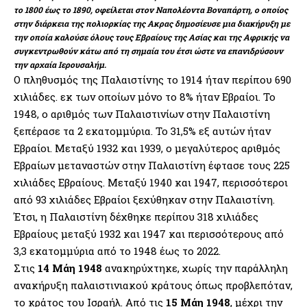
το 1800 έως το 1890, οφείλεται στον Ναπολέοντα Βοναπάρτη, ο οποίος
στην διάρκεια της πολιορκίας της Ακρας δημοσίευσε μια διακήρυξη με
την οποία καλούσε όλους τους Εβραίους της Ασίας και της Αφρικής να
συγκεντρωθούν κάτω από τη σημαία του έτσι ώστε να επανιδρύσουν
την αρχαία Ιερουσαλήμ.
Ο πληθυσμός της Παλαιστίνης το 1914 ήταν περίπου 690
χιλιάδες. εκ των οποίων μόνο το 8% ήταν Εβραίοι. Το
1948, ο αριθμός των Παλαιστινίων στην Παλαιστίνη
ξεπέρασε τα 2 εκατομμύρια. Το 31,5% εξ αυτών ήταν
Εβραίοι. Μεταξύ 1932 και 1939, ο μεγαλύτερος αριθμός
Εβραίων μεταναστών στην Παλαιστίνη έφτασε τους 225
χιλιάδες Εβραίους. Μεταξύ 1940 και 1947, περισσότεροι
από 93 χιλιάδες Εβραίοι ξεχύθηκαν στην Παλαιστίνη.
Έτσι, η Παλαιστίνη δέχθηκε περίπου 318 χιλιάδες
Εβραίους μεταξύ 1932 και 1947 και περισσότερους από
3,3 εκατομμύρια από το 1948 έως το 2022.
Στις
14 Μάη 1948
ανακηρύχτηκε, χωρίς την παράλληλη
ανακήρυξη παλαιστινιακού κράτους όπως προβλεπόταν,
το κράτος του Ισραήλ. Από τις
15 Μάη 1948
, μέχρι την