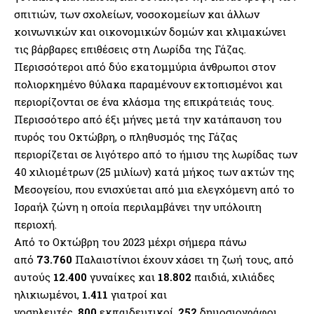
σπιτιών, των σχολείων, νοσοκομείων και άλλων
κοινωνικών και οικονομικών δομών και κλιμακώνει
τις βάρβαρες επιθέσεις στη Λωρίδα της Γάζας.
Περισσότεροι από δύο εκατομμύρια άνθρωποι στον
πολιορκημένο θύλακα παραμένουν εκτοπισμένοι και
περιορίζονται σε ένα κλάσμα της επικράτειάς τους.
Περισσότερο από έξι μήνες μετά την κατάπαυση του
πυρός του Οκτώβρη, ο πληθυσμός της Γάζας
περιορίζεται σε λιγότερο από το ήμισυ της λωρίδας των
40 χιλιομέτρων (25 μιλίων) κατά μήκος των ακτών της
Μεσογείου, που ενισχύεται από μια ελεγχόμενη από το
Ισραήλ ζώνη η οποία περιλαμβάνει την υπόλοιπη
περιοχή.
Από το Οκτώβρη του 2023 μέχρι σήμερα πάνω
από
73.760
Παλαιστίνιοι έχουν χάσει τη ζωή τους, από
αυτούς
12.400
γυναίκες και
18.802
παιδιά, χιλιάδες
ηλικιωμένοι,
1.411
γιατροί και
νοσηλευτές,
800
εκπαιδευτικοί,
252
δημοσιογράφοι,