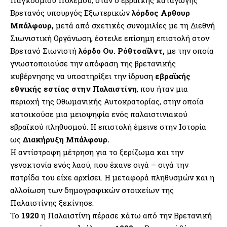
Βρετανός υπουργός Εξωτερικών
λόρδος Αρθουρ
Μπάλφουρ,
μετά από σχετικές συνομιλίες με τη Διεθνή
Σιωνιστική Οργάνωση, έστειλε επίσημη επιστολή στον
Βρετανό Σιωνιστή
λόρδο Ου. Ρόθτσαϊλντ,
με την οποία
γνωστοποιούσε την απόφαση της βρετανικής
κυβέρνησης να υποστηρίξει την ίδρυση
εβραϊκής
εθνικής εστίας στην Παλαιστίνη
, που ήταν μια
περιοχή της Οθωμανικής Αυτοκρατορίας, στην οποία
κατοικούσε μια μειοψηφία ενός παλαιστινιακού
εβραϊκού πληθυσμού. Η επιστολή έμεινε στην Ιστορία
ως
Διακήρυξη Μπάλφουρ.
Η αντίστροφη μέτρηση για το ξερίζωμα και την
γενοκτονία ενός λαού, που έχανε σιγά – σιγά την
πατρίδα του είχε αρχίσει. Η μεταφορά πληθυσμών και η
αλλοίωση των δημογραφικών στοιχείων της
Παλαιστίνης ξεκίνησε.
Το
1920
η Παλαιστίνη πέρασε κάτω από την Βρετανική