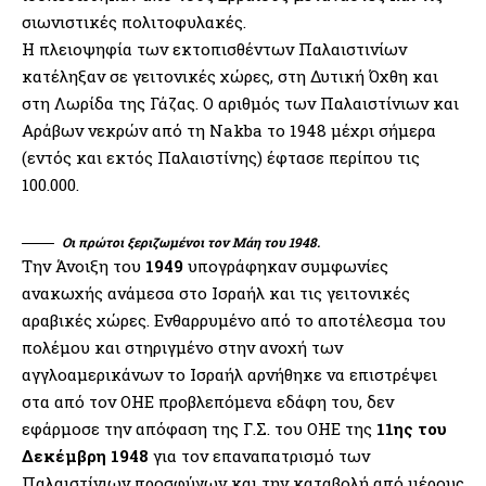
σιωνιστικές πολιτοφυλακές.
Η πλειοψηφία των εκτοπισθέντων Παλαιστινίων
κατέληξαν σε γειτονικές χώρες, στη Δυτική Όχθη και
στη Λωρίδα της Γάζας. Ο αριθμός των Παλαιστίνιων και
Αράβων νεκρών από τη Nakba το 1948 μέχρι σήμερα
(εντός και εκτός Παλαιστίνης) έφτασε περίπου τις
100.000.
Οι πρώτοι ξεριζωμένοι τον Μάη του 1948.
Την Άνοιξη του
1949
υπογράφηκαν συμφωνίες
ανακωχής ανάμεσα στο Ισραήλ και τις γειτονικές
αραβικές χώρες. Ενθαρρυμένο από το αποτέλεσμα του
πολέμου και στηριγμένο στην ανοχή των
αγγλοαμερικάνων το Ισραήλ αρνήθηκε να επιστρέψει
στα από τον ΟΗΕ προβλεπόμενα εδάφη του, δεν
εφάρμοσε την απόφαση της Γ.Σ. του ΟΗΕ της
11ης του
Δεκέμβρη 1948
για τον επαναπατρισμό των
Παλαιστίνιων προσφύγων και την καταβολή από μέρους