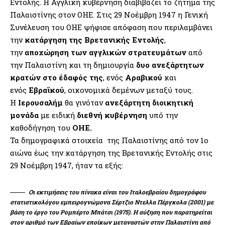
Εντολής. Η Αγγλική κυβέρνηση διαβιβάζει το ζήτημα της
Παλαιστίνης στον ΟΗΕ. Στις 29 Νοέμβρη 1947 η Γενική
Συνέλευση του ΟΗΕ ψήφισε απόφαση που περιλαμβάνει
την
κατάργηση της Βρετανικής Εντολής
,
την
αποχώρηση των αγγλικών στρατευμάτων
από
την Παλαιστίνη και τη δημιουργία
δυο ανεξάρτητων
κρατών στο έδαφός της
, ενός
Αραβικού
και
ενός
Εβραϊκού
, οικονομικά δεμένων μεταξύ τους.
Η
Ιερουσαλήμ
θα γινόταν
ανεξάρτητη διοικητική
μονάδα
με ειδική
διεθνή κυβέρνηση
υπό την
καθοδήγηση του
ΟΗΕ.
Τα δημογραφικά στοιχεία της Παλαιστίνης από τον 1ο
αιώνα έως την κατάργηση της Βρετανικής Εντολής στις
29 Νοέμβρη 1947, ήταν τα εξής:
Οι εκτιμήσεις του πίνακα είναι του Ιταλοεβραίου δημογράφου
στατιστικολόγου εμπειρογνώμονα Σέρτζιο Ντελλα Πέργκολα (2001) με
βάση το έργο του Ρομπέρτο Μπάτσι (1975). Η αύξηση που παρατηρείται
στον αριθμό των Εβραίων εποίκων μεταναστών στην Παλαιστίνη από