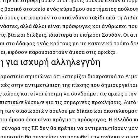
ι την επιστροφή όσων οι αιτήσεις ασύλου έχουν απορρ
ς βασικό στοιχείο ενός εύρυθμου συστήματος ασύλου».
ό όσους επιχειρούν το επικίνδυνο ταξίδι από τη Λιβύ
ανάστες, αλλά άλλοι είναι πρόσφυγες και άνθρωποι πο
ς, βία και διώξεις, ιδιαίτερα οι υπήκοοι Σουδάν. Οι α
αι στο έδαφος ενός κράτους με μη κανονικό τρόπο δε
αι, εφόσον παρουσιαστούν άμεσα στις αρχές».
η για ισχυρή αλληλεγγύη
ρμοστεία σημειώνει ότι «στηρίζει διαχρονικά το Λιμε
χές στην αντιμετώπιση της πίεσης που δημιουργείται 
ς χώρας και είναι έτοιμη να συνδράμει τις αρχές στη
πιστικών λύσεων για τις σημερινές προκλήσεις. Αυτό
η των διαδικασιών ασύλου με δίκαιο και αποτελεσματ
αι άμεσα όσοι είναι πράγματι πρόσφυγες. Η Ελλάδα κ
 σύνορα της ΕΕ δεν θα πρέπει να αντιμετωπίσουν μόνε
ρμοστεία θα συνεχίσει να προωθεί την ανάγκη για ισ