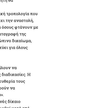
ήτη θα
ική τροπολογία που
ει την αναστολή,
ια όσους φτάνουν με
καταγραφή της
ώπινο δικαίωμα,
χύει για όλους
ίλουν να
 διαδικασίες. Η
ευθερία τους
ρούν να
».
νές δίκαιο