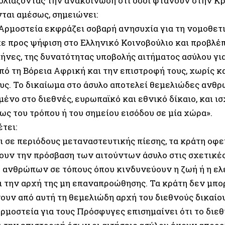
χολιάζοντας την ανακοίνωση ότι
όσοι φτάνουν στην Κρ
ται αμέσως,
σημειώνει:
Αρμοστεία εκφράζει σοβαρή ανησυχία για τη νομοθετ
ε προς ψήφιση στο Ελληνικό Κοινοβούλιο και προβλέπ
μήνες, της δυνατότητας υποβολής αιτήματος ασύλου γ
από τη Βόρεια Αφρική και την επιστροφή τους, χωρίς 
ους. Το δικαίωμα στο άσυλο αποτελεί θεμελιώδες ανθρ
νο στο διεθνές, ευρωπαϊκό και εθνικό δίκαιο, και ισ
ως του τρόπου ή του σημείου εισόδου σε μία χώρα».
τει:
ι σε περιόδους μεταναστευτικής πίεσης, τα κράτη οφε
ουν την πρόσβαση των αιτούντων άσυλο στις σχετικές
 ανθρώπων σε τόπους όπου κινδυνεύουν η ζωή ή η ελ
ι την αρχή της μη επαναπροώθησης. Τα κράτη δεν μπο
ουν από αυτή τη θεμελιώδη αρχή του διεθνούς δικαίου
ρμοστεία για τους Πρόσφυγες επισημαίνει ότι το διεθ