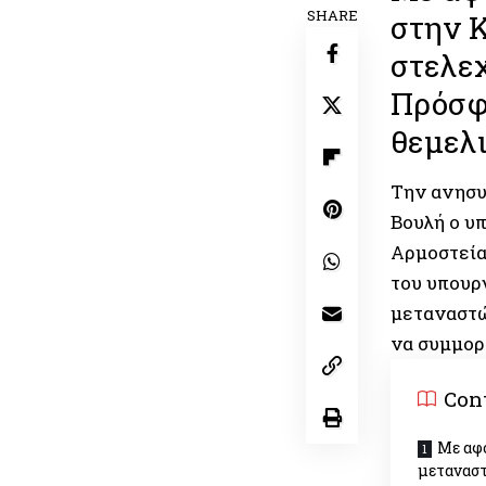
SHARE
στην Κ
στελεχ
Πρόσφυ
θεμελι
Την ανησυ
Βουλή ο υ
Αρμοστεία
του υπουρ
μεταναστ
να συμμορ
Con
Με αφ
μεταναστ