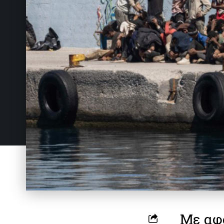
Με αφ