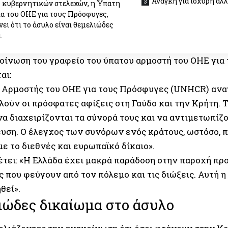
Ανάγκη για ισχυρή αλ
 κυβερνητικών στελεχών, η Ύπατη
α του ΟΗΕ για τους Πρόσφυγες,
ει ότι το άσυλο είναι θεμελιώδες
.
οίνωση του γραφείο του ύπατου αρμοστή του ΟΗΕ για 
αι:
 Αρμοστής του ΟΗΕ για τους Πρόσφυγες (UNHCR) ανα
λούν οι πρόσφατες αφίξεις στη Γαύδο και την Κρήτη. 
να διαχειρίζονται τα σύνορά τους και να αντιμετωπίζ
υση. Ο έλεγχος των συνόρων ενός κράτους, ωστόσο, π
ε το διεθνές και ευρωπαϊκό δίκαιο».
έτει: «Η Ελλάδα έχει μακρά παράδοση στην παροχή πρ
 που φεύγουν από τον πόλεμο και τις διώξεις. Αυτή 
θεί».
ιώδες δικαίωμα στο άσυλο