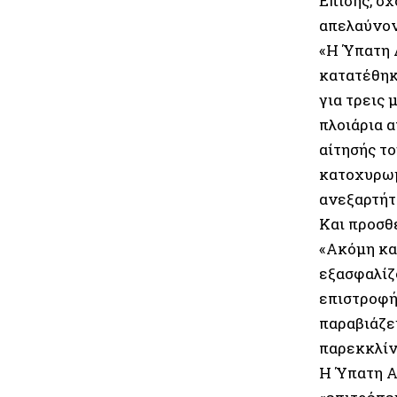
Επίσης, σ
απελαύνον
«Η Ύπατη 
κατατέθηκ
για τρεις 
πλοιάρια 
αίτησής τ
κατοχυρωμέ
ανεξαρτήτ
Και προσθέ
«Ακόμη κα
εξασφαλίζ
επιστροφή
παραβιάζε
παρεκκλίν
Η Ύπατη Α