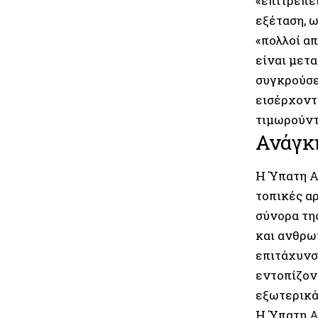
«επιτρέπε
εξέταση, ω
«πολλοί απ
είναι μετ
συγκρούσει
εισέρχοντ
τιμωρούντ
Ανάγκ
Η Ύπατη Α
τοπικές αρ
σύνορα τη
και ανθρω
επιτάχυνσ
εντοπίζοντ
εξωτερικά
Η Ύπατη Α