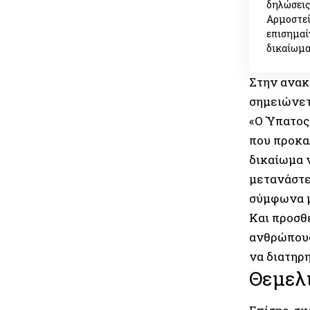
δηλώσεις
Αρμοστεί
επισημαίν
δικαίωμα
Στην ανακ
σημειώνετ
«Ο Ύπατος
που προκα
δικαίωμα 
μετανάστε
σύμφωνα μ
Και προσθ
ανθρώπους
να διατηρη
Θεμελ