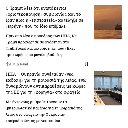
Ο Τραμπ λέει ότι εναπόκειται
«οριστικοποίηση» συμφωνίας και το
Ιράν πως η «εκστρατεία» κατέληξε σε
«ειρήνη» που το ίδιο επέβαλε
Πριν από λίγο ο πρόεδρος των ΗΠΑ, Ντ.
Τραμπ προχώρησε σε ανάρτηση στο
TruthSocial και ισχυρίστηκε πως «Έχει
προχωρήσει σε μεγάλο βαθμό η…
4 Min Read
ΗΠΑ – Ουκρανία συνέταξαν «νέα
εκδοχή» για τη μοιρασιά της λείας, ενώ
δυναμώνουν αντιπαραθέσεις με χώρες
της ΕΕ για τη «χορηγία» στο σφαγείο
Με έντονους ρυθμούς τρέχουν τα
ιμπεριαλιστικά παζάρια για τη μοιρασιά της
λείας στο σφαγείο της Ουκρανίας
τροφοδοτώντας με νέα «καύσιμη…