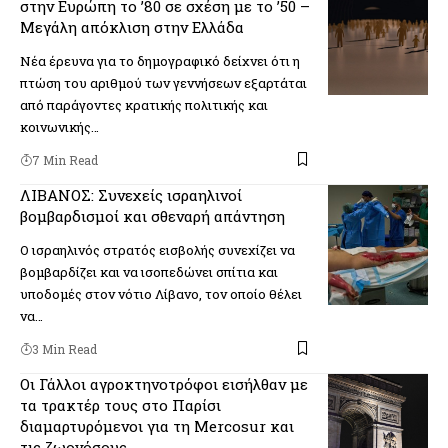
στην Ευρώπη το ’80 σε σχέση με το ’50 –
Μεγάλη απόκλιση στην Ελλάδα
Νέα έρευνα για το δημογραφικό δείχνει ότι η
πτώση του αριθμού των γεννήσεων εξαρτάται
από παράγοντες κρατικής πολιτικής και
κοινωνικής…
7 Min Read
ΛΙΒΑΝΟΣ: Συνεχείς ισραηλινοί
βομβαρδισμοί και σθεναρή απάντηση
Ο ισραηλινός στρατός εισβολής συνεχίζει να
βομβαρδίζει και να ισοπεδώνει σπίτια και
υποδομές στον νότιο Λίβανο, τον οποίο θέλει
να…
3 Min Read
Οι Γάλλοι αγροκτηνοτρόφοι εισήλθαν με
τα τρακτέρ τους στο Παρίσι
διαμαρτυρόμενοι για τη Mercosur και
τις ζωονόσους