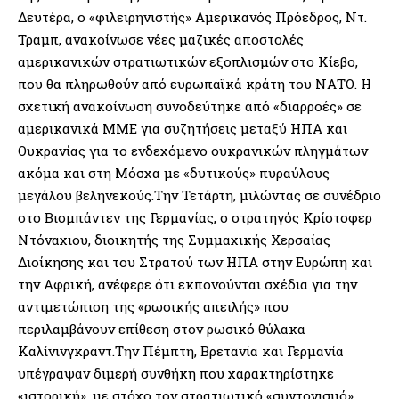
Δευτέρα, ο «φιλειρηνιστής» Αμερικανός Πρόεδρος, Ντ.
Τραμπ, ανακοίνωσε νέες μαζικές αποστολές
αμερικανικών στρατιωτικών εξοπλισμών στο Κίεβο,
που θα πληρωθούν από ευρωπαϊκά κράτη του ΝΑΤΟ. Η
σχετική ανακοίνωση συνοδεύτηκε από «διαρροές» σε
αμερικανικά ΜΜΕ για συζητήσεις μεταξύ ΗΠΑ και
Ουκρανίας για το ενδεχόμενο ουκρανικών πληγμάτων
ακόμα και στη Μόσχα με «δυτικούς» πυραύλους
μεγάλου βεληνεκούς.Την Τετάρτη, μιλώντας σε συνέδριο
στο Βισμπάντεν της Γερμανίας, ο στρατηγός Κρίστοφερ
Ντόναχιου, διοικητής της Συμμαχικής Χερσαίας
Διοίκησης και του Στρατού των ΗΠΑ στην Ευρώπη και
την Αφρική, ανέφερε ότι εκπονούνται σχέδια για την
αντιμετώπιση της «ρωσικής απειλής» που
περιλαμβάνουν επίθεση στον ρωσικό θύλακα
Καλίνινγκραντ.Την Πέμπτη, Βρετανία και Γερμανία
υπέγραψαν διμερή συνθήκη που χαρακτηρίστηκε
«ιστορική», με στόχο τον στρατιωτικό «συντονισμό»,