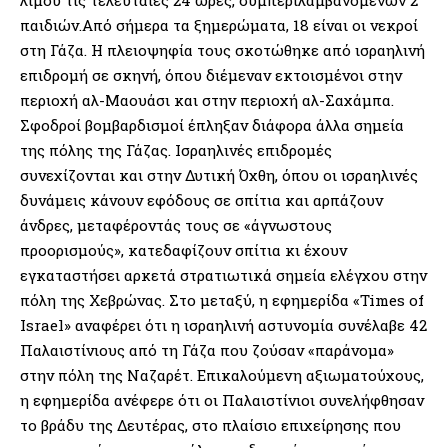
παιδιών.Από σήμερα τα ξημερώματα, 18 είναι οι νεκροί
στη Γάζα. Η πλειοψηφία τους σκοτώθηκε από ισραηλινή
επιδρομή σε σκηνή, όπου διέμεναν εκτοισμένοι στην
περιοχή αλ-Μαουάσι και στην περιοχή αλ-Σαχάμπα.
Σφοδροί βομβαρδισμοί έπληξαν διάφορα άλλα σημεία
της πόλης της Γάζας. Ισραηλινές επιδρομές
συνεχίζονται και στην Δυτική Όχθη, όπου οι ισραηλινές
δυνάμεις κάνουν εφόδους σε σπίτια και αρπάζουν
άνδρες, μεταφέροντάς τους σε «άγνωστους
προορισμούς», κατεδαφίζουν σπίτια κι έχουν
εγκαταστήσει αρκετά στρατιωτικά σημεία ελέγχου στην
πόλη της Χεβρώνας. Στο μεταξύ, η εφημερίδα «Times of
Israel» αναφέρει ότι η ισραηλινή αστυνομία συνέλαβε 42
Παλαιστίνιους από τη Γάζα που ζούσαν «παράνομα»
στην πόλη της Ναζαρέτ. Επικαλούμενη αξιωματούχους,
η εφημερίδα ανέφερε ότι οι Παλαιστίνιοι συνελήφθησαν
το βράδυ της Δευτέρας, στο πλαίσιο επιχείρησης που