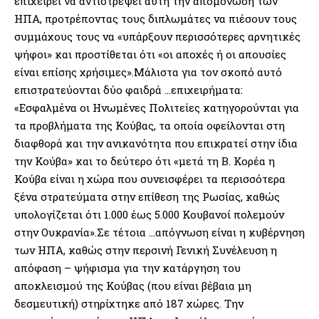
επιχειρεί να αντιστρέψει αυτή την απομόνωση των
ΗΠΑ, προτρέποντας τους διπλωμάτες να πιέσουν τους
συμμάχους τους να «υπάρξουν περισσότερες αρνητικές
ψήφοι» και προστίθεται ότι «οι αποχές ή οι απουσίες
είναι επίσης χρήσιμες».Μάλιστα για τον σκοπό αυτό
επιστρατεύονται δύο φαιδρά …επιχειρήματα:
«Εσφαλμένα οι Ηνωμένες Πολιτείες κατηγορούνται για
τα προβλήματα της Κούβας, τα οποία οφείλονται στη
διαφθορά και την ανικανότητα που επικρατεί στην ίδια
την Κούβα» και το δεύτερο ότι «μετά τη Β. Κορέα η
Κούβα είναι η χώρα που συνεισφέρει τα περισσότερα
ξένα στρατεύματα στην επίθεση της Ρωσίας, καθώς
υπολογίζεται ότι 1.000 έως 5.000 Κουβανοί πολεμούν
στην Ουκρανία».Σε τέτοια …απόγνωση είναι η κυβέρνηση
των ΗΠΑ, καθώς στην περσινή Γενική Συνέλευση η
απόφαση – ψήφισμα για την κατάργηση του
αποκλεισμού της Κούβας (που είναι βέβαια μη
δεσμευτική) στηρίχτηκε από 187 χώρες. Την