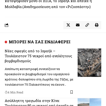
καταψήφισαν μόνο οι ΗΠΑ, το Ισραήλ και απείχε η
Μολδαβία.(Αναδημοσίευση από τον «Ριζοσπάστη»)
ΜΠΟΡΕΙ ΝΑ ΣΑΣ ΕΝΔΙΑΦΕΡΕΙ
Νέες σφαγές από το Ισραήλ –
Τουλάχιστον 75 νεκροί από ανελέητους
βομβαρδισμούς
Ανείπωτη καταστροφή συνεχίζουν να
προκαλούν οι βομβαρδισμοί του ισραηλινού
κράτους-δολοφόνου στη Λωρίδα της Γάζας, με
τουλάχιστον 75 Παλαιστίνιους να έχουν…
4 Min Read
Ασύλληπτη τραγωδία στην Κίνα:
Τουλάχιστον 90 οι νεκροί από έκρηξη σε