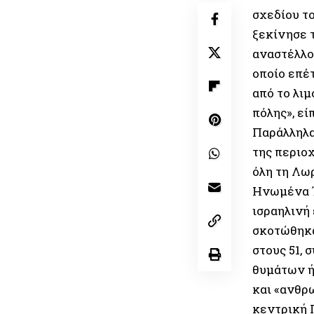
σχεδίου το
ξεκίνησε τ
αναστέλλο
οποίο επέ
από το λιμ
πόλης», εί
Παράλληλα
της περιοχ
όλη τη Λωρ
Ηνωμένα Έ
ισραηλινή
σκοτώθηκα
στους 51,
θυμάτων ή
και «ανθρ
κεντρική 