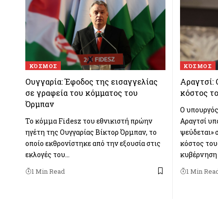
ΚΌΣΜΟΣ
ΚΌΣΜΟΣ
Ουγγαρία: Έφοδος της εισαγγελίας
Αραγτσί: 
σε γραφεία του κόμματος του
κόστος τ
Όρμπαν
Ο υπουργός
Το κόμμα Fidesz του εθνικιστή πρώην
Αραγτσί υπ
ηγέτη της Ουγγαρίας Βίκτορ Όρμπαν, το
ψεύδεται» 
οποίο εκθρονίστηκε από την εξουσία στις
κόστος του
εκλογές του…
κυβέρνηση 
1 Min Read
1 Min Rea