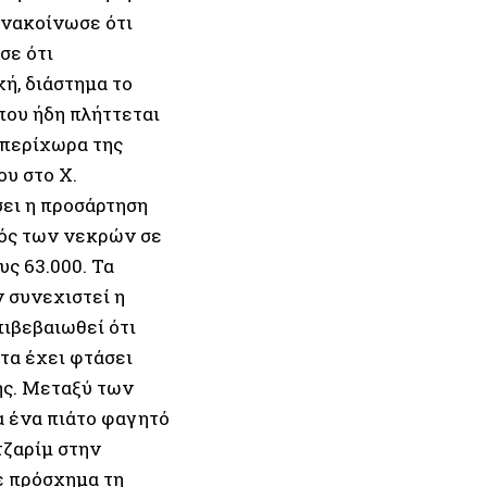
ανακοίνωσε ότι
σε ότι
ή, διάστημα το
που ήδη πλήττεται
 περίχωρα της
ου στο X.
σει η προσάρτηση
θμός των νεκρών σε
ς 63.000. Τα
 συνεχιστεί η
ιβεβαιωθεί ότι
τα έχει φτάσει
ής. Μεταξύ των
 ένα πιάτο φαγητό
τζαρίμ στην
ε πρόσχημα τη