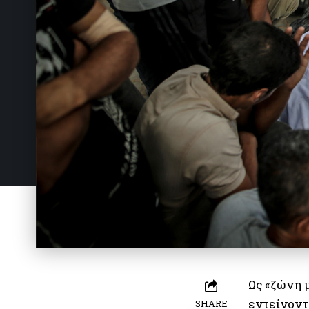
Ως «ζώνη 
εντείνοντ
SHARE