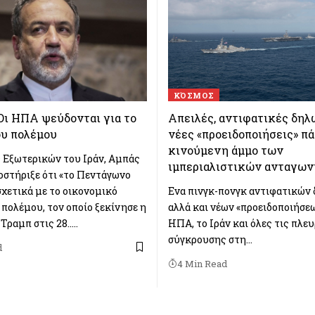
ΚΌΣΜΟΣ
Οι ΗΠΑ ψεύδονται για το
Απειλές, αντιφατικές δηλ
ου πολέμου
νέες «προειδοποιήσεις» π
κινούμενη άμμο των
 Εξωτερικών του Ιράν, Αμπάς
ιμπεριαλιστικών ανταγω
οστήριξε ότι «το Πεντάγωνο
σχετικά με το οικονομικό
Ενα πινγκ-πονγκ αντιφατικών
 πολέμου, τον οποίο ξεκίνησε η
αλλά και νέων «προειδοποιήσεω
Τραμπ στις 28..…
ΗΠΑ, το Ιράν και όλες τις πλε
σύγκρουσης στη…
d
4 Min Read