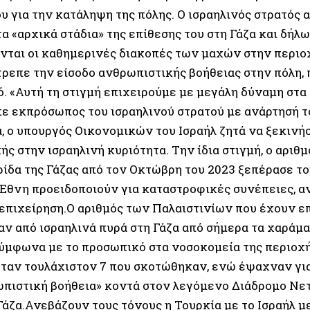
υ για την κατάληψη της πόλης. Ο ισραηλινός στρατός 
α «αρχικά στάδια» της επίθεσης του στη Γάζα και δήλω
νται οι καθημερινές διακοπές των μαχών στην περιοχ
τρεπε την είσοδο ανθρωπιστικής βοήθειας στην πόλη, 
ό. «Αυτή τη στιγμή επιχειρούμε με μεγάλη δύναμη στα
πε εκπρόσωπος του ισραηλινού στρατού με ανάρτησή τ
, ο υπουργός Οικονομικών του Ισραήλ ζητά να ξεκινή
ής στην ισραηλινή κυριότητα. Την ίδια στιγμή, ο αρι
ίδα της Γάζας από τον Οκτώβρη του 2023 ξεπέρασε του
θνη προειδοποιούν για καταστροφικές συνέπειες, αν
 επιχείρηση.Ο αριθμός των Παλαιστινίων που έχουν επ
ν από ισραηλινά πυρά στη Γάζα από σήμερα τα χαράμα
 σύμφωνα με το προσωπικό στα νοσοκομεία της περιοχ
ταν τουλάχιστον 7 που σκοτώθηκαν, ενώ έψαχναν για
ωπιστική βοήθεια» κοντά στον λεγόμενο Διάδρομο Νε
Γάζα.Ανεβάζουν τους τόνους η Τουρκία με το Ισραήλ μ