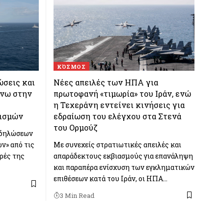
ΚΌΣΜΟΣ
ώσεις και
Νέες απειλές των ΗΠΑ για
άνω στην
πρωτοφανή «τιμωρία» του Ιράν, ενώ
η Τεχεράνη εντείνει κινήσεις για
νισμών
εδραίωση του ελέγχου στα Στενά
του Ορμούζ
 δηλώσεων
ν» από τις
Με συνεχείς στρατιωτικές απειλές και
υρές της
απαράδεκτους εκβιασμούς για επανάληψη
και παραπέρα ενίσχυση των εγκληματικών
επιθέσεων κατά του Ιράν, οι ΗΠΑ…
3 Min Read