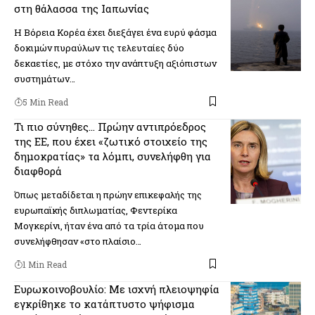
στη θάλασσα της Ιαπωνίας
Η Βόρεια Κορέα έχει διεξάγει ένα ευρύ φάσμα
δοκιμών πυραύλων τις τελευταίες δύο
δεκαετίες, με στόχο την ανάπτυξη αξιόπιστων
συστημάτων…
5 Min Read
Τι πιο σύνηθες… Πρώην αντιπρόεδρος
της ΕΕ, που έχει «ζωτικό στοιχείο της
δημοκρατίας» τα λόμπι, συνελήφθη για
διαφθορά
Όπως μεταδίδεται η πρώην επικεφαλής της
ευρωπαϊκής διπλωματίας, Φεντερίκα
Μογκερίνι, ήταν ένα από τα τρία άτομα που
συνελήφθησαν «στο πλαίσιο…
1 Min Read
Ευρωκοινοβουλίο: Με ισχνή πλειοψηφία
εγκρίθηκε το κατάπτυστο ψήφισμα