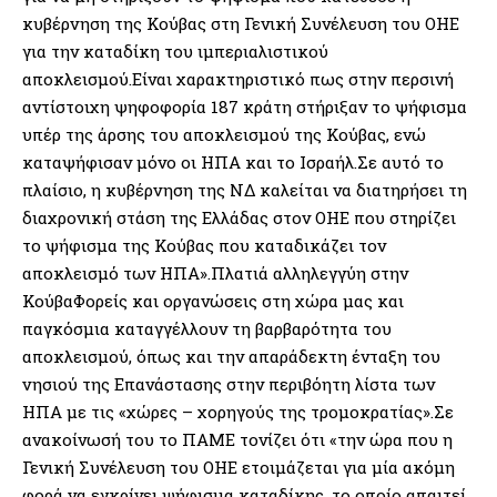
κυβέρνηση της Κούβας στη Γενική Συνέλευση του ΟΗΕ
για την καταδίκη του ιμπεριαλιστικού
αποκλεισμού.Είναι χαρακτηριστικό πως στην περσινή
αντίστοιχη ψηφοφορία 187 κράτη στήριξαν το ψήφισμα
υπέρ της άρσης του αποκλεισμού της Κούβας, ενώ
καταψήφισαν μόνο οι ΗΠΑ και το Ισραήλ.Σε αυτό το
πλαίσιο, η κυβέρνηση της ΝΔ καλείται να διατηρήσει τη
διαχρονική στάση της Ελλάδας στον ΟΗΕ που στηρίζει
το ψήφισμα της Κούβας που καταδικάζει τον
αποκλεισμό των ΗΠΑ».Πλατιά αλληλεγγύη στην
ΚούβαΦορείς και οργανώσεις στη χώρα μας και
παγκόσμια καταγγέλλουν τη βαρβαρότητα του
αποκλεισμού, όπως και την απαράδεκτη ένταξη του
νησιού της Επανάστασης στην περιβόητη λίστα των
ΗΠΑ με τις «χώρες – χορηγούς της τρομοκρατίας».Σε
ανακοίνωσή του το ΠΑΜΕ τονίζει ότι «την ώρα που η
Γενική Συνέλευση του ΟΗΕ ετοιμάζεται για μία ακόμη
φορά να εγκρίνει ψήφισμα καταδίκης, το οποίο απαιτεί