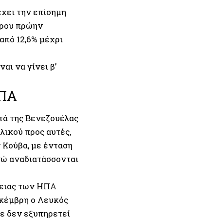
χει την επίσημη
ερου πρώην
από 12,6% μέχρι
αι να γίνει β’
ΗΠΑ
τά της Βενεζουέλας
λικού προς αυτές,
 Κούβα, με ένταση
νώ αναδιατάσσονται
λειας των ΗΠΑ
εκέμβρη ο Λευκός
τε δεν εξυπηρετεί