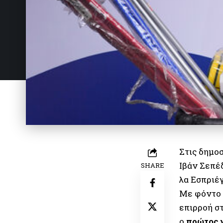
Στις δημο
Ιβάν Σεπέ
SHARE
λα Εσπριέ
Με φόντο 
επιρροή σ
ο
πρώτος