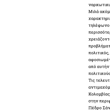
ναρκωτικώ
Μιλά ακόμ
χαρακτηρι
τηλέφωνο 
περισσότε
χρειάζοντα
προβλήματ
πολιτικός,
αφοσιωμέν
από αυτήν
πολιτικούς
Τις τελευ
αντιμαχό
Κολομβίας
στην περι
Πέδρο Σάν