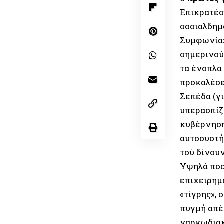
Επικρατέσ
σοσιαλδημ
Συμφωνία» 
σημερινού
τα ένοπλα 
προκαλέσε
Σεπέδα (γ
υπερασπίζ
κυβέρνηση
αυτοσυστή
τού δίνουν
Υψηλά ποσ
επιχειρημ
«τίγρης», 
πυγμή απέ
ναρκωδια