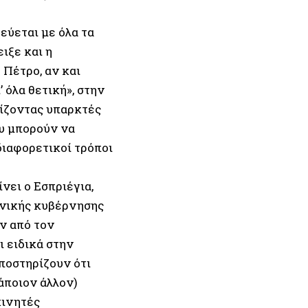
εύεται με όλα τα
ιξε και η
 Πέτρο, αν και
 όλα θετική», στην
ρίζοντας υπαρκτές
ου μπορούν να
διαφορετικοί τρόποι
νει ο Εσπριέγια,
ανικής κυβέρνησης
ν από τον
 ειδικά στην
ποστηρίζουν ότι
άποιον άλλον)
κινητές