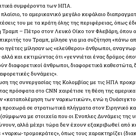
ιτικά συμφέροντα των ΗΠΑ.
 πλαίσιο, το αμερικανικό μεγάλο κεφάλαιο διαπραγματ
χέσεις του με τα κράτη όλης της περιφέρειας, όπως έδε
 Τραμπ – Πέτρο στον Λευκό Οίκο τον Φλεβάρη, όπου ο
ικριτής του Τραμπ, μίλησε για μια συζήτηση «πάνω απ’
δύο ηγέτες μίλησαν ως «ελεύθεροι» άνθρωποι, αναγνω
 αλλά και εκτιμώντας ότι «γεννιέται ένας δρόμος όπ
ύν διαφορετικοί άνθρωποι, διαφορετικά καθεστώτα, 
ιαφορετικές δυνάμεις».
υση της συνεργασίας της Κολομβίας με τις ΗΠΑ προκρί
τας πρόσφατα στο CNN χαιρέτισε τη θέση της αμερικ
ην «καταπολέμηση των ναρκωτικών», ενώ η Ουάσιγκτο
 προχωρά σε στρατιωτικά πλήγματα στον Ειρηνικό και
 (σύμφωνα με στοιχεία που οι Ενοπλες Δυνάμεις της υ
νουν, αλλά μέχρι τώρα δεν έχουν εξακριβωθεί από κ
ε «ναρκω-τρομοκράτες», όπως τους χαρακτηρίζει (δια