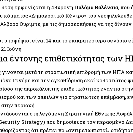
η θέση εμφανίζεται η 48χρονη
Παλόμα Βαλένσια,
που έ
ου κόμματος «Δημοκρατικό Κέντρο» του νεοφιλελεύθ
Αλβαρο Ουρίμπε, με τις δημοσκοπήσεις να της δίνουν 
ι υποψήφιοι είναι 14 και το επικρατέστερο σενάριο είν
 21 Ιούνη.
μα έντονης επιθετικότητας των 
ς γίνονται μετά τη στρατιωτική επιδρομή των ΗΠΑ κα
μένο Γενάρη και την εγκαθίδρυση εκεί καθεστώτος φι
ερίοδο της απροκάλυπτης επιθετικότητας ενάντια στην
εισμού και των απειλών για στρατιωτική επέμβαση, ε
 στην περιοχή.
εντάσσονται στη λεγόμενη Στρατηγική Εθνικής Ασφά
 Security Strategy) που δημοσίευσε τον περασμένο Δ
καθαρίζοντας ότι πρέπει να «αντιμετωπιστεί» οτιδήπο