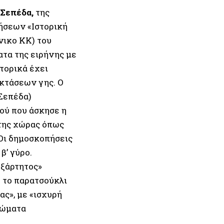
 Σεπέδα,
της
ήσεων «Ιστορική
νικο ΚΚ) του
τα της ειρήνης με
τορικά έχει
κτάσεων γης. Ο
Σεπέδα)
ού που άσκησε η
 της χώρας όπως
 Οι δημοσκοπήσεις
β’ γύρο.
εξάρτητος»
 το παρατσούκλι
ας», με «ισχυρή
λώματα