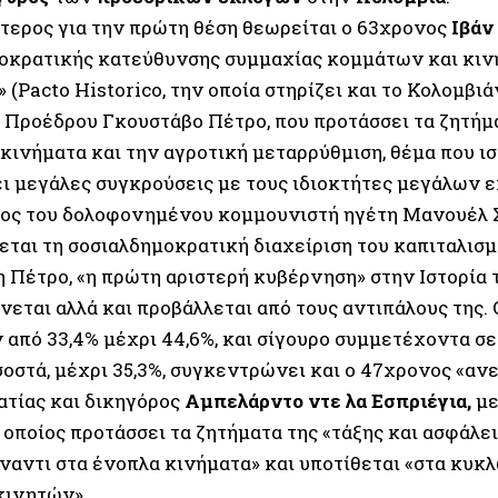
τερος για την πρώτη θέση θεωρείται ο 63χρονος
Ιβάν
οκρατικής κατεύθυνσης συμμαχίας κομμάτων και κιν
(Pacto Historico, την οποία στηρίζει και το Κολομβιά
 Προέδρου Γκουστάβο Πέτρο, που προτάσσει τα ζητήμα
κινήματα και την αγροτική μεταρρύθμιση, θέμα που ισ
ι μεγάλες συγκρούσεις με τους ιδιοκτήτες μεγάλων ε
ιος του δολοφονημένου κομμουνιστή ηγέτη Μανουέλ 
εται τη σοσιαλδημοκρατική διαχείριση του καπιταλισμ
 Πέτρο, «η πρώτη αριστερή κυβέρνηση» στην Ιστορία
νεται αλλά και προβάλλεται από τους αντιπάλους της.
 από 33,4% μέχρι 44,6%, και σίγουρο συμμετέχοντα σε 
οστά, μέχρι 35,3%, συγκεντρώνει και ο 47χρονος «αν
ατίας και δικηγόρος
Αμπελάρντο ντε λα Εσπριέγια,
με
ο οποίος προτάσσει τα ζητήματα της «τάξης και ασφάλει
ναντι στα ένοπλα κινήματα» και υποτίθεται «στα κυκ
κινητών».