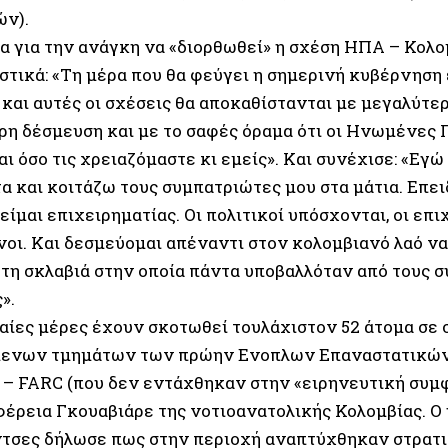
ν).
α για την ανάγκη να «διορθωθεί» η σχέση ΗΠΑ – Κολο
στικά: «Τη μέρα που θα φεύγει η σημερινή κυβέρνησ
και αυτές οι σχέσεις θα αποκαθίστανται με μεγαλύτερ
ρη δέσμευση και με το σαφές όραμα ότι οι Ηνωμένες 
ι όσο τις χρειαζόμαστε κι εμείς». Και συνέχισε: «Εγ
α και κοιτάζω τους συμπατριώτες μου στα μάτια. Επει
 είμαι επιχειρηματίας. Οι πολιτικοί υπόσχονται, οι επι
οι. Και δεσμεύομαι απέναντι στον κολομβιανό λαό ν
 τη σκλαβιά στην οποία πάντα υποβαλλόταν από τους σ
».
ταίες μέρες έχουν σκοτωθεί τουλάχιστον 52 άτομα σε
μενων τμημάτων των πρώην Ενοπλων Επαναστατικώ
 – FARC (που δεν εντάχθηκαν στην «ειρηνευτική συμφ
φέρεια Γκουαβιάρε της νοτιοανατολικής Κολομβίας. 
τσες δήλωσε πως στην περιοχή αναπτύχθηκαν στρατι