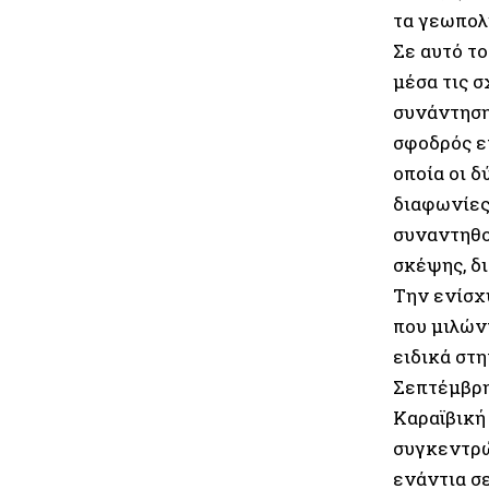
τα γεωπολ
Σε αυτό το
μέσα τις σ
συνάντηση
σφοδρός επ
οποία οι 
διαφωνίες
συναντηθο
σκέψης, δ
Την ενίσχ
που μιλών
ειδικά στ
Σεπτέμβρη
Καραϊβική
συγκεντρώ
ενάντια σ