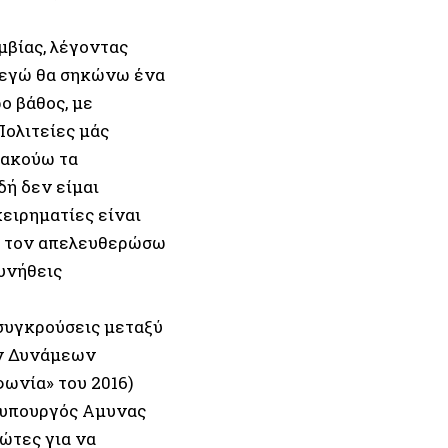
μβίας, λέγοντας
η εγώ θα σηκώνω ένα
ο βάθος, με
Πολιτείες μάς
ώ ακούω τα
δή δεν είμαι
χειρηματίες είναι
α τον απελευθερώσω
υνήθεις
 συγκρούσεις μεταξύ
ν Δυνάμεων
ωνία» του 2016)
Ο υπουργός Αμυνας
ώτες για να