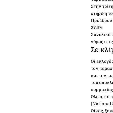
Στην τρίτ
στήριξη τ
Προέδρου 
27,5%.
Συνολικά ο
γύρος στις
Σε κλί
Οι εκλογέ
τον περασ
και την π
του αποκλ
συμμαχίες
Ολα αυτά 
(National
Οίκος, ξε