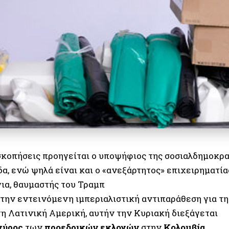
σκοπήσεις προηγείται ο υποψήφιος της σοσιαλδημοκρ
δα, ενώ ψηλά είναι και ο «ανεξάρτητος» επιχειρηματί
για, θαυμαστής του Τραμπ
την εντεινόμενη ιμπεριαλιστική αντιπαράθεση για τη
τη Λατινική Αμερική, αυτήν την Κυριακή διεξάγεται
γύρος
των
προεδρικών
εκλογών
στην
Κολομβία
.