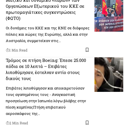
Οργανώσεων Εξωτερικού του ΚΚΕ σε
πρωτομαγιάτικες συγκεντρώσεις
(ΦΩΤΟ)
Οι δυνάμεις του ΚΚΕ και της ΚΝΕ σε διάφορες
πόλεις και χώρες της Ευρώπης, αλλά και στην
Αυστραλία, συμμετείχαν στις…
1 Min Read
Τρόμος σε πτήση Boeing: Έπεσε 25.000
πόδια σε 10 λεπτά – Επιβάτες
λιποθύμησαν, έστελναν αντίο στους
δικούς τους
Επιβάτες λιποθύμησαν και αποχαιρετούσαν
τους αγαπημένους τους - Αναγκαστική
προσγείωση στην Ιαπωνία λόγω βλάβης στην
πίεση καμπίναςΠτήση επιβατικού
αεροσκάφους της…
2 Min Read