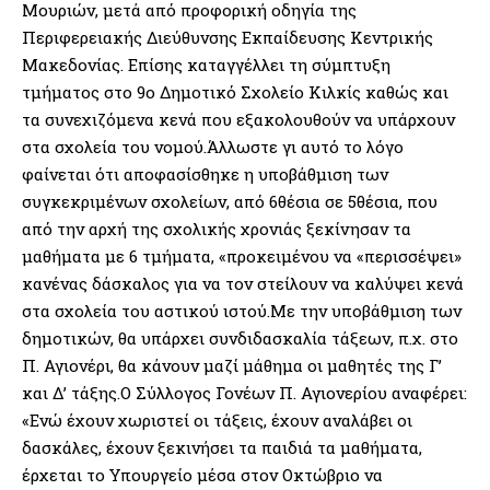
Μουριών, μετά από προφορική οδηγία της
Περιφερειακής Διεύθυνσης Εκπαίδευσης Κεντρικής
Μακεδονίας. Επίσης καταγγέλλει τη σύμπτυξη
τμήματος στο 9ο Δημοτικό Σχολείο Κιλκίς καθώς και
τα συνεχιζόμενα κενά που εξακολουθούν να υπάρχουν
στα σχολεία του νομού.Άλλωστε γι αυτό το λόγο
φαίνεται ότι αποφασίσθηκε η υποβάθμιση των
συγκεκριμένων σχολείων, από 6θέσια σε 5θέσια, που
από την αρχή της σχολικής χρονιάς ξεκίνησαν τα
μαθήματα με 6 τμήματα, «προκειμένου να «περισσέψει»
κανένας δάσκαλος για να τον στείλουν να καλύψει κενά
στα σχολεία του αστικού ιστού.Με την υποβάθμιση των
δημοτικών, θα υπάρχει συνδιδασκαλία τάξεων, π.χ. στο
Π. Αγιονέρι, θα κάνουν μαζί μάθημα οι μαθητές της Γ’
και Δ’ τάξης.Ο Σύλλογος Γονέων Π. Αγιονερίου αναφέρει:
«Ενώ έχουν χωριστεί οι τάξεις, έχουν αναλάβει οι
δασκάλες, έχουν ξεκινήσει τα παιδιά τα μαθήματα,
έρχεται το Υπουργείο μέσα στον Οκτώβριο να