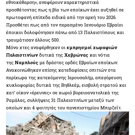
εθνοκάθαρση», αναφέρουν χαρακτηριστικά
προσθέτοντας πως η βία των εποίκων έχει αυξηθεί σε
πρωτοφανή επίπεδα ειδικά από την αρχή του 2026.
Προσθέτει πως από τον περασμένο Ιανουάριο Εβραίοι
έποικοι δολοφόνησαν πάνω από 13 Παλαιστίνιους και
τραυμάτισαν άλλους 500.
Μόνο χτες αναφέρθηκαν οι
εμπρησμοί χωραφιών
Παλαιστινίων
δυτικά της
Χεβρώνας
και νότια
της
Ναμπλούς
με δράστες ορδές Εβραίων εποίκων.
Ανακοινώθηκαν επίσης κατεδαφίσεις σπιτιών στα
περίχωρα της κατεχόμενης Ιερουσαλήμ, απαγόρευση
κυκλοφορίας δυτικά της Βηθλεέμ, εισβολή στρατού και
κατ’ οίκον «έρευνες» σε χωριό βορειοανατολικά της
Ραμάλας, συλλήψεις 31 Παλαιστινίων μεταξύ των
οποίων και 4 φοιτητές του πανεπιστημίου Μπιρζεΐτ.