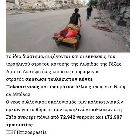
Το ίδιο διάστημα, αυξάνονται και οι επιθέσεις του
ισραηλινού στρατού κατοχής της Λωρίδας της Γάζας.
Από τη Δευτέρα έως και χτες ο ισραηλινός
στρατός
σκότωσε τουλάχιστον πέντε
Παλαιστίνιους
και τραυμάτισε άλλους τρεις στο Ντέιρ
αλ Μπάλαχ.
Ο νέος συλλογικός απολογισμός των παλαιστινιακών
αρχών για τα θύματα των ισραηλινών επιθέσεων στη
Γάζα ανέφερε πάνω από
72.942
νεκρούς και
172.907
τραυματίες.
ΠΗΓΗ:rizospastis