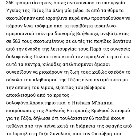
365 τραυματίστηκαν, όπως ανακοίνωσε το υπουργείο
Υγείας της Γάζας.Για άλλη μία μέρα 18 από τα θύματα
σκοτώθηκαν από ισραηλινά πυρά ενώ προσπαθούσαν να
πάρουν λίγα τρόφιμα από τα περιβόητα ισραηλινο-
αμερικανικά «κέντρα διανομής βοήθειας», ανεβάζοντας
σε 583 τους σκοτωμένους σε αυτές τις παγίδες θανάτου
από την έναρξη της λειτουργίας τους.Παρά τις συνεχείς
δολοφονίες Παλαιστινίων από τον ισραηλινό στρατό σε
αυτά τα κέντρα, χιλιάδες απελπισμένοι άμαχοι
συνεχίζουν να ρισκάρουν τη ζωή τους καθώς σχεδόν το
σύνολο του πληθυσμού της Γάζας είναι αντιμέτωπο με
την απειλή του λιμού, εξαιτίας του βάρβαρου
αποκλεισμού από το κράτος –
δολοφόνο.Χαρακτηριστικά, ο Hisham M’hanna,
εκπρόσωπος της Διεθνούς Επιτροπής Ερυθρού Σταυρού
για τη Γάζα, δήλωσε ότι τουλάχιστον 66 παιδιά έχουν
πεθάνει από την πείνα κατά τη διάρκεια της σφαγής από
το Ισραήλ στη Γάζα.Συνολικά, από τον Οκτώβρη του