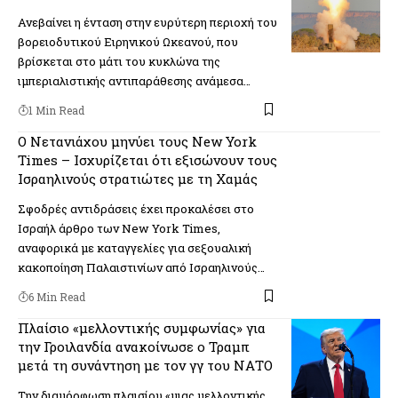
Ανεβαίνει η ένταση στην ευρύτερη περιοχή του
βορειοδυτικού Ειρηνικού Ωκεανού, που
βρίσκεται στο μάτι του κυκλώνα της
ιμπεριαλιστικής αντιπαράθεσης ανάμεσα…
1 Min Read
Ο Νετανιάχου μηνύει τους New York
Times – Ισχυρίζεται ότι εξισώνουν τους
Ισραηλινούς στρατιώτες με τη Χαμάς
Σφοδρές αντιδράσεις έχει προκαλέσει στο
Ισραήλ άρθρο των New York Times,
αναφορικά με καταγγελίες για σεξουαλική
κακοποίηση Παλαιστινίων από Ισραηλινούς…
6 Min Read
Πλαίσιο «μελλοντικής συμφωνίας» για
την Γροιλανδία ανακοίνωσε ο Τραμπ
μετά τη συνάντηση με τον γγ του ΝΑΤΟ
Την διαμόρφωση πλαισίου «μιας μελλοντικής