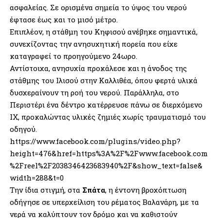
ασφαλείας. Σε ορισμένα σημεία το ύψος του νερού
έφτασε έως και το μισό μέτρο.
Επιπλέον, η στάθμη του Κηφισού ανέβηκε σημαντικά,
συνεχίζοντας την ανησυχητική πορεία που είχε
καταγραφεί το προηγούμενο 24ωρο.
Αντίστοιχα, ανησυχία προκάλεσε και η άνοδος της
στάθμης του Ιλισού στην Καλλιθέα, όπου φερτά υλικά
δυσχεραίνουν τη ροή του νερού. Παράλληλα, στο
Περιστέρι ένα δέντρο κατέρρευσε πάνω σε διερχόμενο
ΙΧ, προκαλώντας υλικές ζημιές χωρίς τραυματισμό του
οδηγού.
https://www.facebook.com/plugins/video.php?
height=476&href=https%3A%2F%2Fwww.facebook.com
%2Freel%2F2038346423683940%2F&show_text=false&
width=288&t=0
Την ίδια στιγμή, στα
Σπάτα
, η έντονη βροχόπτωση
οδήγησε σε υπερχείλιση του ρέματος Βαλανάρη, με τα
νερά να καλύπτουν τον δρόμο και να καθιστούν