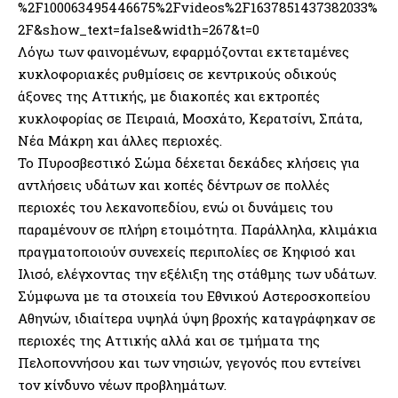
%2F100063495446675%2Fvideos%2F1637851437382033%
2F&show_text=false&width=267&t=0
Λόγω των φαινομένων, εφαρμόζονται εκτεταμένες
κυκλοφοριακές ρυθμίσεις σε κεντρικούς οδικούς
άξονες της Αττικής, με διακοπές και εκτροπές
κυκλοφορίας σε Πειραιά, Μοσχάτο, Κερατσίνι, Σπάτα,
Νέα Μάκρη και άλλες περιοχές.
Το Πυροσβεστικό Σώμα δέχεται δεκάδες κλήσεις για
αντλήσεις υδάτων και κοπές δέντρων σε πολλές
περιοχές του λεκανοπεδίου, ενώ οι δυνάμεις του
παραμένουν σε πλήρη ετοιμότητα. Παράλληλα, κλιμάκια
πραγματοποιούν συνεχείς περιπολίες σε Κηφισό και
Ιλισό, ελέγχοντας την εξέλιξη της στάθμης των υδάτων.
Σύμφωνα με τα στοιχεία του Εθνικού Αστεροσκοπείου
Αθηνών, ιδιαίτερα υψηλά ύψη βροχής καταγράφηκαν σε
περιοχές της Αττικής αλλά και σε τμήματα της
Πελοποννήσου και των νησιών, γεγονός που εντείνει
τον κίνδυνο νέων προβλημάτων.