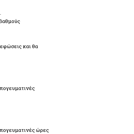
.
 βαθμούς
νεφώσεις και θα
 απογευματινές
 απογευματινές ώρες