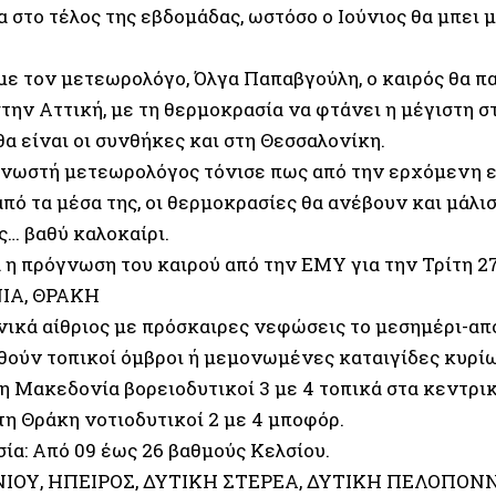
 στο τέλος της εβδομάδας, ωστόσο ο Ιούνιος θα μπει 
ε τον μετεωρολόγο, Όλγα Παπαβγούλη, ο καιρός θα π
την Αττική, με τη θερμοκρασία να φτάνει η μέγιστη σ
α είναι οι συνθήκες και στη Θεσσαλονίκη.
γνωστή μετεωρολόγος τόνισε πως από την ερχόμενη 
από τα μέσα της, οι θερμοκρασίες θα ανέβουν και μάλισ
ς… βαθύ καλοκαίρι.
 η πρόγνωση του καιρού από την ΕΜΥ για την Τρίτη 2
ΙΑ, ΘΡΑΚΗ
ενικά αίθριος με πρόσκαιρες νεφώσεις το μεσημέρι-απ
θούν τοπικοί όμβροι ή μεμονωμένες καταιγίδες κυρίω
τη Μακεδονία βορειοδυτικοί 3 με 4 τοπικά στα κεντρι
τη Θράκη νοτιοδυτικοί 2 με 4 μποφόρ.
ία: Από 09 έως 26 βαθμούς Κελσίου.
ΝΙΟΥ, ΗΠΕΙΡΟΣ, ΔΥΤΙΚΗ ΣΤΕΡΕΑ, ΔΥΤΙΚΗ ΠΕΛΟΠΟ