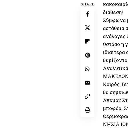
κακοκαιρία
SHARE
διάθεση!
Σύμφωνα μ
αστάθεια σ
ανάλογες θ
Ωστόσο η 
ιδιαίτερα 
θυμίζοντα
Aναλυτικά
ΜΑΚΕΔΟΝ
Καιρός: Γ
θα σημειω
Άνεμοι: Σ
μποφόρ. Σ
Θερμοκρασ
ΝΗΣΙΑ ΙΟ