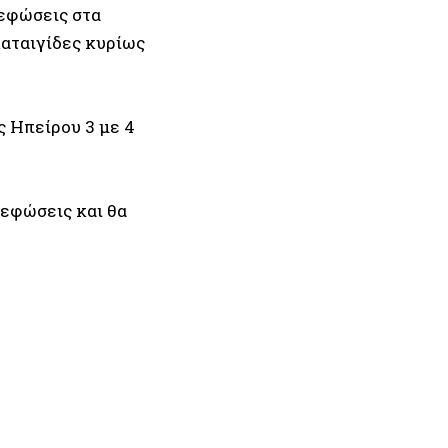
νεφώσεις στα
αταιγίδες κυρίως
ς Ηπείρου 3 με 4
νεφώσεις και θα