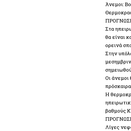
Άνεμοι: Βο
Θερμοκρασ
ΠΡΟΓΝΩΣΗ
Στα ηπειρ
θα είναι 
ορεινά σπ
Στην υπόλ
μεσημβριν
σημειωθού
Οι άνεμοι
πρόσκαιρα
Η θερμοκρ
ηπειρωτική
βαθμούς Κ
ΠΡΟΓΝΩΣΗ
Λίγες νεφ