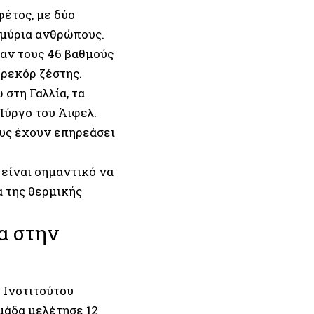
έτος, με δύο
μμύρια ανθρώπους.
σαν τους 46 βαθμούς
 ρεκόρ ζέστης.
στη Γαλλία, τα
Πύργο του Άιφελ.
ους έχουν επηρεάσει
 είναι σημαντικό να
 της θερμικής
α στην
 Ινστιτούτου
μάδα μελέτησε 12