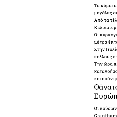
Τα κύματα
μεγάλες α
Από τα τέλ
Κελσίου, 
Οι πυρκαγ
μέτρα έκτ
Στην Ιταλ
πολλούς ε
Την ώρα π
κατανοήσο
καταπόνησ
Θάνατο
Ευρώ
Οι καύσων
Grantham 