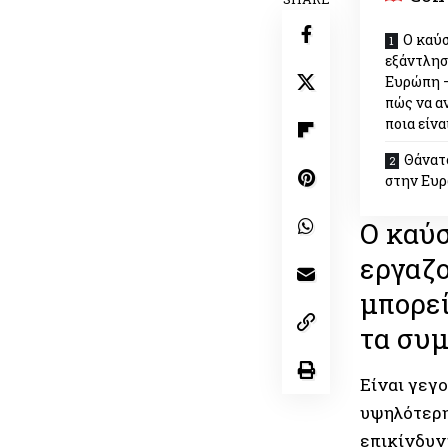
Ο καύ
εξάντλησ
Ευρώπη –
πώς να α
ποια είνα
Θάνατ
στην Ευ
Ο καύ
εργαζ
μπορεί
τα συμ
Είναι γεγο
υψηλότερη 
επικίνδυν