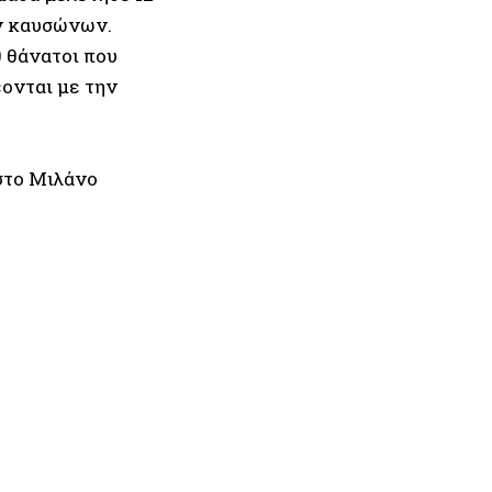
ων καυσώνων.
0 θάνατοι που
ονται με την
στο Μιλάνο