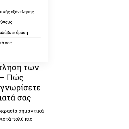
ικής εξάντλησης
δύνους
αλάβετε δράση
τά σας
ντληση των
 – Πώς
αγνωρίσετε
ματά σας
οκρασία σημαντικά
θιστά πολύ πιο