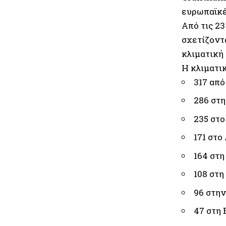
ευρωπαϊκέ
Από τις 23
σχετίζοντ
κλιματική 
Η κλιματικ
317 από
286 στ
235 στο
171 στο
164 στ
108 στη
96 στη
47 στη