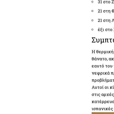
31 στο 
21 στη
21 στη 
έξι στο
Συμπτ
Η θερμική
θάνατο, α
εαυτό του
νεφρικά π
προβλήματ
Αυτοί οι 
στις αρχέ
κατέρρευσ
ισπανικές