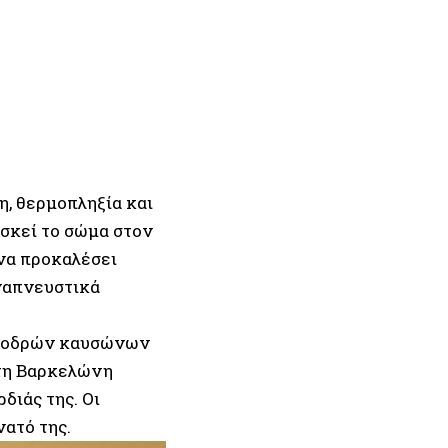
, θερμοπληξία και
ασκεί το σώμα στον
να προκαλέσει
αναπνευστικά
 σφοδρών καυσώνων
στη Βαρκελώνη
διάς της. Οι
ατό της.