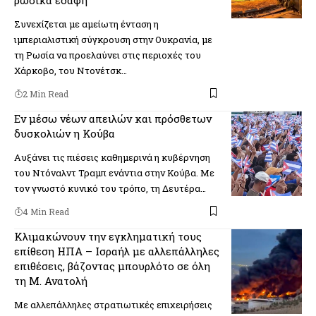
Συνεχίζεται με αμείωτη ένταση η
ιμπεριαλιστική σύγκρουση στην Ουκρανία, με
τη Ρωσία να προελαύνει στις περιοχές του
Χάρκοβο, του Ντονέτσκ…
2 Min Read
Εν μέσω νέων απειλών και πρόσθετων
δυσκολιών η Κούβα
Aυξάνει τις πιέσεις καθημερινά η κυβέρνηση
του Ντόναλντ Τραμπ ενάντια στην Κούβα. Με
τον γνωστό κυνικό του τρόπο, τη Δευτέρα…
4 Min Read
Κλιμακώνουν την εγκληματική τους
επίθεση ΗΠΑ – Ισραήλ με αλλεπάλληλες
επιθέσεις, βάζοντας μπουρλότο σε όλη
τη Μ. Ανατολή
Με αλλεπάλληλες στρατιωτικές επιχειρήσεις