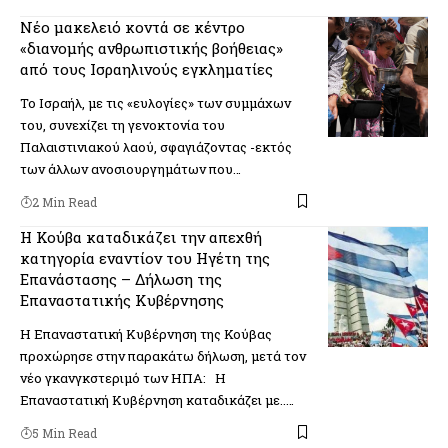
Νέο μακελειό κοντά σε κέντρο
«διανομής ανθρωπιστικής βοήθειας»
από τους Ισραηλινούς εγκληματίες
Το Ισραήλ, με τις «ευλογίες» των συμμάχων
του, συνεχίζει τη γενοκτονία του
Παλαιστινιακού λαού, σφαγιάζοντας -εκτός
των άλλων ανοσιουργημάτων που…
2 Min Read
Η Κούβα καταδικάζει την απεχθή
κατηγορία εναντίον του Ηγέτη της
Επανάστασης – Δήλωση της
Επαναστατικής Κυβέρνησης
Η Επαναστατική Κυβέρνηση της Κούβας
προχώρησε στην παρακάτω δήλωση, μετά τον
νέο γκανγκστεριμό των ΗΠΑ: Η
Επαναστατική Κυβέρνηση καταδικάζει με..…
5 Min Read