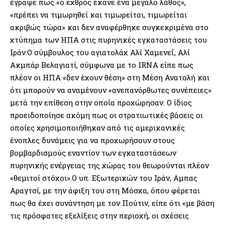
έγραψε πως «ο εχθρός έκανε ένα μεγάλο λάθος»,
«πρέπει να τιμωρηθεί και τιμωρείται, τιμωρείται
ακριβώς τώρα» και δεν αναφέρθηκε συγκεκριμένα στο
χτύπημα των ΗΠΑ στις πυρηνικές εγκαταστάσεις του
Ιράν.Ο σύμβουλος του αγιατολάχ Αλί Χαμενεΐ, Αλί
Ακμπάρ Βελαγιατί, σύμφωνα με το IRNA είπε πως
πλέον οι ΗΠΑ «δεν έχουν θέση» στη Μέση Ανατολή και
ότι μπορούν να αναμένουν «ανεπανόρθωτες συνέπειες»
μετά την επίθεση στην οποία προχώρησαν. Ο ίδιος
προειδοποίησε ακόμη πως οι στρατιωτικές βάσεις οι
οποίες χρησιμοποιήθηκαν από τις αμερικανικές
ένοπλες δυνάμεις για να προχωρήσουν στους
βομβαρδισμούς εναντίον των εγκαταστάσεων
πυρηνικής ενέργειας της χώρας του θεωρούνται πλέον
«θεμιτοί στόχοι».Ο υπ. Εξωτερικών του Ιράν, Αμπας
Αραγτσί, με την άφιξη του στη Μόσχα, όπου φέρεται
πως θα έχει συνάντηση με τον Πούτιν, είπε ότι «με βάση
τις πρόσφατες εξελίξεις στην περιοχή, οι σχέσεις