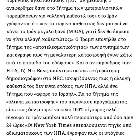
αναφέρθηκε ξανά στο ζήτημα των ιμπεριαλιστικών
παρεμβάσεων για «αλλαγή καθεστώτος» στο Ιράν
γράφοντας ότι «αν το τωρινό καθεστώς δεν μπορεί να
κάνει το Ιράν μεγάλο ξανά (MIGA), γιατί δεν θα έπρεπε
να γίνει αλλαγή καθεστώτος;». Ο Τραμπ επανήλθε στο
ζήτημα της «αποτελεσματικότητας» των χτυπημάτων
και έγραψε πως «η μεγαλύτερη καταστροφή έγινε κάτω
από το επίπεδο του εδάφους». Και ο αντιπρόεδρος των
ΗΠΑ, Τζ. Ντι Βανς, απάντησε σε σχετική ερώτηση
δημοσιογράφου στο NBC, ισχυριζόμενος πως η αλλαγή
καθεστώτος δεν είναι στόχος των ΗΠΑ, αλλά ένα
ζήτημα που «αφορά το Ισραήλ». Για το ζήτημα της
«ολικής καταστροφής» του πυρηνικού προγράμματος
είπε πως δεν μπορεί να είναι 100% σίγουρος αλλά
σίγουρα το Ιράν «απέχει πολύ περισσότερο από όσο πριν
24 ώρες».Οι New York Times επικαλούμενοι πηγές από
αξιωματούχους των ΗΠΑ, έγραψαν πως οι υπόγειες