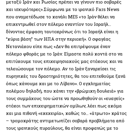
μεταξύ Ιράν και Ρωσίας πρέπει να γίνουν πιο σοβαρές
και ισχυρότερες».Σύμφωνα με το ιρανικό Fars News
που αναμετέδωσε το κανάλι MES «το Ιράν θέλει να
επικεντρωθεί στον πόλεμο εναντίον του Ισραήλ…
δίνοντας έμφαση ταυτοχρόνως ότι το Ισραήλ είναι η
“κύρια βάση” των ΗΠΑ στην περιοχή». Ο σφαγέας
Νετανιάχου είπε πως «Δεν θα επιτρέψουμε έναν
πόλεμο φθοράς με το Ιράν. Είμαστε πολύ κοντά στο να
επιτύχουμε τους επιχειρησιακούς μας στόχους και να
τελειώσουμε τον πόλεμο. Αν το Ιράν ξαναρχίσει τις
πυρηνικές του δραστηριότητες, θα του επιτεθούμε ξανά
όπως κάνουμε και με το Λίβανο». Ο εγκληματίας
πολέμου δηλαδή, που κάνει την «βρώμικη δουλειά» για
τους συμμάχους του ώστε να προωθηθούν οι «ευαγείς»
στόχοι των επιχειρηματικών ομίλων, λέει πως ακόμα
και μια πιθανή «εκεχειρία», καθώς το… «άτρωτο» κράτος
– τρομοκράτης αντιμετωπίζει σοβαρά προβλήματα από
τους ιρανικούς πυραύλους, θα είναι προφανώς με το