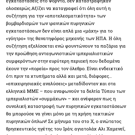
εγκαταστάσεις στο Φορντο, δεν καταστράφηκαν
ολοσχερώς.Αξίζει να καταγραφεί ότι όλη αυτή η
συζήτηση για την «αποτελεσματικότητα» των
βομβαρδισμών των ιρανικών πυρηνικών
εγκαταστάσεων δεν είναι απλά μια «μάχη» για το
«γόητρο» της θανατηφόρας μηχανής των ΗΠΑ. Η όλη
συζήτηση εξελίσσεται ενώ φουντώνουν τα παζάρια για
την προώθηση ανταγωνιστικών ιμπεριαλιστικών
συμφερόντων στην ευρύτερη περιοχή που δεδομένα
έχουν την «πορεία» προς τον όλεθρο. Είναι ενδεικτικό
ότι πριν τα χτυπήματα αλλά και μετά, διάφορες…
«επιχειρησιακές αναλύσεις» μεταδίδονταν και στα
ελληνικά ΜΜΕ – που αναφωνούν τα δελτία Τύπου των
ιμπεριαλιστών «συμμάχων» – και ανέφεραν πως η
συνολική καταστροφή των πυρηνικών εγκαταστάσεων
θα μπορούσε να γίνει μόνο με τη χρήση τακτικών
πυρηνικών όπλων! Σε μήνυμα του στο Χ, ο ανώτατος
θρησκευτικός ηγέτης του Ιράν, αγιατολάχ Αλι Χαμενεΐ,