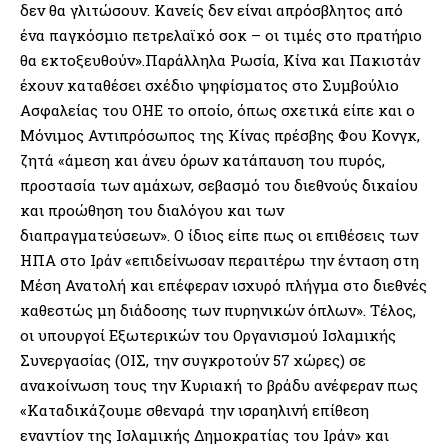
δεν θα γλιτώσουν. Κανείς δεν είναι απρόσβλητος από
ένα παγκόσμιο πετρελαϊκό σοκ – οι τιμές στο πρατήριο
θα εκτοξευθούν».Παράλληλα Ρωσία, Κίνα και Πακιστάν
έχουν καταθέσει σχέδιο ψηφίσματος στο Συμβούλιο
Ασφαλείας του ΟΗΕ το οποίο, όπως σχετικά είπε και ο
Μόνιμος Αντιπρόσωπος της Κίνας πρέσβης Φου Κονγκ,
ζητά «άμεση και άνευ όρων κατάπαυση του πυρός,
προστασία των αμάχων, σεβασμό του διεθνούς δικαίου
και προώθηση του διαλόγου και των
διαπραγματεύσεων». Ο ίδιος είπε πως οι επιθέσεις των
ΗΠΑ στο Ιράν «επιδείνωσαν περαιτέρω την ένταση στη
Μέση Ανατολή και επέφεραν ισχυρό πλήγμα στο διεθνές
καθεστώς μη διάδοσης των πυρηνικών όπλων». Τέλος,
οι υπουργοί Εξωτερικών του Οργανισμού Ισλαμικής
Συνεργασίας (ΟΙΣ, την συγκροτούν 57 χώρες) σε
ανακοίνωση τους την Κυριακή το βράδυ ανέφεραν πως
«Καταδικάζουμε σθεναρά την ισραηλινή επίθεση
εναντίον της Ισλαμικής Δημοκρατίας του Ιράν» και