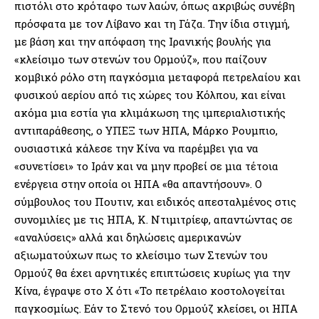
πιστόλι στο κρόταφο των λαών, όπως ακριβώς συνέβη
πρόσφατα με τον Λίβανο και τη Γάζα. Την ίδια στιγμή,
με βάση και την απόφαση της Ιρανικής βουλής για
«κλείσιμο των στενών του Ορμούζ», που παίζουν
κομβικό ρόλο στη παγκόσμια μεταφορά πετρελαίου και
φυσικού αερίου από τις χώρες του Κόλπου, και είναι
ακόμα μια εστία για κλιμάκωση της ιμπεριαλιστικής
αντιπαράθεσης, ο ΥΠΕΞ των ΗΠΑ, Μάρκο Ρουμπιο,
ουσιαστικά κάλεσε την Κίνα να παρέμβει για να
«συνετίσει» το Ιράν και να μην προβεί σε μια τέτοια
ενέργεια στην οποία οι ΗΠΑ «θα απαντήσουν». Ο
σύμβουλος του Πουτιν, και ειδικός απεσταλμένος στις
συνομιλίες με τις ΗΠΑ, Κ. Ντιμιτρίεφ, απαντώντας σε
«αναλύσεις» αλλά και δηλώσεις αμερικανών
αξιωματούχων πως το κλείσιμο των Στενών του
Ορμούζ θα έχει αρνητικές επιπτώσεις κυρίως για την
Κίνα, έγραψε στο Χ ότι «Το πετρέλαιο κοστολογείται
παγκοσμίως. Εάν το Στενό του Ορμούζ κλείσει, οι ΗΠΑ