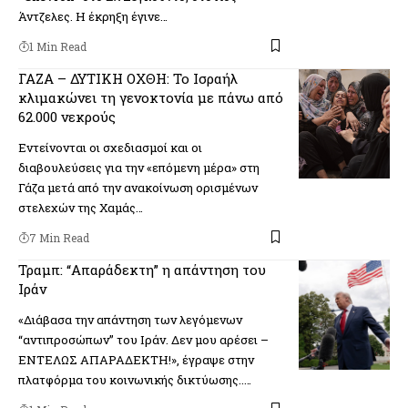
Άντζελες. Η έκρηξη έγινε…
1 Min Read
ΓΑΖΑ – ΔΥΤΙΚΗ ΟΧΘΗ: Το Ισραήλ
κλιμακώνει τη γενοκτονία με πάνω από
62.000 νεκρούς
Εντείνονται οι σχεδιασμοί και οι
διαβουλεύσεις για την «επόμενη μέρα» στη
Γάζα μετά από την ανακοίνωση ορισμένων
στελεχών της Χαμάς…
7 Min Read
Τραμπ: “Απαράδεκτη” η απάντηση του
Ιράν
«Διάβασα την απάντηση των λεγόμενων
“αντιπροσώπων” του Ιράν. Δεν μου αρέσει –
ΕΝΤΕΛΩΣ ΑΠΑΡΑΔΕΚΤΗ!», έγραψε στην
πλατφόρμα του κοινωνικής δικτύωσης..…