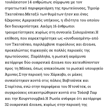
τουλάχιστον 14 ανθρώπων, σύμφωνα με τον
στρατιωτικό περιφερειάρχη της πρωτεύουσας, Τιμούρ
Τκατσένκο.Μεταξύ των θυμάτων ήταν και ένας
62χρονος Αμερικανός υπήκοος, η ιδιότητα του οποίου
δεν διευκρινίστηκε. Ακόμη 16 άνθρωποι
τραυματίστηκαν, κυρίως στη συνοικία Σολομιάνσκι.Η
επίθεση, που χαρακτηρίστηκε ως «συνδυασμένη» από
τον Τκατσένκο, περιλάμβανε πυραύλους και drones,
προκαλώντας πυρκαγιές σε πολλές περιοχές της
πρωτεύουσας. Παράλληλα, η ρωσική αεράμυνα
κατέρριψε δύο ουκρανικά drones που κατευθύνονταν
προς τη Μόσχα, όπως ανακοίνωσε το ρωσικό υπουργείο
Άμυνας.Στην περιοχή του Χάρκοβο, οι μάχες
συνεχίστηκαν κοντά στις πόλεις Βοβτσάνσκ και
Σταρίτσια, ενώ στην περιφέρεια του Ντονέτσκ, οι
συγκρούσεις επικεντρώθηκαν κοντά στο Τσάσιβ Γιαρ
και την Κουρντουμβκά.Η Ρωσία ανέφερε ότι κατέρριψε
32 ουκρανικά drones, κυρίως στην περιοχή της