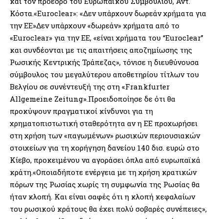
και τον πρόεδρο του Ευρωπαϊκού Συμβουλίου, Αντ.
Κόστα.«Euroclear»: «Δεν υπάρχουν δωρεάν χρήματα για
την ΕΕ»Δεν υπάρχουν «δωρεάν» χρήματα από το
«Euroclear» για την ΕΕ, «είναι χρήματα του “Euroclear”
και συνδέονται με τις απαιτήσεις αποζημίωσης της
Ρωσικής Κεντρικής Τράπεζας», τόνισε η διευθύνουσα
σύμβουλος του μεγαλύτερου αποθετηρίου τίτλων του
Βελγίου σε συνέντευξή της στη «Frankfurter
Allgemeine Zeitung».Προειδοποίησε δε ότι θα
προκύψουν πραγματικοί κίνδυνοι για τη
χρηματοπιστωτική σταθερότητα αν η ΕΕ προχωρήσει
στη χρήση των «παγωμένων» ρωσικών περιουσιακών
στοιχείων για τη χορήγηση δανείου 140 δισ. ευρώ στο
Κίεβο, προκειμένου να αγοράσει όπλα από ευρωπαϊκά
κράτη.«Οποιαδήποτε ενέργεια με τη χρήση κρατικών
πόρων της Ρωσίας χωρίς τη συμφωνία της Ρωσίας θα
ήταν κλοπή. Και είναι σαφές ότι η κλοπή κεφαλαίων
του ρωσικού κράτους θα έχει πολύ σοβαρές συνέπειες»,