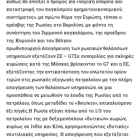
καθώς θα ανοίξει ο δρόμος για «νομική αναρχία και
καταστροφή του παγκόσμιου χρηματοοικονομικού
συστήματος», με πρώτο θύμα την Ευρώπη, τόνισε ο
πρέσβης της Ρωσίας στο Βερολίνο, με φόντο τη
συνάντηση του Γερμανού καγκελάριου, της προέδρου
της Κομισιόν και του Βέλγου
πρωθυπουργού.Απαγόρευση των ρωσικών θαλάσσιων
υπηρεσιών εξετάζουν ΕΕ – G7Σε συνομιλίες για σκληρές
κυρώσεις κατά της Μόσχας βρίσκονται το G7 και η ΕΕ,
εξετάζοντας την αντικατάσταση του ανώτατου ορίου
τιμών στις ρωσικές εξαγωγές πετρελαίου με την πλήρη
απαγόρευση των θαλάσσιων υπηρεσιών, σε μια
προσπάθεια να μειωθούν τα έσοδα της Ρωσίας από το
πετρέλαιο, όπως μεταδίδει το «Reuters», επικαλούμενο
έξι πηγές.Η Ρωσία εξάγει πάνω από το 1/3 του
πετρελαίου της με δεξαμενόπλοια «δυτικών» χωρών,
κυρίως σε Ινδία και Κίνα, χρησιμοποιώντας «δυτικές»
ναυτιλιακές υπηρεσίες. Η απαγόρευση που εξετάζεται