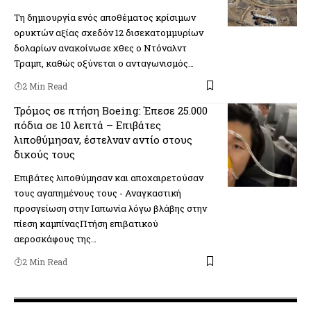
Τη δημιουργία ενός αποθέματος κρίσιμων
ορυκτών αξίας σχεδόν 12 δισεκατομμυρίων
δολαρίων ανακοίνωσε χθες ο Ντόναλντ
Τραμπ, καθώς οξύνεται ο ανταγωνισμός…
2 Min Read
Τρόμος σε πτήση Boeing: Έπεσε 25.000
πόδια σε 10 λεπτά – Επιβάτες
λιποθύμησαν, έστελναν αντίο στους
δικούς τους
Επιβάτες λιποθύμησαν και αποχαιρετούσαν
τους αγαπημένους τους - Αναγκαστική
προσγείωση στην Ιαπωνία λόγω βλάβης στην
πίεση καμπίναςΠτήση επιβατικού
αεροσκάφους της…
2 Min Read