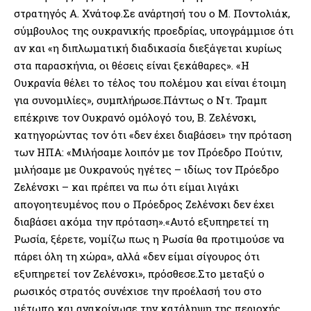
στρατηγός Α. Χνάτοφ.Σε ανάρτησή του ο Μ. Ποντολιάκ,
σύμβουλος της ουκρανικής προεδρίας, υπογράμμισε ότι
αν και «η διπλωματική διαδικασία διεξάγεται κυρίως
στα παρασκήνια, οι θέσεις είναι ξεκάθαρες». «Η
Ουκρανία θέλει το τέλος του πολέμου και είναι έτοιμη
για συνομιλίες», συμπλήρωσε.Πάντως ο Ντ. Τραμπ
επέκρινε τον Ουκρανό ομόλογό του, Β. Ζελένσκι,
κατηγορώντας τον ότι «δεν έχει διαβάσει» την πρόταση
των ΗΠΑ: «Μιλήσαμε λοιπόν με τον Πρόεδρο Πούτιν,
μιλήσαμε με Ουκρανούς ηγέτες – ιδίως τον Πρόεδρο
Ζελένσκι – και πρέπει να πω ότι είμαι λιγάκι
απογοητευμένος που ο Πρόεδρος Ζελένσκι δεν έχει
διαβάσει ακόμα την πρόταση».«Αυτό εξυπηρετεί τη
Ρωσία, ξέρετε, νομίζω πως η Ρωσία θα προτιμούσε να
πάρει όλη τη χώρα», αλλά «δεν είμαι σίγουρος ότι
εξυπηρετεί τον Ζελένσκι», πρόσθεσε.Στο μεταξύ ο
ρωσικός στρατός συνέχισε την προέλασή του στο
μέτωπο και ανακοίνωσε την κατάληψη της περιοχής