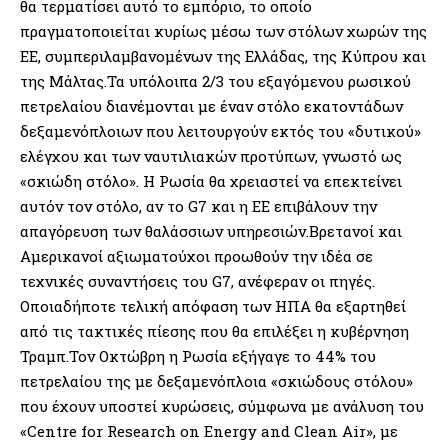
θα τερματίσει αυτό το εμπόριο, το οποίο
πραγματοποιείται κυρίως μέσω των στόλων χωρών της
ΕΕ, συμπεριλαμβανομένων της Ελλάδας, της Κύπρου και
της Μάλτας.Τα υπόλοιπα 2/3 του εξαγόμενου ρωσικού
πετρελαίου διανέμονται με έναν στόλο εκατοντάδων
δεξαμενόπλοιων που λειτουργούν εκτός του «δυτικού»
ελέγχου και των ναυτιλιακών προτύπων, γνωστό ως
«σκιώδη στόλο». Η Ρωσία θα χρειαστεί να επεκτείνει
αυτόν τον στόλο, αν το G7 και η ΕΕ επιβάλουν την
απαγόρευση των θαλάσσιων υπηρεσιών.Βρετανοί και
Αμερικανοί αξιωματούχοι προωθούν την ιδέα σε
τεχνικές συναντήσεις του G7, ανέφεραν οι πηγές.
Οποιαδήποτε τελική απόφαση των ΗΠΑ θα εξαρτηθεί
από τις τακτικές πίεσης που θα επιλέξει η κυβέρνηση
Τραμπ.Τον Οκτώβρη η Ρωσία εξήγαγε το 44% του
πετρελαίου της με δεξαμενόπλοια «σκιώδους στόλου»
που έχουν υποστεί κυρώσεις, σύμφωνα με ανάλυση του
«Centre for Research on Energy and Clean Air», με