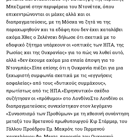
Μπεζιμενέ στην περιφέρεια του Ντονέτσκ, όπου
επικεντρώνονται οι μάχες αλλά και οι
διαπραγματεύσεις, με τη Μόσχα να ζητά να της
παραχωρηθούν και τα εδάφη που δεν έχει καταλάβει
ακόμα.Χθες ο Ζελένσκι δήλωσε ότι σχετικά με το
εδαφικό ζήτημα υπάρχουν οι «οπτικές των ΗΠΑ, της
Ρωσίας και της Ουκρανίας» για το πώς να λυθεί αυτό,
αλλά «δεν έχουμε ακόμα μια ενιαία άποψη για το
Ντονμπάς».Είπε επίσης ότι η Ουκρανία πιέζει για μια
ξεχωριστή συμφωνία σχετικά με τις «εγγυήσεις
ασφαλείας» από τους «δυτικούς συμμάχους»,
πρωτίστως από τις ΗΠΑ.«Ειρηνευτικό» σχέδιο
συζήτησαν οι «πρόθυμοι» στο ΛονδίνοΣτο Λονδίνο οι
διαπραγματεύσεις συνεχίστηκαν στον λεγόμενο
«Συνασπισμό των Προθύμων» με τη χθεσινή συνάντηση
μεταξύ του Βρετανού πρωθυπουργού Κιρ Στάρμερ, του
Γάλλου Προέδρου Εμ. Μακρόν, του Γερμανού
καγκελάριου Φρ. Μερτς, παρουσία του Ουκρανού