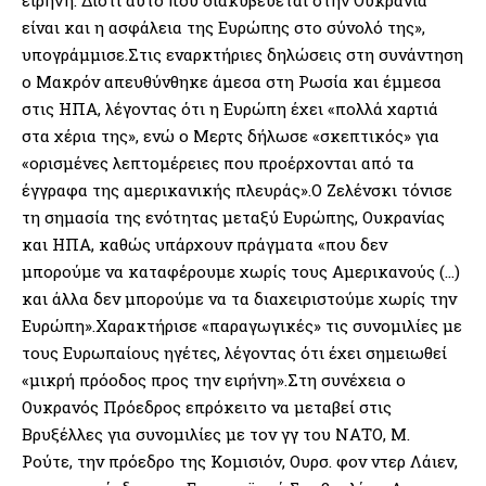
είναι και η ασφάλεια της Ευρώπης στο σύνολό της»,
υπογράμμισε.Στις εναρκτήριες δηλώσεις στη συνάντηση
ο Μακρόν απευθύνθηκε άμεσα στη Ρωσία και έμμεσα
στις ΗΠΑ, λέγοντας ότι η Ευρώπη έχει «πολλά χαρτιά
στα χέρια της», ενώ ο Μερτς δήλωσε «σκεπτικός» για
«ορισμένες λεπτομέρειες που προέρχονται από τα
έγγραφα της αμερικανικής πλευράς».Ο Ζελένσκι τόνισε
τη σημασία της ενότητας μεταξύ Ευρώπης, Ουκρανίας
και ΗΠΑ, καθώς υπάρχουν πράγματα «που δεν
μπορούμε να καταφέρουμε χωρίς τους Αμερικανούς (…)
και άλλα δεν μπορούμε να τα διαχειριστούμε χωρίς την
Ευρώπη».Χαρακτήρισε «παραγωγικές» τις συνομιλίες με
τους Ευρωπαίους ηγέτες, λέγοντας ότι έχει σημειωθεί
«μικρή πρόοδος προς την ειρήνη».Στη συνέχεια ο
Ουκρανός Πρόεδρος επρόκειτο να μεταβεί στις
Βρυξέλλες για συνομιλίες με τον γγ του ΝΑΤΟ, Μ.
Ρούτε, την πρόεδρο της Κομισιόν, Ουρσ. φον ντερ Λάιεν,