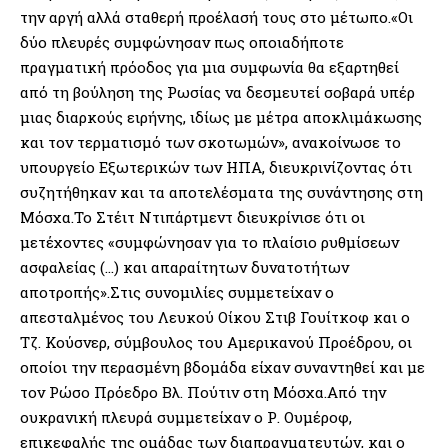
την αργή αλλά σταθερή προέλασή τους στο μέτωπο.«Οι
δύο πλευρές συμφώνησαν πως οποιαδήποτε
πραγματική πρόοδος για μια συμφωνία θα εξαρτηθεί
από τη βούληση της Ρωσίας να δεσμευτεί σοβαρά υπέρ
μιας διαρκούς ειρήνης, ιδίως με μέτρα αποκλιμάκωσης
και τον τερματισμό των σκοτωμών», ανακοίνωσε το
υπουργείο Εξωτερικών των ΗΠΑ, διευκρινίζοντας ότι
συζητήθηκαν και τα αποτελέσματα της συνάντησης στη
Μόσχα.Το Στέιτ Ντιπάρτμεντ διευκρίνισε ότι οι
μετέχοντες «συμφώνησαν για το πλαίσιο ρυθμίσεων
ασφαλείας (…) και απαραίτητων δυνατοτήτων
αποτροπής».Στις συνομιλίες συμμετείχαν ο
απεσταλμένος του Λευκού Οίκου Στιβ Γουίτκοφ και ο
Τζ. Κούσνερ, σύμβουλος του Αμερικανού Προέδρου, οι
οποίοι την περασμένη βδομάδα είχαν συναντηθεί και με
τον Ρώσο Πρόεδρο Βλ. Πούτιν στη Μόσχα.Από την
ουκρανική πλευρά συμμετείχαν ο Ρ. Ουμέροφ,
επικεφαλής της ομάδας των διαπραγματευτών, και ο