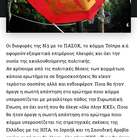
Οι διαφορές της Ν∆ µε το ΠΑΣΟΚ, το κόµµα Τσίπρα κ.ά.
αφορούν εξαιρετικά επιµέρους πλευρές και όχι την
ουσία της ακολουθούµενης πολιτικής
Αν κρίνουµε από τις πολιτικές θέσεις των κοµµάτων,
κάποια ερωτήµατα σε δηµοσκοπήσεις θα είχαν
τεράστιο σασπένς αλλά και ενδιαφέρον. Ποια θα ήταν
άραγε η σωστή απάντηση στο ερώτηµα ποιο κόµµα
υπερασπίζεται µε µεγαλύτερο πάθος την Ευρωπαϊκή
Ενωση, αν όχι αυτή που θα έλεγε «όλα πλην ΚΚΕ»; Ποια
θα ήταν άραγε η σωστή απάντηση στο ερώτηµα ποιο
κόµµα υπερασπίζεται τις στρατηγικές σχέσεις της
Ελλάδας µε τις ΗΠΑ, το Ισραήλ και τη Σαουδική Αραβία