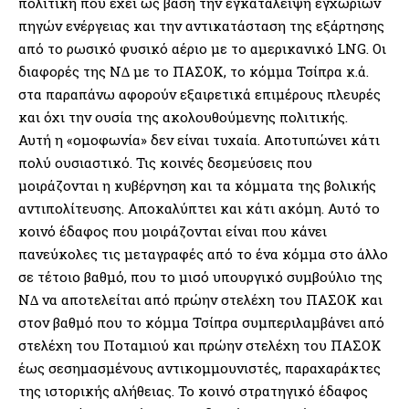
πολιτική που έχει ως βάση την εγκατάλειψη εγχώριων
πηγών ενέργειας και την αντικατάσταση της εξάρτησης
από το ρωσικό φυσικό αέριο µε το αµερικανικό LNG. Οι
διαφορές της Ν∆ µε το ΠΑΣΟΚ, το κόµµα Τσίπρα κ.ά.
στα παραπάνω αφορούν εξαιρετικά επιµέρους πλευρές
και όχι την ουσία της ακολουθούµενης πολιτικής.
Αυτή η «οµοφωνία» δεν είναι τυχαία. Αποτυπώνει κάτι
πολύ ουσιαστικό. Τις κοινές δεσµεύσεις που
µοιράζονται η κυβέρνηση και τα κόµµατα της βολικής
αντιπολίτευσης. Αποκαλύπτει και κάτι ακόµη. Αυτό το
κοινό έδαφος που µοιράζονται είναι που κάνει
πανεύκολες τις µεταγραφές από το ένα κόµµα στο άλλο
σε τέτοιο βαθµό, που το µισό υπουργικό συµβούλιο της
Ν∆ να αποτελείται από πρώην στελέχη του ΠΑΣΟΚ και
στον βαθµό που το κόµµα Τσίπρα συµπεριλαµβάνει από
στελέχη του Ποταµιού και πρώην στελέχη του ΠΑΣΟΚ
έως σεσηµασµένους αντικοµµουνιστές, παραχαράκτες
της ιστορικής αλήθειας. Το κοινό στρατηγικό έδαφος