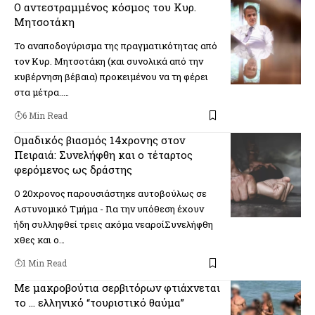
O αντεστραμμένος κόσμος του Κυρ.
Μητσοτάκη
Το αναποδογύρισμα της πραγματικότητας από
τον Κυρ. Μητσοτάκη (και συνολικά από την
κυβέρνηση βέβαια) προκειμένου να τη φέρει
στα μέτρα..…
6 Min Read
Ομαδικός βιασμός 14χρονης στον
Πειραιά: Συνελήφθη και ο τέταρτος
φερόμενος ως δράστης
Ο 20χρονος παρουσιάστηκε αυτοβούλως σε
Αστυνομικό Τμήμα - Για την υπόθεση έχουν
ήδη συλληφθεί τρεις ακόμα νεαροίΣυνελήφθη
χθες και ο…
1 Min Read
Με μακροβούτια σερβιτόρων φτιάχνεται
το … ελληνικό “τουριστικό θαύμα”