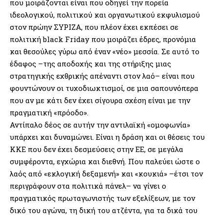
που µοιράζονται είναι που οδηγεί την πορεία
ιδεολογικού, πολιτικού και οργανωτικού εκφυλισµού
στον πρώην ΣΥΡΙΖΑ, που πλέον έχει εκπέσει σε
πολιτική black Friday που µοιράζει έδρες, προνόµια
και θεσούλες γύρω από έναν «νέο» µεσσία. Σε αυτό το
έδαφος –της αποδοχής και της στήριξης µιας
στρατηγικής εχθρικής απέναντι στον λαό– είναι που
φουντώνουν οι τυχοδιωκτισµοί, σε µια σαπουνόπερα
που αν µε κάτι δεν έχει σίγουρα σχέση είναι µε την
πραγµατική «πρόοδο».
Αντίπαλο δέος σε αυτήν την αντιλαϊκή «οµοφωνία»
υπάρχει και δυναµώνει. Είναι η δράση και οι θέσεις του
ΚΚΕ που δεν έχει δεσµεύσεις στην ΕΕ, σε µεγάλα
συµφέροντα, εγχώρια και διεθνή. Που παλεύει ώστε ο
λαός από «εκλογική δεξαµενή» και «κουκιά» –έτσι τον
περιγράφουν στα πολιτικά πάνελ– να γίνει ο
πραγµατικός πρωταγωνιστής των εξελίξεων, µε τον
δικό του αγώνα, τη δική του ατζέντα, για τα δικά του