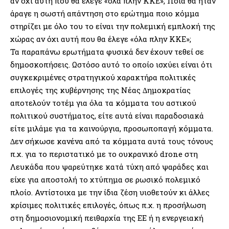
αν όχι αυτή που θα έλεγε «όλα πλην ΚΚΕ»; Ποια θα ήταν
άραγε η σωστή απάντηση στο ερώτηµα ποιο κόµµα
στηρίζει µε όλο του το είναι την πολεµική εµπλοκή της
χώρας αν όχι αυτή που θα έλεγε «όλα πλην ΚΚΕ»;
Τα παραπάνω ερωτήµατα φυσικά δεν έχουν τεθεί σε
δηµοσκοπήσεις. Ωστόσο αυτό το οποίο ισχύει είναι ότι
συγκεκριµένες στρατηγικού χαρακτήρα πολιτικές
επιλογές της κυβέρνησης της Νέας ∆ηµοκρατίας
αποτελούν τοτέµ για όλα τα κόµµατα του αστικού
πολιτικού συστήµατος, είτε αυτά είναι παραδοσιακά
είτε µιλάµε για τα καινούργια, προσωποπαγή κόµµατα.
∆εν σήκωσε κανένα από τα κόµµατα αυτά τους τόνους
π.χ. για το περιστατικό µε το ουκρανικό drone στη
Λευκάδα που ψαρεύτηκε κατά τύχη από ψαράδες και
είχε για αποστολή το χτύπηµα σε ρωσικό πολεµικό
πλοίο. Αντίστοιχα µε την ίδια ζέση υιοθετούν κι άλλες
κρίσιµες πολιτικές επιλογές, όπως π.χ. η προσήλωση
στη δηµοσιονοµική πειθαρχία της ΕΕ ή η ενεργειακή