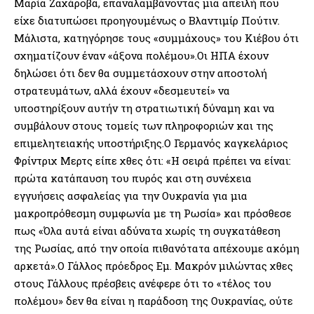
Μαρία Ζαχάροβα, επαναλαμβάνοντας μια απειλή που
είχε διατυπώσει προηγουμένως ο Βλαντιμίρ Πούτιν.
Μάλιστα, κατηγόρησε τους «συμμάχους» του Κιέβου ότι
σχηματίζουν έναν «άξονα πολέμου».Οι ΗΠΑ έχουν
δηλώσει ότι δεν θα συμμετάσχουν στην αποστολή
στρατευμάτων, αλλά έχουν «δεσμευτεί» να
υποστηρίξουν αυτήν τη στρατιωτική δύναμη και να
συμβάλουν στους τομείς των πληροφοριών και της
επιμελητειακής υποστήριξης.Ο Γερμανός καγκελάριος
Φρίντριχ Μερτς είπε χθες ότι: «Η σειρά πρέπει να είναι:
πρώτα κατάπαυση του πυρός και στη συνέχεια
εγγυήσεις ασφαλείας για την Ουκρανία για μια
μακροπρόθεσμη συμφωνία με τη Ρωσία» και πρόσθεσε
πως «Όλα αυτά είναι αδύνατα χωρίς τη συγκατάθεση
της Ρωσίας, από την οποία πιθανότατα απέχουμε ακόμη
αρκετά».Ο Γάλλος πρόεδρος Εμ. Μακρόν μιλώντας χθες
στους Γάλλους πρέσβεις ανέφερε ότι το «τέλος του
πολέμου» δεν θα είναι η παράδοση της Ουκρανίας, ούτε