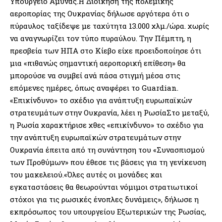
Υπουργείο Άμυνας.Η Διοίκηση της πολεμικής
αεροπορίας της Ουκρανίας δήλωσε αργότερα ότι ο
πύραυλος ταξίδεψε με ταχύτητα 13.000 χλμ./ώρα. χωρίς
να αναγνωρίζει τον τύπο πυραύλου. Την Πέμπτη, η
πρεσβεία των ΗΠΑ στο Κίεβο είχε προειδοποίησε ότι
μια «πιθανώς σημαντική αεροπορική επίθεση» θα
μπορούσε να συμβεί ανά πάσα στιγμή μέσα στις
επόμενες ημέρες, όπως αναφέρει το Guardian.
«Επικίνδυνο» το σχέδιο για ανάπτυξη ευρωπαϊκών
στρατευμάτων στην Ουκρανία, λέει η ΡωσίαΣτο μεταξύ,
η Ρωσία χαρακτήρισε χθες «επικίνδυνο» το σχέδιο για
την ανάπτυξη ευρωπαϊκών στρατευμάτων στην
Ουκρανία έπειτα από τη συνάντηση του «Συνασπισμού
των Προθύμων» που έθεσε τις βάσεις για τη γενίκευση
του μακελειού.«Όλες αυτές οι μονάδες και
εγκαταστάσεις θα θεωρούνται νόμιμοι στρατιωτικοί
στόχοι για τις ρωσικές ένοπλες δυνάμεις», δήλωσε η
εκπρόσωπος του υπουργείου Εξωτερικών της Ρωσίας,