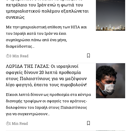
πετρέλαιο του Ιράν ενώ η φωτιά του
ιμπεριαλιστικού πολέμου εξαπλώνεται
συνεχώς
Με την ιμπεριαλιστική επίθεση των ΗΠΑ και
του Ισραήλ κατά του Ιράν να έχει
συμπληρώσει πάνω από ένα μήνα,
διαψεύδοντας…
3 Min Read
ΛΩΡΙΔΑ ΤΗΣ ΓΑΖΑΣ: Οι ισραηλινοί
σφαγείς δίνουν 20 λεπτά προθεσμία
στους Παλαιστίνιους για να μαζέψουν
λίγο φαγητό, έπειτα τους πυροβολούν!
Είκοσι λεπτά δίνουν ως προθεσμία στα κέντρα
διανομής τροφίμων οι σφαγείς του κράτους-
δολοφόνου του Ισραήλ στους Παλαιστίνιους
για να συγκεντρώσουν…
1 Min Read