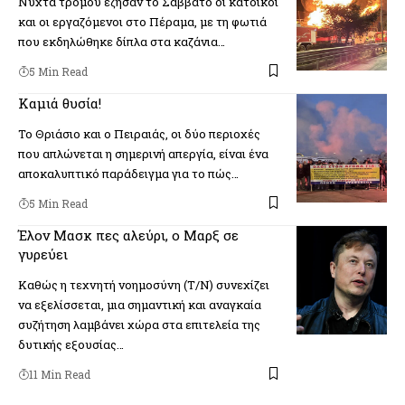
Νύχτα τρόμου έζησαν το Σάββατο οι κάτοικοι
και οι εργαζόμενοι στο Πέραμα, με τη φωτιά
που εκδηλώθηκε δίπλα στα καζάνια…
5 Min Read
Καμιά θυσία!
Το Θριάσιο και ο Πειραιάς, οι δύο περιοχές
που απλώνεται η σημερινή απεργία, είναι ένα
αποκαλυπτικό παράδειγμα για το πώς…
5 Min Read
Έλον Μασκ πες αλεύρι, ο Μαρξ σε
γυρεύει
Καθώς η τεχνητή νοημοσύνη (Τ/Ν) συνεχίζει
να εξελίσσεται, μια σημαντική και αναγκαία
συζήτηση λαμβάνει χώρα στα επιτελεία της
δυτικής εξουσίας…
11 Min Read