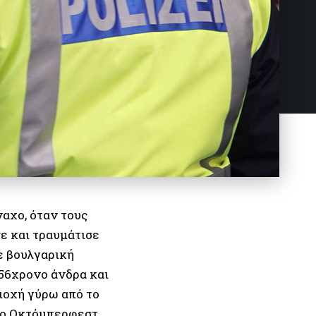
αχο, όταν τους
σε και τραυμάτισε
ε βουλγαρική
 56χρονο άνδρα και
ριοχή γύρω από το
το Οκτόμπερφεστ.