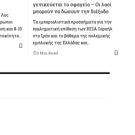
γενικεύεται το σφαγείο – Οι λαοί
μπορούν να δώσουν την διέξοδο
 Λος
θρωποι
Τα ιμπεριαλιστικά προσχήματα για την
ση και 8-10
εγκληματική επίθεση των ΗΠΑ-Ισραήλ
υτοκίνητο…
στο Ιράν και το βάθεμα της πολεμικής
εμπλοκής της Ελλάδας και…
3 Min Read