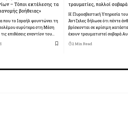
ίων – Τόποι εκτέλεσης τα
τραυματίες, πολλοί σοβαρά
ιανομής βοήθειας»
Η Πυροσβεστική Υπηρεσία του
ρα που το Ισραήλ φουντώνει τη
Άντζελες δήλωσε ότι πέντε άν
πολέμου ευρύτερα στη Μέση
βρίσκονται σε κρίσιμη κατάστα
τις επιθέσεις εναντίον του…
έχουν τραυματιστεί σοβαρά Α
d
2 Min Read