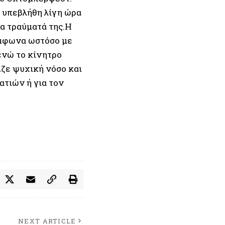
α υπεβλήθη λίγη ώρα
α τραύματά της.Η
σύμφωνα ωστόσο με
ενώ το κίνητρο
ζε ψυχική νόσο και
τιών ή για τον
NEXT ARTICLE