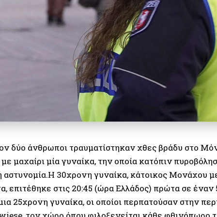
ον δύο άνθρωποι τραυματίστηκαν χθες βράδυ στο Μόν
με μαχαίρι μία γυναίκα, την οποία κατόπιν πυροβόλη
η αστυνομία.Η 30χρονη γυναίκα, κάτοικος Μονάχου μ
α, επιτέθηκε στις 20:45 (ώρα Ελλάδος) πρώτα σε έναν
μια 25χρονη γυναίκα, οι οποίοι περπατούσαν στην πε
wiese, τον χώρο όπου φιλοξενείται κάθε φθινόπωρο 