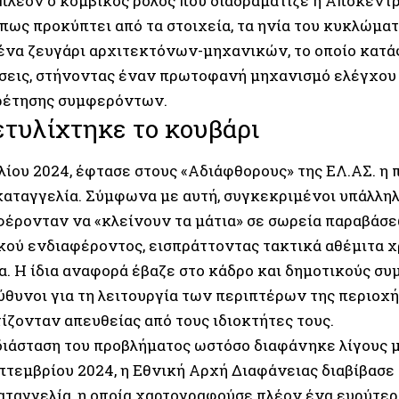
 πλέον ο κομβικός ρόλος που διαδραμάτιζε η Αποκεν
Όπως προκύπτει από τα στοιχεία, τα ηνία του κυκλώμα
ένα ζευγάρι αρχιτεκτόνων-μηχανικών, το οποίο κατά
έσεις, στήνοντας έναν πρωτοφανή μηχανισμό ελέγχο
ρέτησης συμφερόντων.
τυλίχτηκε το κουβάρι
υλίου 2024, έφτασε στους «Αδιάφθορους» της ΕΛ.ΑΣ. η
αταγγελία. Σύμφωνα με αυτή, συγκεκριμένοι υπάλληλ
φέρονταν να «κλείνουν τα μάτια» σε σωρεία παραβά
κού ενδιαφέροντος, εισπράττοντας τακτικά αθέμιτα 
 Η ίδια αναφορά έβαζε στο κάδρο και δημοτικούς συμβ
ύθυνοι για τη λειτουργία των περιπτέρων της περιοχ
ίζονταν απευθείας από τους ιδιοκτήτες τους.
διάσταση του προβλήματος ωστόσο διαφάνηκε λίγους 
πτεμβρίου 2024, η Εθνική Αρχή Διαφάνειας διαβίβασε 
αταγγελία, η οποία χαρτογραφούσε πλέον ένα ευρύτε