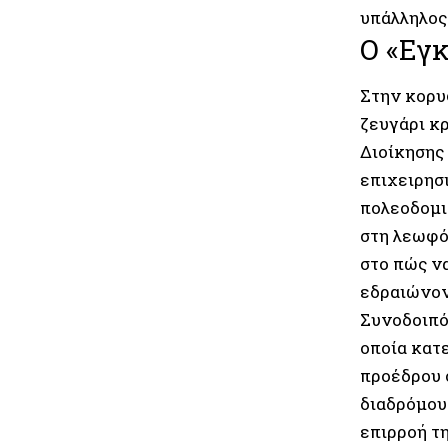
υπάλληλος
Ο «Εγκ
Στην κορυ
ζευγάρι κ
Διοίκησης
επιχειρησ
πολεοδομι
στη λεωφό
στο πώς ν
εδραιώνον
Συνοδοιπό
οποία κατ
προέδρου 
διαδρόμου
επιρροή τ