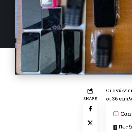
Οι ανώνυμ
οι 36 εμπλ
SHARE
Con
Πώς ξ