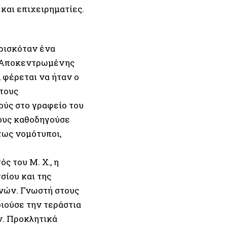
και επιχειρηματίες.
ρισκόταν ένα
ης Αποκεντρωμένης
 φέρεται να ήταν ο
τους
ούς στο γραφείο του
τους καθοδηγούσε
τως νομότυποι,
ς του Μ. Χ., η
σίου και της
νών. Γνωστή στους
ιούσε την τεράστια
ν. Προκλητικά