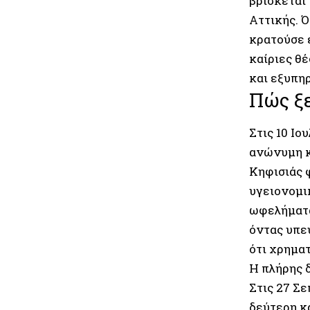
βρίσκεται
Αττικής. 
κρατούσε 
καίριες θ
και εξυπη
Πώς ξε
Στις 10 Ιο
ανώνυμη κ
Κηφισιάς 
υγειονομι
ωφελήματα.
όντας υπε
ότι χρηματ
Η πλήρης 
Στις 27 Σε
δεύτερη κ