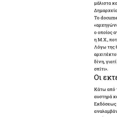
μάλιστα κα
Δημαρχείο
Το docume
«αρχηγών»
ο οποίος 
η Μ.Χ., πο
Λόγω της 
αρχιτέκτο
δίνη, γιατ
σπίτι».
Οι εκτ
Κάτω από 
αυστηρά κ
Εκδόσεως 
αναλαμβάν