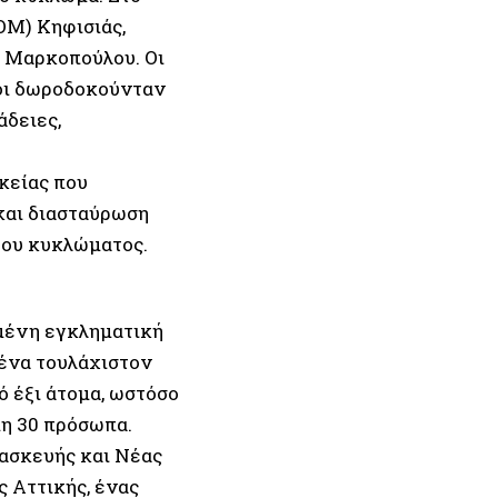
ΟΜ) Κηφισιάς,
 Μαρκοπούλου. Οι
οι δωροδοκούνταν
άδειες,
κείας που
και διασταύρωση
του κυκλώματος.
ημένη εγκληματική
ένα τουλάχιστον
ό έξι άτομα, ωστόσο
μη 30 πρόσωπα.
ασκευής και Νέας
ς Αττικής, ένας