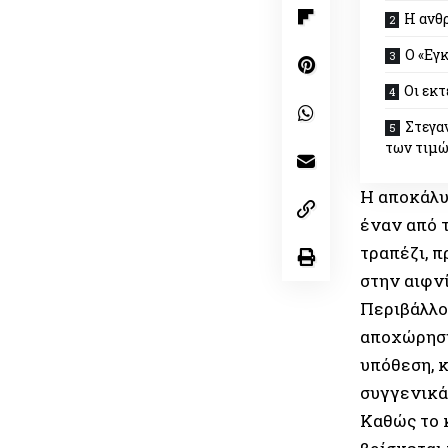
Η ανθ
Ο «Εγκ
Οι εκτ
Στεγα
των τιμ
Η αποκάλυ
έναν από 
τραπέζι, π
στην αιφν
Περιβάλλο
αποχώρηση
υπόθεση, 
συγγενικά
Καθώς το 