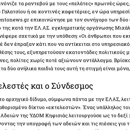
νόνιζε τα ραντεβού με τους «πελάτες» πρωινές ώρες, 
 Γαλατσίου ή σε κοντινές καφετέριες, εν ώρα υπηρεσί
ntonews.gr επικοινώνησε με τον συνήγορο των δύ
 της κατά την ΕΛ.ΑΣ. εγκληματικής οργάνωσης Μιχά
ανέφερε σχετικά με την υπόθεση: «Οι άνθρωποι που εκ
τέ δεν έπραξαν κάτι που να αντίκειται στο υπηρεσιακ
θέσης τους, εξυπηρετούσαν εκατοντάδες πολιτικούς μ
νες, πολίτες χωρίς ποτέ αξιώνουν αντάλλαγμα. Βρίσκ
ί τα δύο ανήλικα παιδιά τους αυτή τη στιγμή είναι μόνα
ελεστές και ο Σύνδεσμος
το αρχηγικό δίδυμο, σύμφωνα πάντα με την ΕΛΑΣ, λε
αθορισμένο δίκτυο «εκτελεστών». Ένας υπάλληλος το
Αδειών της ΥΔΟΜ Κηφισιάς λειτουργούσε ως το δεξί χέ
οντας την υπογραφή των αδειών και τις πιέσεις για 