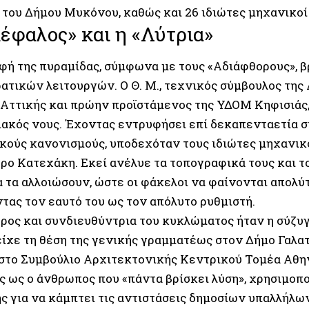
 του Δήμου Μυκόνου, καθώς και 26 ιδιώτες μηχανικοί 
έφαλος» και η «Λύτρια»
φή της πυραμίδας, σύμφωνα με τους «Αδιάφθορους», β
ρατικών λειτουργών. Ο Θ. Μ., τεχνικός σύμβουλος τ
 Αττικής και πρώην προϊστάμενος της ΥΔΟΜ Κηφισιάς,
ιακός νους. Έχοντας εντρυφήσει επί δεκαπενταετία σ
κούς κανονισμούς, υποδεχόταν τους ιδιώτες μηχανικ
ρο Κατεχάκη. Εκεί ανέλυε τα τοπογραφικά τους και 
α τα αλλοιώσουν, ώστε οι φάκελοι να φαίνονται απολύ
τας τον εαυτό του ως τον απόλυτο ρυθμιστή.
ρος και συνδιευθύντρια του κυκλώματος ήταν η σύζυγό
είχε τη θέση της γενικής γραμματέως στον Δήμο Γαλατ
στο Συμβούλιο Αρχιτεκτονικής Κεντρικού Τομέα Αθη
ς ως ο άνθρωπος που «πάντα βρίσκει λύση», χρησιμοπο
ης για να κάμπτει τις αντιστάσεις δημοσίων υπαλλήλω