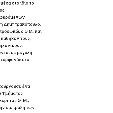
μέσα στο ίδιο το
ας.
ο φερόμενων
λη Δημητρακόπουλο,
προσωπώ, ο Θ.Μ. και
ό καθήκον τους.
ηχανικούς,
ονται σε μεγάλη
, «ορφανά» στο
ιτουργούσε ένα
υ Τμήματος
ρι του Θ. Μ.,
την είσπραξη των