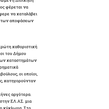
τρωμένη Διοίκηση
τος φέρεται να
φερε να καταλάβει
υ των αποφάσεων
 πρώτη καθοριστική
οι του Δήμου
σεων καταστημάτων
χρηματικά
ούλους, οι οποίοι,
ής, κατηγορούνταν
μήνες αργότερα.
στην ΕΛ.ΑΣ. μια
ρο
κύκλωμα
. Στο