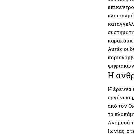
επίκεντρο
πλαισιωμέ
καταγγέλλ
συστηματι
παρακάμπτ
Αυτές οι 
περιελάμβ
ψηφιακών 
Η ανθ
Η έρευνα 
οργάνωση,
από τον Ο
τα πλοκάμ
Ανάμεσά τ
Ιωνίας, σ