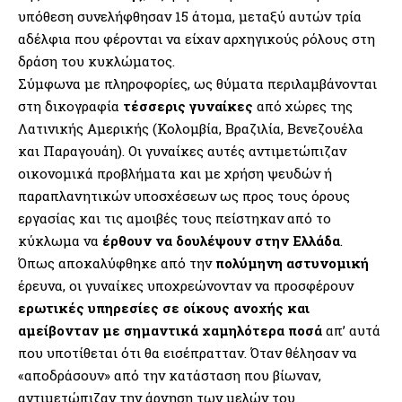
υπόθεση συνελήφθησαν 15 άτομα, μεταξύ αυτών τρία
αδέλφια που φέρονται να είχαν αρχηγικούς ρόλους στη
δράση του κυκλώματος.
Σύμφωνα με πληροφορίες, ως θύματα περιλαμβάνονται
στη δικογραφία
τέσσερις γυναίκες
από χώρες της
Λατινικής Αμερικής (Κολομβία, Βραζιλία, Βενεζουέλα
και Παραγουάη). Οι γυναίκες αυτές αντιμετώπιζαν
οικονομικά προβλήματα και με χρήση ψευδών ή
παραπλανητικών υποσχέσεων ως προς τους όρους
εργασίας και τις αμοιβές τους πείστηκαν από το
κύκλωμα να
έρθουν να δουλέψουν στην Ελλάδα
.
Όπως αποκαλύφθηκε από την
πολύμηνη αστυνομική
έρευνα, οι γυναίκες υποχρεώνονταν να προσφέρουν
ερωτικές υπηρεσίες σε οίκους ανοχής και
αμείβονταν με σημαντικά χαμηλότερα
ποσά
απ’ αυτά
που υποτίθεται ότι θα εισέπρατταν. Όταν θέλησαν να
«αποδράσουν» από την κατάσταση που βίωναν,
αντιμετώπιζαν την άρνηση των μελών του