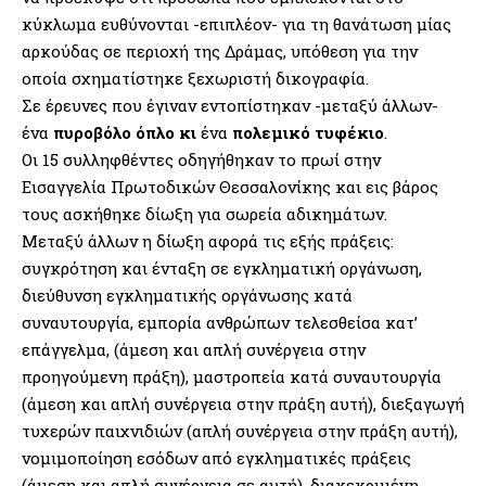
κύκλωμα ευθύνονται -επιπλέον- για τη θανάτωση μίας
αρκούδας σε περιοχή της Δράμας, υπόθεση για την
οποία σχηματίστηκε ξεχωριστή δικογραφία.
Σε έρευνες που έγιναν εντοπίστηκαν -μεταξύ άλλων-
ένα
πυροβόλο όπλο κι
ένα
πολεμικό τυφέκιο
.
Οι 15 συλληφθέντες οδηγήθηκαν το πρωί στην
Εισαγγελία Πρωτοδικών Θεσσαλονίκης και εις βάρος
τους ασκήθηκε δίωξη για σωρεία αδικημάτων.
Μεταξύ άλλων η δίωξη αφορά τις εξής πράξεις:
συγκρότηση και ένταξη σε εγκληματική οργάνωση,
διεύθυνση εγκληματικής οργάνωσης κατά
συναυτουργία, εμπορία ανθρώπων τελεσθείσα κατ’
επάγγελμα, (άμεση και απλή συνέργεια στην
προηγούμενη πράξη), μαστροπεία κατά συναυτουργία
(άμεση και απλή συνέργεια στην πράξη αυτή), διεξαγωγή
τυχερών παιχνιδιών (απλή συνέργεια στην πράξη αυτή),
νομιμοποίηση εσόδων από εγκληματικές πράξεις
(άμεση και απλή συνέργεια σε αυτή), διακεκριμένη