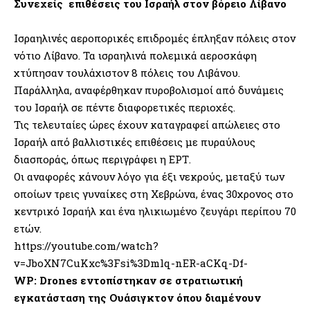
Συνεχείς επιθέσεις του Ισραήλ στον βόρειο Λίβανο
Ισραηλινές αεροπορικές επιδρομές έπληξαν πόλεις στον
νότιο Λίβανο. Τα ισραηλινά πολεμικά αεροσκάφη
χτύπησαν τουλάχιστον 8 πόλεις του Λιβάνου.
Παράλληλα, αναφέρθηκαν πυροβολισμοί από δυνάμεις
του Ισραήλ σε πέντε διαφορετικές περιοχές.
Τις τελευταίες ώρες έχουν καταγραφεί απώλειες στο
Ισραήλ από βαλλιστικές επιθέσεις με πυραύλους
διασποράς, όπως περιγράφει η ΕΡΤ.
Οι αναφορές κάνουν λόγο για έξι νεκρούς, μεταξύ των
οποίων τρεις γυναίκες στη Χεβρώνα, ένας 30χρονος στο
κεντρικό Ισραήλ και ένα ηλικιωμένο ζευγάρι περίπου 70
ετών.
https://youtube.com/watch?
v=JboXN7CuKxc%3Fsi%3Dmlq-nER-aCKq-Df-
WP: Drones εντοπίστηκαν σε στρατιωτική
εγκατάσταση της Ουάσιγκτον όπου διαμένουν