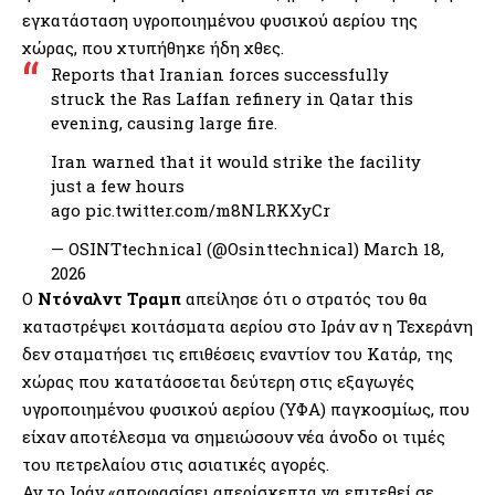
εγκατάσταση υγροποιημένου φυσικού αερίου της
χώρας, που χτυπήθηκε ήδη χθες.
Reports that Iranian forces successfully
struck the Ras Laffan refinery in Qatar this
evening, causing large fire.
Iran warned that it would strike the facility
just a few hours
ago
pic.twitter.com/m8NLRKXyCr
— OSINTtechnical (@Osinttechnical)
March 18,
2026
Ο
Ντόναλντ Τραμπ
απείλησε ότι ο στρατός του θα
καταστρέψει κοιτάσματα αερίου στο Ιράν αν η Τεχεράνη
δεν σταματήσει τις επιθέσεις εναντίον του Κατάρ, της
χώρας που κατατάσσεται δεύτερη στις εξαγωγές
υγροποιημένου φυσικού αερίου (ΥΦΑ) παγκοσμίως, που
είχαν αποτέλεσμα να σημειώσουν νέα άνοδο οι τιμές
του πετρελαίου στις ασιατικές αγορές.
Αν το Ιράν «αποφασίσει απερίσκεπτα να επιτεθεί σε