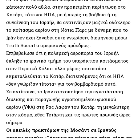
κάποιον πολύ αθώο, στην προκειμένη περίπτωση στο
Κατάρ», τότε «οι ΗΠΑ, με ή χωρίς τη βοήθεια ή τη
συναίνεση του Ισραήλ, θα ανατινάξουν μαζικά ολόκληρο
το κοίτασμα αερίου στη Νότια Παρς με δύναμη που το
Ιράν δεν έχει ξαναδεί ούτε γνωρίσει», διεμήνυσε μέσω
Truth Social ο αμερικανός πρόεδρος .
Επιβεβαίωσε ότι η πολεμική αεροπορία του Ισραήλ
έπληξε το ιρανικό τμήμα του υπεράκτιου κοιτάσματος
στον Περσικό Κόλπο, άλλο μέρος του οποίου
εκμεταλλεύεται το Κατάρ, διατεινόμενος ότι οι ΗΠΑ
«δεν γνώριζαν τίποτα» για τον βομβαρδισμό αυτό.
Σε αντίποινα, το Ιράν στοχοποίησε την εγκατάσταση
διύλισης και παραγωγής υγροποιημένου φυσικού
αερίου (ΥΦΑ) στη Ρας Λαφάν του Κατάρ, τη μεγαλύτερη
στον κόσμο, χθες Τετάρτη και τις πρώτες πρωινές ώρες
σήμερα.
Οι απειλές πρακτόρων της Μοσάντ σε Ιρανούς
στρατιωτικούς: «Ξέρουμε τα πάντα για σένα, είσαι σε