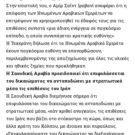
Στην επιστολή του, ο Αμίρ Σαΐντ Ιραβανί αναφέρει ότι η
απόφαση των Ηνωμένων Αραβικών Εμιράτων να
επιτρέψουν να χρησιμοποιηθεί το έδαφός τους για τις
επιθέσεις συνιστά «μια άδικη ενέργεια σε παγκόσμιο
επίπεδο, η οποία συνεπάγεται κρατικής ευθύνης».
Η Τεχεράνη δήλωσε ότι τα Ηνωμένα Αραβικά Εμιράτα
έχουν παγκόσμια ευθύνη να επανορθώσουν,
περιλαμβανομένης της αποζημίωσης για όλες τις υλικές
και ηθικές ζημίες που προκλήθηκαν.
Η Σαουδική Αραβία προειδοποιεί ότι επιφυλάσσεται
του δικαιώματος να ανταποδώσει με στρατιωτικά
μέσα τις επιθέσεις του Ιράν
Η Σαουδική Αραβία διεμήνυσε σήμερα ότι
επιφυλάσσεται του δικαιώματος να ανταποδώσει με
στρατιωτικά μέσα, «εάν κριθεί αναγκαίο», τις επιθέσεις
του Ιράν, που βάζει στο στόχαστρο τη χώρα, όπως και
άλλα κράτη του Κόλπου, με drones και πυραύλους.
«Επιφυλασσόμαστε του δικαιώματος να διεξαγάγουμε