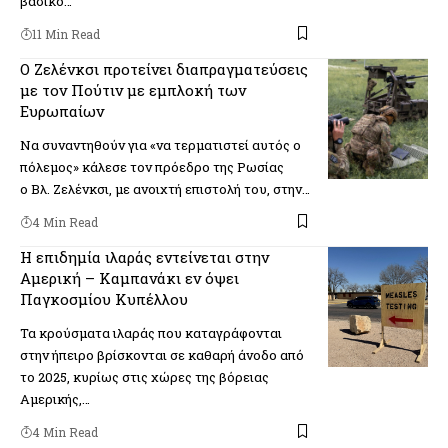
βασικό…
11 Min Read
Ο Ζελένκσι προτείνει διαπραγματεύσεις
με τον Πούτιν με εμπλοκή των
Ευρωπαίων
Να συναντηθούν για «να τερματιστεί αυτός ο
πόλεμος» κάλεσε τον πρόεδρο της Ρωσίας
ο Βλ. Ζελένκσι, με ανοιχτή επιστολή του, στην…
4 Min Read
Η επιδημία ιλαράς εντείνεται στην
Αμερική – Καμπανάκι εν όψει
Παγκοσμίου Κυπέλλου
Τα κρούσματα ιλαράς που καταγράφονται
στην ήπειρο βρίσκονται σε καθαρή άνοδο από
το 2025, κυρίως στις χώρες της βόρειας
Αμερικής,…
4 Min Read