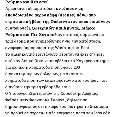
Ρούμπιο και Χέγκσεθ
Αμερικανοί αξιωματούχοι
εντόπισαν μη
επανδρωμένα αεροσκάφη (drones) πάνω από
στρατιωτική βάση της Ουάσινγκτον όπου διαμένουν
οι υπουργοί Εξωτερικών και Άμυνας, Μάρκο
Ρούμπιο και Πιτ Χέγκσεθ
αντίστοιχα, σύμφωνα με
τρία άτομα που ενημερώθηκαν για την κατάσταση,
αναφέρει δημοσίευμα της Washington Post.
Το αμερικανικό Πεντάγωνο φέρεται να έχει ζητήσει
από τον Λευκό Οίκο να υποβάλει στο Κογκρέσο αίτημα
για έκτακτη χρηματοδότηση ύψους 200
δισεκατομμυρίων δολαρίων, με σκοπό τη
χρηματοδότηση των επιχειρήσεων κατά του Ιράν, που
διανύουν την τρίτη εβδομάδα τους.
Ο Υπουργός Εξωτερικών της Σαουδικής Αραβίας,
Φαϊσάλ μπιν Φαρχάν Αλ Σαούντ , δήλωσε σε
δημοσιογράφους ότι η χώρα του διατηρεί το δικαίωμα
να προβεί σε στρατιωτικές ενέργειες κατά του Ιράν εάν