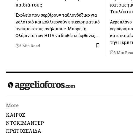
παιδιά τους
κατοικημ
Τουλάχιστ
Σχολεία που σερβίρουν ταϋλανδέζικο για
κολατσιό και καλλιεργούν επιχειρηματικό
Αεροπλάνο 
πνεύμα στους ανήλικους. Μπορεί η
αεροδρόμιο
Φλόριντα των ΗΠΑ να διαθέτει άφθονες…
κατοικημέν
την Πέμπτη
5 Min Read
3 Min Rea
More
ΚΑΙΡΟΣ
ΝΤΟΚΙΜΑΝΤΕΡ
ΠΡΩΤΟΣΕΛΙΔΑ