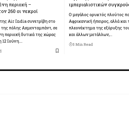
ένη περιοχή –
ιμπεριαλιστικών συγκρο
ον 260 οι νεκροί
Ο μεγάλος ορυκτός πλούτος πο
της Air India συνετρίβη στο
Αφρικανική ήπειρος, αλλά και 
 της πόλης Αχμενταμπάντ, σε
πλεονέκτημα της εξόρυξης το
η περιοχή δυτικά της χώρας
και άλλων μετάλλων,…
 12 Ιούνη.…
5 Min Read
d