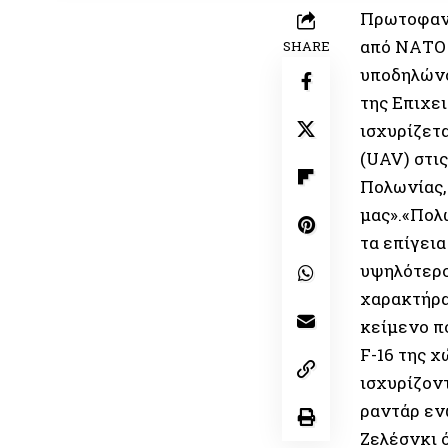
Πρωτοφανε
από ΝΑΤΟ 
SHARE
υποδηλώνο
της Επιχε
ισχυρίζετ
(UAV) στι
Πολωνίας,
μας».«Πολ
τα επίγει
υψηλότερο
χαρακτήρα
κείμενο πο
F-16 της 
ισχυρίζον
ραντάρ εν
Ζελέσνκι 