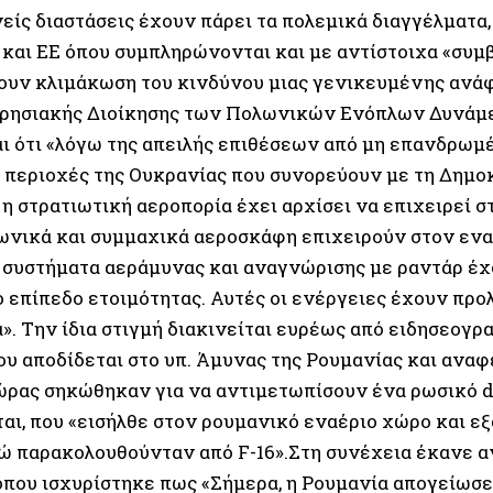
ίς διαστάσεις έχουν πάρει τα πολεμικά διαγγέλματα,
και ΕΕ όπου συμπληρώνονται και με αντίστοιχα «συμ
υν κλιμάκωση του κινδύνου μιας γενικευμένης ανάφ
ιρησιακής Διοίκησης των Πολωνικών Ενόπλων Δυνά
αι ότι «λόγω της απειλής επιθέσεων από μη επανδρω
ς περιοχές της Ουκρανίας που συνορεύουν με τη Δημο
 η στρατιωτική αεροπορία έχει αρχίσει να επιχειρεί 
ωνικά και συμμαχικά αεροσκάφη επιχειρούν στον εναέ
α συστήματα αεράμυνας και αναγνώρισης με ραντάρ έχ
 επίπεδο ετοιμότητας. Αυτές οι ενέργειες έχουν προ
». Την ίδια στιγμή διακινείται ευρέως από ειδησεογρ
υ αποδίδεται στο υπ. Άμυνας της Ρουμανίας και αναφέ
χώρας σηκώθηκαν για να αντιμετωπίσουν ένα ρωσικό 
ται, που «εισήλθε στον ρουμανικό εναέριο χώρο και ε
ώ παρακολουθούνταν από F-16».Στη συνέχεια έκανε αν
όπου ισχυρίστηκε πως «Σήμερα, η Ρουμανία απογείωσ