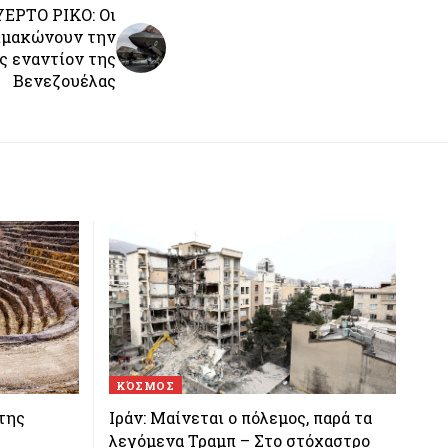
ΕΡΤΟ ΡΙΚΟ: Οι
ιμακώνουν την
ς εναντίον της
Βενεζουέλας
ΚΌΣΜΟΣ
 της
Ιράν: Μαίνεται ο πόλεμος, παρά τα
λεγόμενα Τραμπ – Στο στόχαστρο