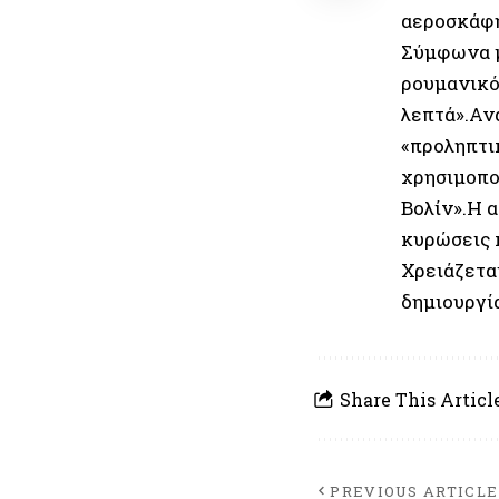
αεροσκάφη
Σύμφωνα μ
ρουμανικό
λεπτά».Αν
«προληπτι
χρησιμοπο
Βολίν».Η 
κυρώσεις 
Χρειάζεται
δημιουργί
Share This Articl
PREVIOUS ARTICLE