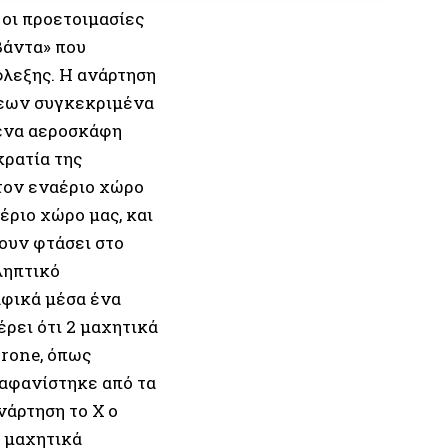
 οι προετοιμασίες
βάντα» που
λεξης. Η ανάρτηση
μεων συγκεκριμένα
μένα αεροσκάφη
κρατία της
στον εναέριο χώρο
ριο χώρο μας, και
ουν φτάσει στο
ληπτικό
αφικά μέσα ένα
ρει ότι 2 μαχητικά
drone, όπως
ξαφανίστηκε από τα
άρτηση το Χ ο
ε μαχητικά