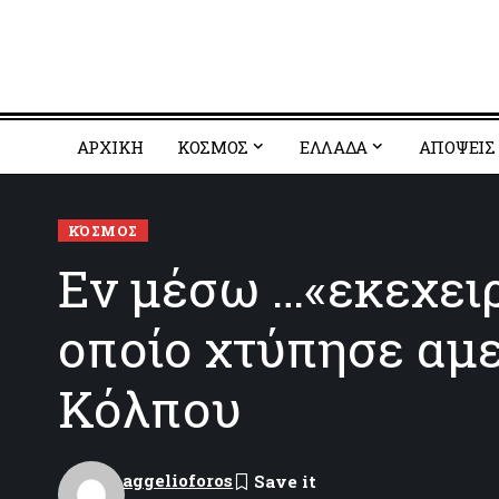
ΑΡΧΙΚΗ
ΚΟΣΜΟΣ
EΛΛΑΔΑ
ΑΠΟΨΕΙΣ
ΚΌΣΜΟΣ
Εν μέσω …«εκεχειρ
οποίο χτύπησε αμε
Κόλπου
aggelioforos