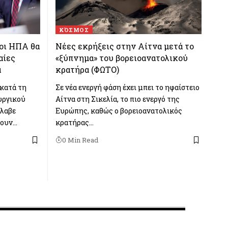
ΚΌΣΜΟΣ
οι ΗΠΑ θα
Νέες εκρήξεις στην Αίτνα μετά το
αίες
«ξύπνημα» του βορειοανατολικού
α
κρατήρα (ΦΩΤΟ)
κατά τη
Σε νέα ενεργή φάση έχει μπει το ηφαίστειο
υργικού
Αίτνα στη Σικελία, το πιο ενεργό της
έλαβε
Ευρώπης, καθώς ο βορειοανατολικός
σουν…
κρατήρας…
0 Min Read