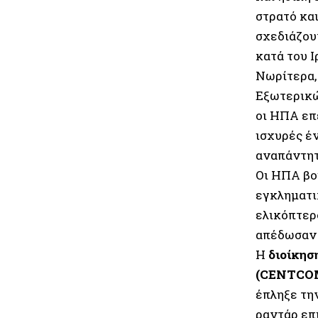
στρατό και
σχεδιάζου
κατά του Ι
Νωρίτερα,
Εξωτερικ
οι ΗΠΑ επ
ισχυρές έ
αναπάντητ
Οι ΗΠΑ βο
εγκληματι
ελικόπτερ
απέδωσαν 
Η
διοίκησ
(CENTCO
έπληξε την
ραντάρ επ