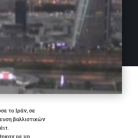
ε το Ιράν, σε
ξευση βαλλιστικών
έιτ.
θηκαν με μη