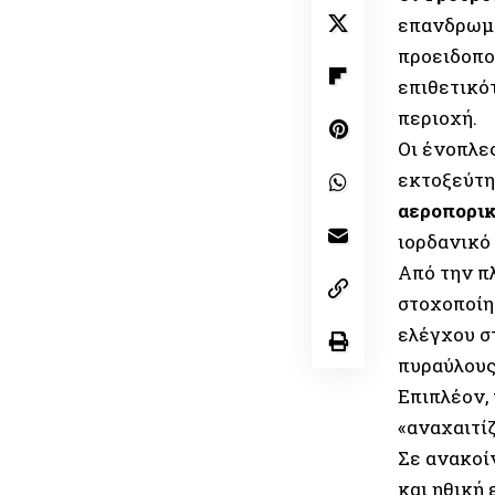
επανδρωμ
προειδοπο
επιθετικό
περιοχή.
Οι ένοπλε
εκτοξεύτη
αεροπορικ
ιορδανικό
Από την π
στοχοποίη
ελέγχου σ
πυραύλους
Επιπλέον, 
«αναχαιτί
Σε ανακοί
και ηθική