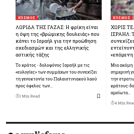
ΚΌΣΜΟΣ
ΚΌΣΜΟΣ
ΛΩΡΙΔΑ ΤΗΣ ΓΑΖΑΣ: Η φρίκη είναι
ΧΩΡΙΣ Τ
η όψη της «βρώμικης δουλειάς» που
ΙΣΡΑΗΛ: 
κάνει το Ισραήλ για την προώθηση
συνεχίζε
σχεδιασμών και της ελληνικής
εντείνοντ
αστικής τάξης
«επόμενη 
Το κράτος - δολοφόνος Ισραήλ με τις
Μια ακόμη 
«ευλογίες» των συμμάχων του συνεχίζει
σημερινή γι
τη γενοκτονία του Παλαιστινιακού λαού
την στρατι
προς όφελος των…
κράτους-δο
αμείωτα…
1 Min Read
4 Min Rea