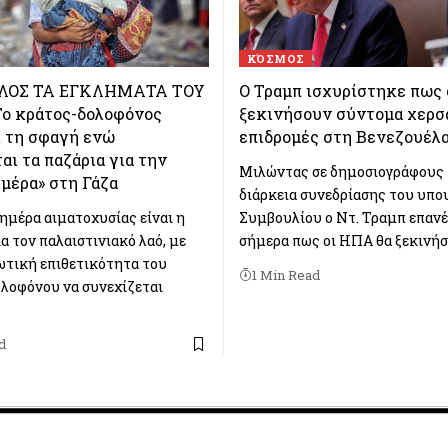
ΚΌΣΜΟΣ
ΕΛΟΣ ΤΑ ΕΓΚΛΗΜΑΤΑ ΤΟΥ
Ο Τραμπ ισχυρίστηκε πως 
Το κράτος-δολοφόνος
ξεκινήσουν σύντομα χερσ
ι τη σφαγή ενώ
επιδρομές στη Βενεζουέλ
αι τα παζάρια για την
Μιλώντας σε δημοσιογράφους 
μέρα» στη Γάζα
διάρκεια συνεδρίασης του υπο
ημέρα αιματοχυσίας είναι η
Συμβουλίου ο Ντ. Τραμπ επαν
α τον παλαιστινιακό λαό, με
σήμερα πως οι ΗΠΑ θα ξεκινή
ωτική επιθετικότητα του
1 Min Read
λοφόνου να συνεχίζεται
d