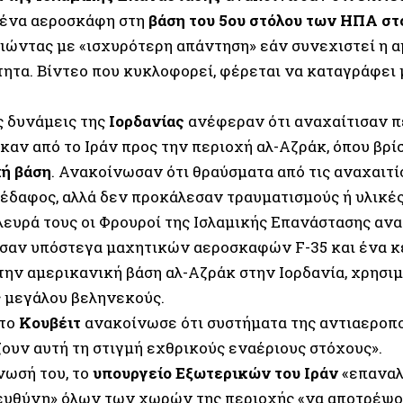
ένα αεροσκάφη στη
βάση του 5ου στόλου των ΗΠΑ σ
ιώντας με «ισχυρότερη απάντηση» εάν συνεχιστεί η 
τητα. Βίντεο που κυκλοφορεί, φέρεται να καταγράφει 
ς δυνάμεις της
Ιορδανίας
ανέφεραν ότι αναχαίτισαν π
καν από το Ιράν προς την περιοχή αλ-Αζράκ, όπου βρί
ή βάση
. Ανακοίνωσαν ότι θραύσματα από τις αναχαιτί
 έδαφος, αλλά δεν προκάλεσαν τραυματισμούς ή υλικές
λευρά τους οι Φρουροί της Ισλαμικής Επανάστασης αν
σαν υπόστεγα μαχητικών αεροσκαφών F-35 και ένα κέ
την αμερικανική βάση αλ-Αζράκ στην Ιορδανία, χρησι
 μεγάλου βεληνεκούς.
το
Κουβέιτ
ανακοίνωσε ότι συστήματα της αντιαεροπ
ζουν αυτή τη στιγμή εχθρικούς εναέριους στόχους».
νωσή του, το
υπουργείο Εξωτερικών του Ιράν
«επαναλ
 ευθύνη» όλων των χωρών της περιοχής «να αποτρέψο