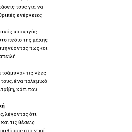
άσεις τους για να
θρικές ενέργειες
ιρανός υπουργός
στο πεδίο της μάχης,
αμηνύοντας πως «οι
απειλή
υτοάμυνα» τις νέες
τους, ένα πολεμικό
τρίβη, κάτι που
χή
, λέγοντας ότι
και τις θέσεις
πιθέσεις στο νησί