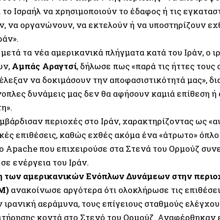
 το Ισραήλ να χρησιμοποιούν το έδαφος ή τις εγκαταστ
ν, να οργανώνουν, να εκτελούν ή να υποστηρίζουν εχ
ράν».
 μετά τα νέα αμερικανικά πλήγματα κατά του Ιράν, ο 
ών,
Αμπάς Αραγτσί
, δήλωσε πως «παρά τις ήττες τους 
έλεξαν να δοκιμάσουν την αποφασιστικότητά μας», δι
νοπλες δυνάμεις μας δεν θα αφήσουν καμιά επίθεση ή 
η».
μβάρδισαν περιοχές στο Ιράν, χαρακτηρίζοντας ως «α
κές επιθέσεις, καθώς εχθές ακόμα ένα «άτρωτο» όπλο 
ο Apache που επιχειρούσε στα Στενά του Ορμούζ συνε
σε ενέργεια του Ιράν.
η των αμερικανικών Ενόπλων Δυνάμεων στην περιο
M)
ανακοίνωσε αργότερα ότι ολοκλήρωσε τις επιθέσεις
 ιρανική αεράμυνα, τους επίγειους σταθμούς ελέγχου 
ιτήρησης κοντά στο Στενό του Ορμούζ. Αναφέρθηκαν ε