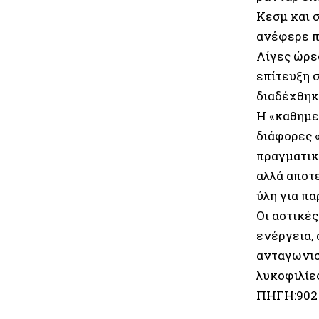
Κεσμ και 
ανέφερε π
Λίγες ώρε
επίτευξη 
διαδέχθηκ
Η «καθημε
διάφορες 
πραγματικό
αλλά αποτ
ύλη για π
Οι αστικές
ενέργεια,
ανταγωνισ
λυκοφιλίε
ΠΗΓΗ:902