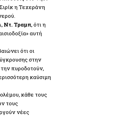
 Σιρίκ η Τεχεράνη
νερού.
Α,
Ντ. Τραμπ
, ότι η
αισιοδοξία» αυτή
ιώνει ότι οι
σύγκρουσης στην
 την πυροδοτούν,
ερισσότερη καύσιμη
πολέμου, κάθε τους
υν τους
υργούν νέες