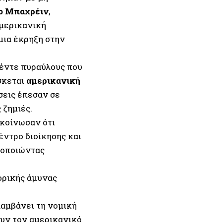
το Μπαχρέιν
,
αμερικανική
μια έκρηξη στην
έντε πυραύλους που
σκεται
αμερικανική
σεις έπεσαν σε
 ζημιές.
ακοίνωσαν ότι
ντρο διοίκησης και
μοποιώντας
ορικής άμυνας
αμβάνει τη νομική
υν τον αμερικανικό