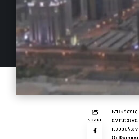
Επιθέσεις 
αντίποινα
SHARE
πυραύλων 
Οι
Φρουρο