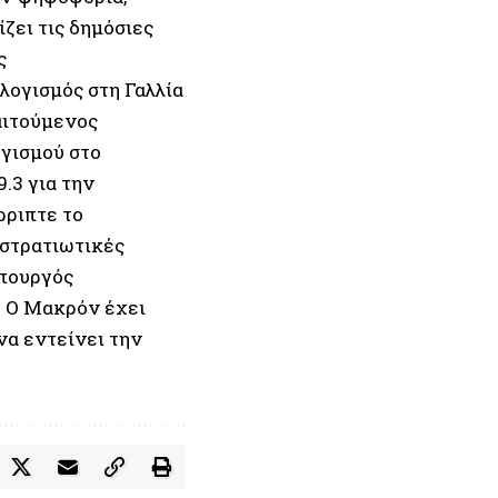
ζει τις δημόσιες
ς
λογισμός στη Γαλλία
αιτούμενος
ογισμού στο
.3 για την
ρριπτε το
 στρατιωτικές
υπουργός
. Ο Μακρόν έχει
να εντείνει την