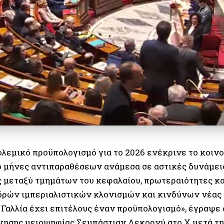
λεμικό προϋπολογισμό για το 2026 ενέκρινε το κοινοβ
ό μήνες αντιπαραθέσεων ανάμεσα σε αστικές δυνάμει
ς μεταξύ τμημάτων του κεφαλαίου, πρωτεραιότητες κα
ρών ιμπεριαλιστικών κλονισμών και κινδύνων νέας 
Η Γαλλία έχει επιτέλους έναν προϋπολογισμό», έγραψ
νησης μειοψηφίας Σεμπάστιαν Λεκορνύ στο X μετά τ