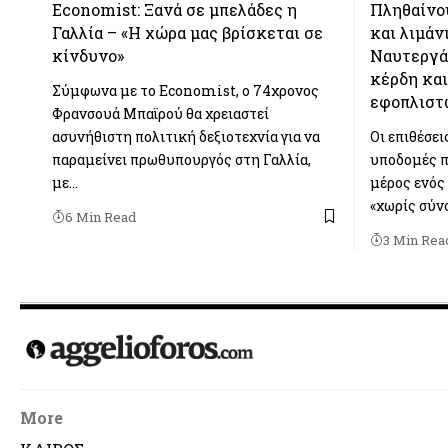
Economist: Ξανά σε μπελάδες η
Πληθαίνου
Γαλλία – «Η χώρα μας βρίσκεται σε
και λιμάν
κίνδυνο»
Ναυτεργά
κέρδη και
Σύμφωνα με το Economist, ο 74χρονος
εφοπλιστ
Φρανσουά Μπαϊρού θα χρειαστεί
ασυνήθιστη πολιτική δεξιοτεχνία για να
Οι επιθέσει
παραμείνει πρωθυπουργός στη Γαλλία,
υποδομές π
με…
μέρος ενός
«χωρίς σύνο
6 Min Read
3 Min Rea
More