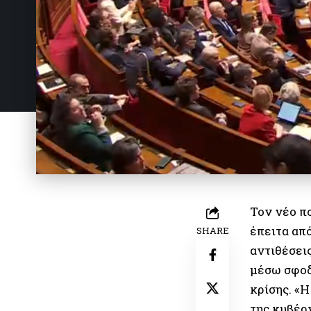
Τον νέο πο
έπειτα απ
SHARE
αντιθέσει
μέσω σφοδ
κρίσης. «
της κυβέρ