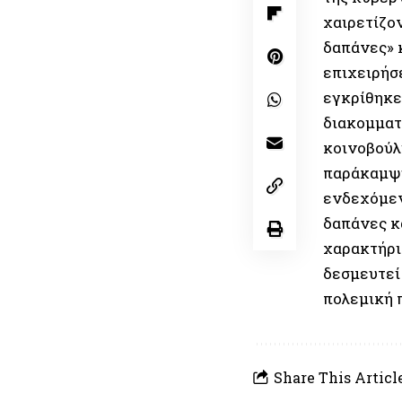
χαιρετίζο
δαπάνες» κ
επιχειρήσε
εγκρίθηκε
διακομματ
κοινοβούλ
παράκαμψη
ενδεχόμεν
δαπάνες κ
χαρακτήρι
δεσμευτεί 
πολεμική 
Share This Articl