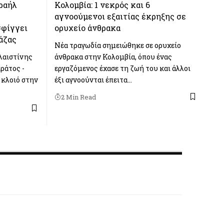
ραήλ
Κολομβία: 1 νεκρός και 6
αγνοούμενοι εξαιτίας έκρηξης σε
σφίγγει
ορυχείο άνθρακα
άζας
Νέα τραγωδία σημειώθηκε σε ορυχείο
λαιστίνης
άνθρακα στην Κολομβία, όπου ένας
κράτος -
εργαζόμενος έχασε τη ζωή του και άλλοι
 κλοιό στην
έξι αγνοούνται έπειτα…
2 Min Read