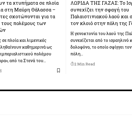
ν τα χτυπήματα σε πλοία
ΛΩΡΙΔΑ ΤΗΣ ΓΑΖΑΣ: Το Ισ
ια στη Μαύρη Θάλασσα –
συνεχίζει την σφαγή του
τες σκοτώνονται για τα
Παλαιστινιακού λαού και 
 τους πολέμους των
τον κλοιό στην πόλη της Γ
ών
Η γενοκτονία του λαού της Πα
ς σε πλοία και λιμενικές
συνεχίζεται από το ισραηλινό 
ληθαίνουν καθημερινά ως
δολοφόνο, το οποίο σφίγγει τον
 ιμπεριαλιστικού πολέμου
πόλη…
ρα», από τα Στενά του…
2 Min Read
d